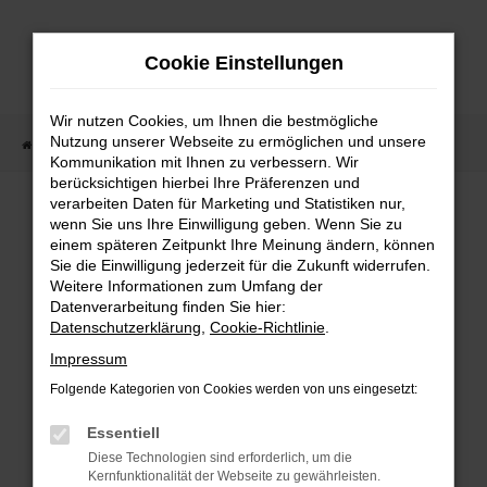
Zum
Hauptinhalt
Cookie Einstellungen
springen
Wir nutzen Cookies, um Ihnen die bestmögliche
Nutzung unserer Webseite zu ermöglichen und unsere
Startseite
Fahrzeugangebote
Fahrzeugmarkt
Kommunikation mit Ihnen zu verbessern. Wir
berücksichtigen hierbei Ihre Präferenzen und
Fahrzeugmarkt
verarbeiten Daten für Marketing und Statistiken nur,
wenn Sie uns Ihre Einwilligung geben. Wenn Sie zu
einem späteren Zeitpunkt Ihre Meinung ändern, können
Sie die Einwilligung jederzeit für die Zukunft widerrufen.
Weitere Informationen zum Umfang der
Datenverarbeitung finden Sie hier:
Fehler: Network Error
Datenschutzerklärung
,
Cookie-Richtlinie
.
Impressum
Beim Laden ist ein Fehler aufgetreten.
Folgende Kategorien von Cookies werden von uns eingesetzt:
Hier sind ein paar Tipps, die dir helfen können:
Essentiell
Überprüfe deine Firewall und deine
Diese Technologien sind erforderlich, um die
Internetverbindung.
Kernfunktionalität der Webseite zu gewährleisten.