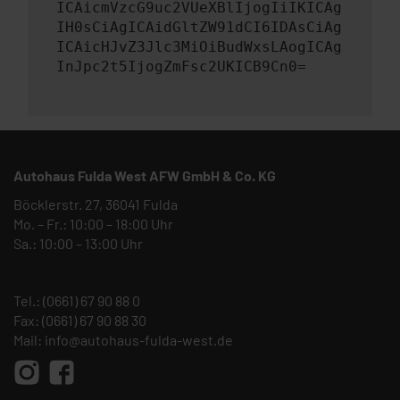
ICAicmVzcG9uc2VUeXBlIjogIiIKICAg
IH0sCiAgICAidGltZW91dCI6IDAsCiAg
ICAicHJvZ3Jlc3MiOiBudWxsLAogICAg
InJpc2t5IjogZmFsc2UKICB9Cn0=
Autohaus Fulda West AFW GmbH & Co. KG
Böcklerstr. 27, 36041 Fulda
Mo. – Fr.: 10:00 – 18:00 Uhr
Sa.: 10:00 – 13:00 Uhr
Tel.:
(0661) 67 90 88 0
Fax: (0661) 67 90 88 30
Mail:
info@autohaus-fulda-west.de