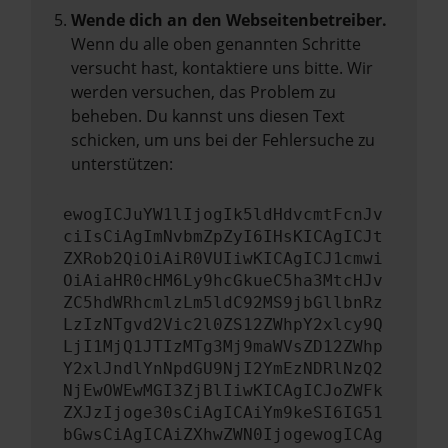
Wende dich an den Webseitenbetreiber.
Wenn du alle oben genannten Schritte
versucht hast, kontaktiere uns bitte. Wir
werden versuchen, das Problem zu
beheben. Du kannst uns diesen Text
schicken, um uns bei der Fehlersuche zu
unterstützen:
ewogICJuYW1lIjogIk5ldHdvcmtFcnJv
ciIsCiAgImNvbmZpZyI6IHsKICAgICJt
ZXRob2QiOiAiR0VUIiwKICAgICJ1cmwi
OiAiaHR0cHM6Ly9hcGkueC5ha3MtcHJv
ZC5hdWRhcmlzLm5ldC92MS9jbGllbnRz
LzIzNTgvd2Vic2l0ZS12ZWhpY2xlcy9Q
LjI1MjQ1JTIzMTg3Mj9maWVsZD12ZWhp
Y2xlJndlYnNpdGU9NjI2YmEzNDRlNzQ2
NjEwOWEwMGI3ZjBlIiwKICAgICJoZWFk
ZXJzIjoge30sCiAgICAiYm9keSI6IG51
bGwsCiAgICAiZXhwZWN0IjogewogICAg