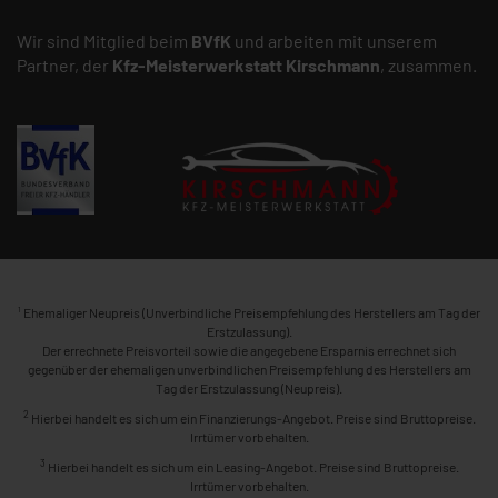
Wir sind Mitglied beim
BVfK
und arbeiten mit unserem
Partner, der
Kfz-Meisterwerkstatt
Kirschmann
, zusammen.
1
Ehemaliger Neupreis (Unverbindliche Preisempfehlung des Herstellers am Tag der
Erstzulassung).
Der errechnete Preisvorteil sowie die angegebene Ersparnis errechnet sich
gegenüber der ehemaligen unverbindlichen Preisempfehlung des Herstellers am
Tag der Erstzulassung (Neupreis).
2
Hierbei handelt es sich um ein Finanzierungs-Angebot. Preise sind Bruttopreise.
Irrtümer vorbehalten.
3
Hierbei handelt es sich um ein Leasing-Angebot. Preise sind Bruttopreise.
Irrtümer vorbehalten.