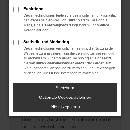
Laden andere Webseiten, zum Beispiel
deine Suchmaschine?
Funktional
Diese Technologien bieten die bestmögliche Funktionalität
Prüfe deine Browsererweiterungen.
der Webseite. Services von Drittanbietern wie Google
Manche Erweiterungen, wie Werbeblocker,
Maps, Chats, Fahrzeugbewertungssystem und weitere
können das Laden bestimmter Seiten
werden aktiviert.
verhindern. Funktioniert die Seite in einem
Statistik und Marketing
anderen Browser oder in einem privaten
Diese Technologien ermöglichen es uns, die Nutzung der
Fenster?
Webseite zu analysieren, um die Leistung zu messen und
zu verbessern. Zudem werden Technologien eingesetzt,
Starte dein Gerät neu.
die von dritten Werbetreibenden verwendet werden, um
Das kann manchmal helfen,
Sie auf anderen Webseiten zu verfolgen und um Anzeigen
zu schalten, die für Ihre Interessen relevant sind.
vorübergehende Probleme zu beheben.
Stelle sicher, dass dein Browser und dein
Speichern
Betriebssystem auf dem neuesten Stand
Optionale Cookies ablehnen
sind.
Veraltete Software birgt nicht nur ein
Alle akzeptieren
Sicherheitsrisiko, sondern kann auch dazu
führen, dass bestimmte Funktionen nicht
mehr unterstützt werden.