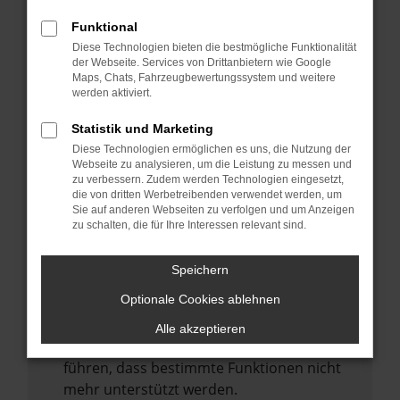
Laden andere Webseiten, zum Beispiel
deine Suchmaschine?
Funktional
Diese Technologien bieten die bestmögliche Funktionalität
Prüfe deine Browsererweiterungen.
der Webseite. Services von Drittanbietern wie Google
Manche Erweiterungen, wie Werbeblocker,
Maps, Chats, Fahrzeugbewertungssystem und weitere
können das Laden bestimmter Seiten
werden aktiviert.
verhindern. Funktioniert die Seite in einem
Statistik und Marketing
anderen Browser oder in einem privaten
Diese Technologien ermöglichen es uns, die Nutzung der
Fenster?
Webseite zu analysieren, um die Leistung zu messen und
zu verbessern. Zudem werden Technologien eingesetzt,
Starte dein Gerät neu.
die von dritten Werbetreibenden verwendet werden, um
Das kann manchmal helfen,
Sie auf anderen Webseiten zu verfolgen und um Anzeigen
zu schalten, die für Ihre Interessen relevant sind.
vorübergehende Probleme zu beheben.
Stelle sicher, dass dein Browser und dein
Speichern
Betriebssystem auf dem neuesten Stand
Optionale Cookies ablehnen
sind.
Veraltete Software birgt nicht nur ein
Alle akzeptieren
Sicherheitsrisiko, sondern kann auch dazu
führen, dass bestimmte Funktionen nicht
mehr unterstützt werden.