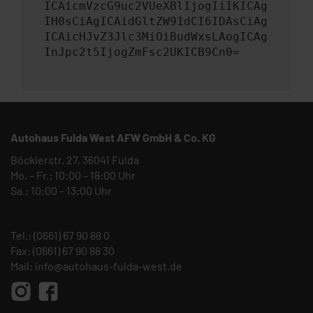
ICAicmVzcG9uc2VUeXBlIjogIiIKICAg
IH0sCiAgICAidGltZW91dCI6IDAsCiAg
ICAicHJvZ3Jlc3MiOiBudWxsLAogICAg
InJpc2t5IjogZmFsc2UKICB9Cn0=
Autohaus Fulda West AFW GmbH & Co. KG
Böcklerstr. 27, 36041 Fulda
Mo. – Fr.: 10:00 – 18:00 Uhr
Sa.: 10:00 – 13:00 Uhr
Tel.:
(0661) 67 90 88 0
Fax: (0661) 67 90 88 30
Mail:
info@autohaus-fulda-west.de