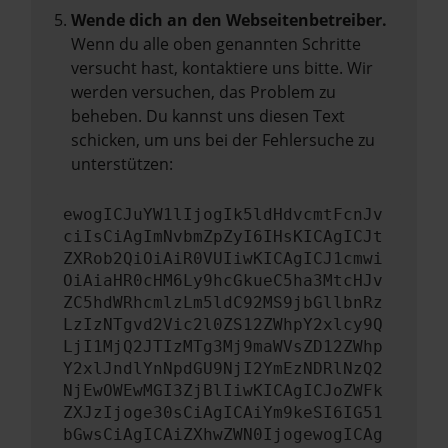
Wende dich an den Webseitenbetreiber.
Wenn du alle oben genannten Schritte
versucht hast, kontaktiere uns bitte. Wir
werden versuchen, das Problem zu
beheben. Du kannst uns diesen Text
schicken, um uns bei der Fehlersuche zu
unterstützen:
ewogICJuYW1lIjogIk5ldHdvcmtFcnJv
ciIsCiAgImNvbmZpZyI6IHsKICAgICJt
ZXRob2QiOiAiR0VUIiwKICAgICJ1cmwi
OiAiaHR0cHM6Ly9hcGkueC5ha3MtcHJv
ZC5hdWRhcmlzLm5ldC92MS9jbGllbnRz
LzIzNTgvd2Vic2l0ZS12ZWhpY2xlcy9Q
LjI1MjQ2JTIzMTg3Mj9maWVsZD12ZWhp
Y2xlJndlYnNpdGU9NjI2YmEzNDRlNzQ2
NjEwOWEwMGI3ZjBlIiwKICAgICJoZWFk
ZXJzIjoge30sCiAgICAiYm9keSI6IG51
bGwsCiAgICAiZXhwZWN0IjogewogICAg