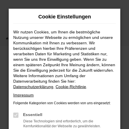
Zum
Hauptinhalt
Cookie Einstellungen
springen
Wir nutzen Cookies, um Ihnen die bestmögliche
Nutzung unserer Webseite zu ermöglichen und unsere
Startseite
Fahrzeugangebote
Fahrzeugmarkt
Kommunikation mit Ihnen zu verbessern. Wir
berücksichtigen hierbei Ihre Präferenzen und
Fahrzeugmarkt
verarbeiten Daten für Marketing und Statistiken nur,
wenn Sie uns Ihre Einwilligung geben. Wenn Sie zu
einem späteren Zeitpunkt Ihre Meinung ändern, können
Sie die Einwilligung jederzeit für die Zukunft widerrufen.
Weitere Informationen zum Umfang der
Datenverarbeitung finden Sie hier:
Fehler: Network Error
Datenschutzerklärung
,
Cookie-Richtlinie
.
Impressum
Beim Laden ist ein Fehler aufgetreten.
Folgende Kategorien von Cookies werden von uns eingesetzt:
Hier sind ein paar Tipps, die dir helfen können:
Essentiell
Überprüfe deine Firewall und deine
Diese Technologien sind erforderlich, um die
Internetverbindung.
Kernfunktionalität der Webseite zu gewährleisten.