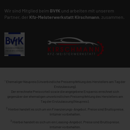
Wir sind Mitglied beim
BVfK
und arbeiten mit unserem
Partner, der
Kfz-Meisterwerkstatt
Kirschmann
, zusammen.
1
Ehemaliger Neupreis (Unverbindliche Preisempfehlung des Herstellers am Tag der
Erstzulassung).
Der errechnete Preisvorteil sowie die angegebene Ersparnis errechnet sich
gegenüber der ehemaligen unverbindlichen Preisempfehlung des Herstellers am
Tag der Erstzulassung (Neupreis).
2
Hierbei handelt es sich um ein Finanzierungs-Angebot. Preise sind Bruttopreise.
Irrtümer vorbehalten.
3
Hierbei handelt es sich um ein Leasing-Angebot. Preise sind Bruttopreise.
Irrtümer vorbehalten.