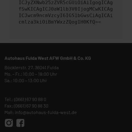
ICJyZXNwb25zZVR5cGUiOiAiIgogICAg
fSwKICAgICJ0aW1lb3V0IjogMCwKICAg
ICJwcm9ncmVzcyI6IG51bGwsCiAgICAi
cmlza3kiOiBmYWxzZQogIH0KfQ==
Autohaus Fulda West AFW GmbH & Co. KG
Böcklerstr. 27, 36041 Fulda
Mo. – Fr.: 10:00 – 18:00 Uhr
Sa.: 10:00 – 13:00 Uhr
Tel.:
(0661) 67 90 88 0
Fax: (0661) 67 90 88 30
Mail:
info@autohaus-fulda-west.de