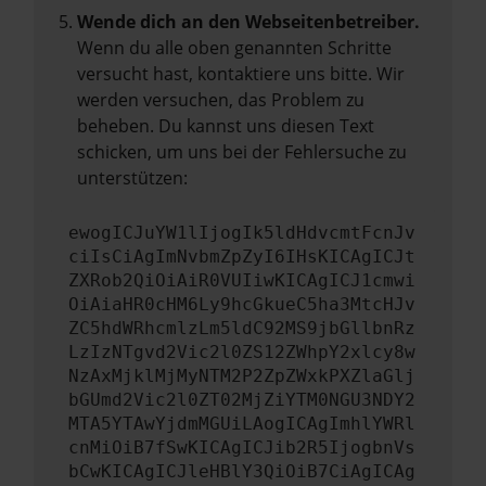
Wende dich an den Webseitenbetreiber.
Wenn du alle oben genannten Schritte
versucht hast, kontaktiere uns bitte. Wir
werden versuchen, das Problem zu
beheben. Du kannst uns diesen Text
schicken, um uns bei der Fehlersuche zu
unterstützen:
ewogICJuYW1lIjogIk5ldHdvcmtFcnJv
ciIsCiAgImNvbmZpZyI6IHsKICAgICJt
ZXRob2QiOiAiR0VUIiwKICAgICJ1cmwi
OiAiaHR0cHM6Ly9hcGkueC5ha3MtcHJv
ZC5hdWRhcmlzLm5ldC92MS9jbGllbnRz
LzIzNTgvd2Vic2l0ZS12ZWhpY2xlcy8w
NzAxMjklMjMyNTM2P2ZpZWxkPXZlaGlj
bGUmd2Vic2l0ZT02MjZiYTM0NGU3NDY2
MTA5YTAwYjdmMGUiLAogICAgImhlYWRl
cnMiOiB7fSwKICAgICJib2R5IjogbnVs
bCwKICAgICJleHBlY3QiOiB7CiAgICAg