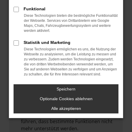
Laden andere Webseiten, zum Beispiel
deine Suchmaschine?
Funktional
Diese Technologien bieten die bestmögliche Funktionalität
Prüfe deine Browsererweiterungen.
der Webseite. Services von Drittanbietern wie Google
Manche Erweiterungen, wie Werbeblocker,
Maps, Chats, Fahrzeugbewertungssystem und weitere
können das Laden bestimmter Seiten
werden aktiviert.
verhindern. Funktioniert die Seite in einem
Statistik und Marketing
anderen Browser oder in einem privaten
Diese Technologien ermöglichen es uns, die Nutzung der
Fenster?
Webseite zu analysieren, um die Leistung zu messen und
zu verbessern. Zudem werden Technologien eingesetzt,
Starte dein Gerät neu.
die von dritten Werbetreibenden verwendet werden, um
Das kann manchmal helfen,
Sie auf anderen Webseiten zu verfolgen und um Anzeigen
zu schalten, die für Ihre Interessen relevant sind.
vorübergehende Probleme zu beheben.
Stelle sicher, dass dein Browser und dein
Speichern
Betriebssystem auf dem neuesten Stand
Optionale Cookies ablehnen
sind.
Veraltete Software birgt nicht nur ein
Alle akzeptieren
Sicherheitsrisiko, sondern kann auch dazu
führen, dass bestimmte Funktionen nicht
mehr unterstützt werden.