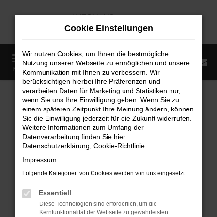
Zum
Hauptinhalt
Cookie Einstellungen
springen
Wir nutzen Cookies, um Ihnen die bestmögliche
0
Nutzung unserer Webseite zu ermöglichen und unsere
Startseite
Fahrzeugangebote
Fahrzeugmarkt
MENÜ
Kommunikation mit Ihnen zu verbessern. Wir
berücksichtigen hierbei Ihre Präferenzen und
Fahrzeugmarkt
verarbeiten Daten für Marketing und Statistiken nur,
wenn Sie uns Ihre Einwilligung geben. Wenn Sie zu
einem späteren Zeitpunkt Ihre Meinung ändern, können
Sie die Einwilligung jederzeit für die Zukunft widerrufen.
Weitere Informationen zum Umfang der
Datenverarbeitung finden Sie hier:
Fehler: Network Error
Datenschutzerklärung
,
Cookie-Richtlinie
.
Impressum
Beim Laden ist ein Fehler aufgetreten.
Folgende Kategorien von Cookies werden von uns eingesetzt:
Hier sind ein paar Tipps, die dir helfen können:
Essentiell
Überprüfe deine Firewall und deine
Diese Technologien sind erforderlich, um die
Internetverbindung.
Kernfunktionalität der Webseite zu gewährleisten.