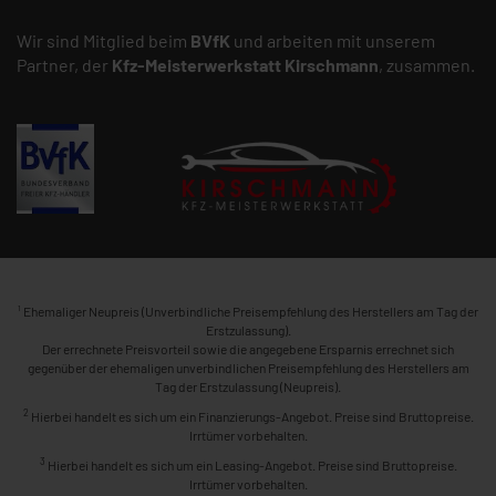
Wir sind Mitglied beim
BVfK
und arbeiten mit unserem
Partner, der
Kfz-Meisterwerkstatt
Kirschmann
, zusammen.
1
Ehemaliger Neupreis (Unverbindliche Preisempfehlung des Herstellers am Tag der
Erstzulassung).
Der errechnete Preisvorteil sowie die angegebene Ersparnis errechnet sich
gegenüber der ehemaligen unverbindlichen Preisempfehlung des Herstellers am
Tag der Erstzulassung (Neupreis).
2
Hierbei handelt es sich um ein Finanzierungs-Angebot. Preise sind Bruttopreise.
Irrtümer vorbehalten.
3
Hierbei handelt es sich um ein Leasing-Angebot. Preise sind Bruttopreise.
Irrtümer vorbehalten.