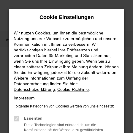
Zum
Hauptinhalt
Cookie Einstellungen
springen
Wir nutzen Cookies, um Ihnen die bestmögliche
Nutzung unserer Webseite zu ermöglichen und unsere
Startseite
Fahrzeugangebote
Fahrzeugmarkt
Kommunikation mit Ihnen zu verbessern. Wir
berücksichtigen hierbei Ihre Präferenzen und
Fahrzeugmarkt
verarbeiten Daten für Marketing und Statistiken nur,
wenn Sie uns Ihre Einwilligung geben. Wenn Sie zu
einem späteren Zeitpunkt Ihre Meinung ändern, können
Sie die Einwilligung jederzeit für die Zukunft widerrufen.
Weitere Informationen zum Umfang der
Datenverarbeitung finden Sie hier:
Fehler: Network Error
Datenschutzerklärung
,
Cookie-Richtlinie
.
Impressum
Beim Laden ist ein Fehler aufgetreten.
Folgende Kategorien von Cookies werden von uns eingesetzt:
Hier sind ein paar Tipps, die dir helfen können:
Essentiell
Überprüfe deine Firewall und deine
Diese Technologien sind erforderlich, um die
Internetverbindung.
Kernfunktionalität der Webseite zu gewährleisten.