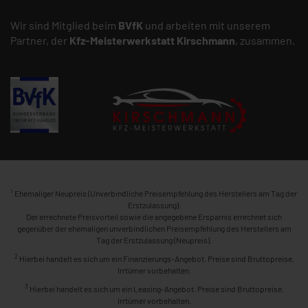
Wir sind Mitglied beim
BVfK
und arbeiten mit unserem
Partner, der
Kfz-Meisterwerkstatt
Kirschmann
, zusammen.
1
Ehemaliger Neupreis (Unverbindliche Preisempfehlung des Herstellers am Tag der
Erstzulassung).
Der errechnete Preisvorteil sowie die angegebene Ersparnis errechnet sich
gegenüber der ehemaligen unverbindlichen Preisempfehlung des Herstellers am
Tag der Erstzulassung (Neupreis).
2
Hierbei handelt es sich um ein Finanzierungs-Angebot. Preise sind Bruttopreise.
Irrtümer vorbehalten.
3
Hierbei handelt es sich um ein Leasing-Angebot. Preise sind Bruttopreise.
Irrtümer vorbehalten.