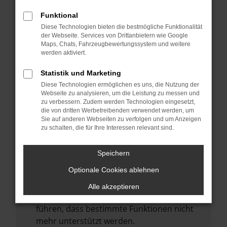
Laden andere Webseiten, zum Beispiel
deine Suchmaschine?
Funktional
Diese Technologien bieten die bestmögliche Funktionalität
Prüfe deine Browsererweiterungen.
der Webseite. Services von Drittanbietern wie Google
Manche Erweiterungen, wie Werbeblocker,
Maps, Chats, Fahrzeugbewertungssystem und weitere
können das Laden bestimmter Seiten
werden aktiviert.
verhindern. Funktioniert die Seite in einem
Statistik und Marketing
anderen Browser oder in einem privaten
Diese Technologien ermöglichen es uns, die Nutzung der
Fenster?
Webseite zu analysieren, um die Leistung zu messen und
zu verbessern. Zudem werden Technologien eingesetzt,
Starte dein Gerät neu.
die von dritten Werbetreibenden verwendet werden, um
Das kann manchmal helfen,
Sie auf anderen Webseiten zu verfolgen und um Anzeigen
zu schalten, die für Ihre Interessen relevant sind.
vorübergehende Probleme zu beheben.
Stelle sicher, dass dein Browser und dein
Speichern
Betriebssystem auf dem neuesten Stand
Optionale Cookies ablehnen
sind.
Veraltete Software birgt nicht nur ein
Alle akzeptieren
Sicherheitsrisiko, sondern kann auch dazu
führen, dass bestimmte Funktionen nicht
mehr unterstützt werden.