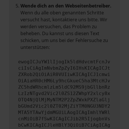
Wende dich an den Webseitenbetreiber.
Wenn du alle oben genannten Schritte
versucht hast, kontaktiere uns bitte. Wir
werden versuchen, das Problem zu
beheben. Du kannst uns diesen Text
schicken, um uns bei der Fehlersuche zu
unterstützen:
ewogICJuYW1lIjogIk5ldHdvcmtFcnJv
ciIsCiAgImNvbmZpZyI6IHsKICAgICJt
ZXRob2QiOiAiR0VUIiwKICAgICJ1cmwi
OiAiaHR0cHM6Ly9hcGkueC5ha3MtcHJv
ZC5hdWRhcmlzLm5ldC92MS9jbGllbnRz
LzIzNTgvd2Vic2l0ZS12ZWhpY2xlcy8x
OTQ4NjQlMjMyNTM2P2ZpZWxkPXZlaGlj
bGUmd2Vic2l0ZT02MjZiYTM0NGU3NDY2
MTA5YTAwYjdmMGUiLAogICAgImhlYWRl
cnMiOiB7fSwKICAgICJib2R5IjogbnVs
bCwKICAgICJleHBlY3QiOiB7CiAgICAg