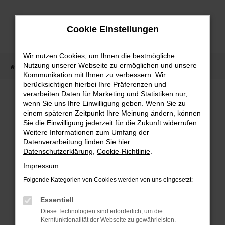
Zum
Hauptinhalt
Cookie Einstellungen
springen
Wir nutzen Cookies, um Ihnen die bestmögliche
Nutzung unserer Webseite zu ermöglichen und unsere
Startseite
Fahrzeugangebote
Fahrzeugmarkt
Kommunikation mit Ihnen zu verbessern. Wir
berücksichtigen hierbei Ihre Präferenzen und
Fahrzeugmarkt
verarbeiten Daten für Marketing und Statistiken nur,
wenn Sie uns Ihre Einwilligung geben. Wenn Sie zu
einem späteren Zeitpunkt Ihre Meinung ändern, können
Sie die Einwilligung jederzeit für die Zukunft widerrufen.
Weitere Informationen zum Umfang der
Datenverarbeitung finden Sie hier:
Fehler: Network Error
Datenschutzerklärung
,
Cookie-Richtlinie
.
Impressum
Beim Laden ist ein Fehler aufgetreten.
Folgende Kategorien von Cookies werden von uns eingesetzt:
Hier sind ein paar Tipps, die dir helfen können:
Essentiell
Überprüfe deine Firewall und deine
Diese Technologien sind erforderlich, um die
Internetverbindung.
Kernfunktionalität der Webseite zu gewährleisten.