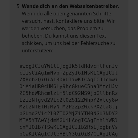
Wende dich an den Webseitenbetreiber.
Wenn du alle oben genannten Schritte
versucht hast, kontaktiere uns bitte. Wir
werden versuchen, das Problem zu
beheben. Du kannst uns diesen Text
schicken, um uns bei der Fehlersuche zu
unterstützen:
ewogICJuYW1lIjogIk5ldHdvcmtFcnJv
ciIsCiAgImNvbmZpZyI6IHsKICAgICJt
ZXRob2QiOiAiR0VUIiwKICAgICJ1cmwi
OiAiaHR0cHM6Ly9hcGkueC5ha3MtcHJv
ZC5hdWRhcmlzLm5ldC92MS9jbGllbnRz
LzIzNTgvd2Vic2l0ZS12ZWhpY2xlcy8w
MzU2NTElMjMyNTM2P2ZpZWxkPXZlaGlj
bGUmd2Vic2l0ZT02MjZiYTM0NGU3NDY2
MTA5YTAwYjdmMGUiLAogICAgImhlYWRl
cnMiOiB7fSwKICAgICJib2R5IjogbnVs
bCwKICAgICJleHBlY3QiOiB7CiAgICAg