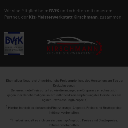
Wir sind Mitglied beim
BVfK
und arbeiten mit unserem
Partner, der
Kfz-Meisterwerkstatt
Kirschmann
, zusammen.
1
Ehemaliger Neupreis (Unverbindliche Preisempfehlung des Herstellers am Tag der
Erstzulassung).
Der errechnete Preisvorteil sowie die angegebene Ersparnis errechnet sich
gegenüber der ehemaligen unverbindlichen Preisempfehlung des Herstellers am
Tag der Erstzulassung (Neupreis).
2
Hierbei handelt es sich um ein Finanzierungs-Angebot. Preise sind Bruttopreise.
Irrtümer vorbehalten.
3
Hierbei handelt es sich um ein Leasing-Angebot. Preise sind Bruttopreise.
Irrtümer vorbehalten.