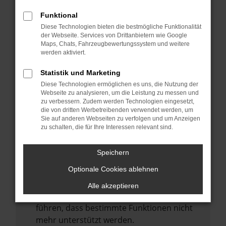
Laden andere Webseiten, zum Beispiel
deine Suchmaschine?
Funktional
Diese Technologien bieten die bestmögliche Funktionalität
Prüfe deine Browsererweiterungen.
der Webseite. Services von Drittanbietern wie Google
Manche Erweiterungen, wie Werbeblocker,
Maps, Chats, Fahrzeugbewertungssystem und weitere
können das Laden bestimmter Seiten
werden aktiviert.
verhindern. Funktioniert die Seite in einem
Statistik und Marketing
anderen Browser oder in einem privaten
Diese Technologien ermöglichen es uns, die Nutzung der
Fenster?
Webseite zu analysieren, um die Leistung zu messen und
zu verbessern. Zudem werden Technologien eingesetzt,
Starte dein Gerät neu.
die von dritten Werbetreibenden verwendet werden, um
Das kann manchmal helfen,
Sie auf anderen Webseiten zu verfolgen und um Anzeigen
zu schalten, die für Ihre Interessen relevant sind.
vorübergehende Probleme zu beheben.
Stelle sicher, dass dein Browser und dein
Speichern
Betriebssystem auf dem neuesten Stand
Optionale Cookies ablehnen
sind.
Veraltete Software birgt nicht nur ein
Alle akzeptieren
Sicherheitsrisiko, sondern kann auch dazu
führen, dass bestimmte Funktionen nicht
mehr unterstützt werden.