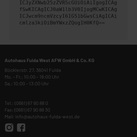
ICJyZXNwb25zZVR5cGUiOiAiIgogICAg
fSwKICAgICJ0aW1lb3V0IjogMCwKICAg
ICJwcm9ncmVzcyI6IG51bGwsCiAgICAi
cmlza3kiOiBmYWxzZQogIH0KfQ==
Autohaus Fulda West AFW GmbH & Co. KG
Böcklerstr. 27, 36041 Fulda
Mo. – Fr.: 10:00 – 18:00 Uhr
Sa.: 10:00 – 13:00 Uhr
Tel.:
(0661) 67 90 88 0
Fax: (0661) 67 90 88 30
Mail:
info@autohaus-fulda-west.de