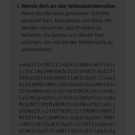
Wende dich an den Webseitenbetreiber.
Wenn du alle oben genannten Schritte
versucht hast, kontaktiere uns bitte. Wir
werden versuchen, das Problem zu
beheben. Du kannst uns diesen Text
schicken, um uns bei der Fehlersuche zu
unterstützen:
ewogICJuYW1lIjogIk5ldHdvcmtFcnJv
ciIsCiAgImNvbmZpZyI6IHsKICAgICJt
ZXRob2QiOiAiR0VUIiwKICAgICJ1cmwi
OiAiaHR0cHM6Ly9hcGkueC5ha3MtcHJv
ZC5hdWRhcmlzLm5ldC92MS9jbGllbnRz
LzIzNTgvd2Vic2l0ZS12ZWhpY2xlcy8w
Mzg2NTIlMjMyNTM2P2ZpZWxkPXZlaGlj
bGUmd2Vic2l0ZT02MjZiYTM0NGU3NDY2
MTA5YTAwYjdmMGUiLAogICAgImhlYWRl
cnMiOiB7fSwKICAgICJib2R5IjogbnVs
bCwKICAgICJleHBlY3QiOiB7CiAgICAg