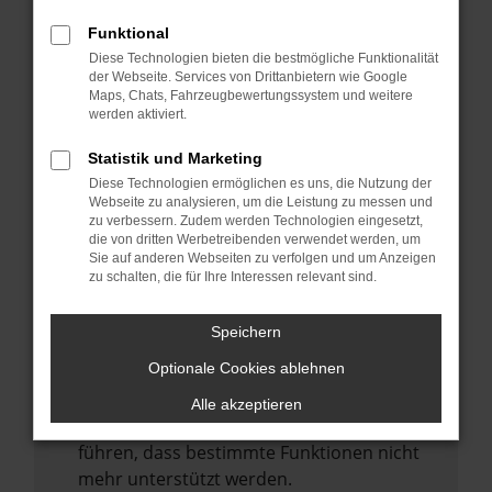
Laden andere Webseiten, zum Beispiel
deine Suchmaschine?
Funktional
Diese Technologien bieten die bestmögliche Funktionalität
Prüfe deine Browsererweiterungen.
der Webseite. Services von Drittanbietern wie Google
Manche Erweiterungen, wie Werbeblocker,
Maps, Chats, Fahrzeugbewertungssystem und weitere
können das Laden bestimmter Seiten
werden aktiviert.
verhindern. Funktioniert die Seite in einem
Statistik und Marketing
anderen Browser oder in einem privaten
Diese Technologien ermöglichen es uns, die Nutzung der
Fenster?
Webseite zu analysieren, um die Leistung zu messen und
zu verbessern. Zudem werden Technologien eingesetzt,
Starte dein Gerät neu.
die von dritten Werbetreibenden verwendet werden, um
Das kann manchmal helfen,
Sie auf anderen Webseiten zu verfolgen und um Anzeigen
zu schalten, die für Ihre Interessen relevant sind.
vorübergehende Probleme zu beheben.
Stelle sicher, dass dein Browser und dein
Speichern
Betriebssystem auf dem neuesten Stand
Optionale Cookies ablehnen
sind.
Veraltete Software birgt nicht nur ein
Alle akzeptieren
Sicherheitsrisiko, sondern kann auch dazu
führen, dass bestimmte Funktionen nicht
mehr unterstützt werden.