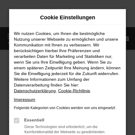
Zum
Hauptinhalt
Cookie Einstellungen
springen
Wir nutzen Cookies, um Ihnen die bestmögliche
0
Nutzung unserer Webseite zu ermöglichen und unsere
Startseite
Fahrzeugangebote
Fahrzeugmarkt
MENÜ
Kommunikation mit Ihnen zu verbessern. Wir
berücksichtigen hierbei Ihre Präferenzen und
Fahrzeugmarkt
verarbeiten Daten für Marketing und Statistiken nur,
wenn Sie uns Ihre Einwilligung geben. Wenn Sie zu
einem späteren Zeitpunkt Ihre Meinung ändern, können
Sie die Einwilligung jederzeit für die Zukunft widerrufen.
Weitere Informationen zum Umfang der
Datenverarbeitung finden Sie hier:
Fehler: Network Error
Datenschutzerklärung
,
Cookie-Richtlinie
.
Impressum
Beim Laden ist ein Fehler aufgetreten.
Folgende Kategorien von Cookies werden von uns eingesetzt:
Hier sind ein paar Tipps, die dir helfen können:
Essentiell
Überprüfe deine Firewall und deine
Diese Technologien sind erforderlich, um die
Internetverbindung.
Kernfunktionalität der Webseite zu gewährleisten.