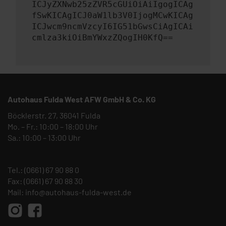
ICJyZXNwb25zZVR5cGUiOiAiIgogICAg
fSwKICAgICJ0aW1lb3V0IjogMCwKICAg
ICJwcm9ncmVzcyI6IG51bGwsCiAgICAi
cmlza3kiOiBmYWxzZQogIH0KfQ==
Autohaus Fulda West AFW GmbH & Co. KG
Böcklerstr. 27, 36041 Fulda
Mo. – Fr.: 10:00 – 18:00 Uhr
Sa.: 10:00 – 13:00 Uhr
Tel.:
(0661) 67 90 88 0
Fax: (0661) 67 90 88 30
Mail:
info@autohaus-fulda-west.de