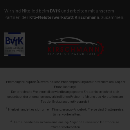
Wir sind Mitglied beim
BVfK
und arbeiten mit unserem
Partner, der
Kfz-Meisterwerkstatt
Kirschmann
, zusammen.
1
Ehemaliger Neupreis (Unverbindliche Preisempfehlung des Herstellers am Tag der
Erstzulassung).
Der errechnete Preisvorteil sowie die angegebene Ersparnis errechnet sich
gegenüber der ehemaligen unverbindlichen Preisempfehlung des Herstellers am
Tag der Erstzulassung (Neupreis).
2
Hierbei handelt es sich um ein Finanzierungs-Angebot. Preise sind Bruttopreise.
Irrtümer vorbehalten.
3
Hierbei handelt es sich um ein Leasing-Angebot. Preise sind Bruttopreise.
Irrtümer vorbehalten.