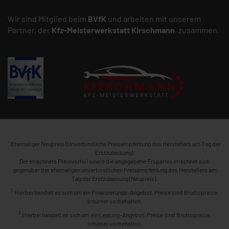
Wir sind Mitglied beim
BVfK
und arbeiten mit unserem
Partner, der
Kfz-Meisterwerkstatt
Kirschmann
, zusammen.
1
Ehemaliger Neupreis (Unverbindliche Preisempfehlung des Herstellers am Tag der
Erstzulassung).
Der errechnete Preisvorteil sowie die angegebene Ersparnis errechnet sich
gegenüber der ehemaligen unverbindlichen Preisempfehlung des Herstellers am
Tag der Erstzulassung (Neupreis).
2
Hierbei handelt es sich um ein Finanzierungs-Angebot. Preise sind Bruttopreise.
Irrtümer vorbehalten.
3
Hierbei handelt es sich um ein Leasing-Angebot. Preise sind Bruttopreise.
Irrtümer vorbehalten.