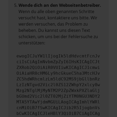
Wende dich an den Webseitenbetreiber.
Wenn du alle oben genannten Schritte
versucht hast, kontaktiere uns bitte. Wir
werden versuchen, das Problem zu
beheben. Du kannst uns diesen Text
schicken, um uns bei der Fehlersuche zu
unterstützen:
ewogICJuYW1lIjogIk5ldHdvcmtFcnJv
ciIsCiAgImNvbmZpZyI6IHsKICAgICJt
ZXRob2QiOiAiR0VUIiwKICAgICJ1cmwi
OiAiaHR0cHM6Ly9hcGkueC5ha3MtcHJv
ZC5hdWRhcmlzLm5ldC92MS9jbGllbnRz
LzIzNTgvd2Vic2l0ZS12ZWhpY2xlcy8w
Mzg2NTglMjMyNTM2P2ZpZWxkPXZlaGlj
bGUmd2Vic2l0ZT02MjZiYTM0NGU3NDY2
MTA5YTAwYjdmMGUiLAogICAgImhlYWRl
cnMiOiB7fSwKICAgICJib2R5IjogbnVs
bCwKICAgICJleHBlY3QiOiB7CiAgICAg