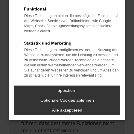
Laden andere Webseiten, zum Beispiel
deine Suchmaschine?
Funktional
Diese Technologien bieten die bestmögliche Funktionalität
Prüfe deine Browsererweiterungen.
der Webseite. Services von Drittanbietern wie Google
Manche Erweiterungen, wie Werbeblocker,
Maps, Chats, Fahrzeugbewertungssystem und weitere
können das Laden bestimmter Seiten
werden aktiviert.
verhindern. Funktioniert die Seite in einem
Statistik und Marketing
anderen Browser oder in einem privaten
Diese Technologien ermöglichen es uns, die Nutzung der
Fenster?
Webseite zu analysieren, um die Leistung zu messen und
zu verbessern. Zudem werden Technologien eingesetzt,
Starte dein Gerät neu.
die von dritten Werbetreibenden verwendet werden, um
Das kann manchmal helfen,
Sie auf anderen Webseiten zu verfolgen und um Anzeigen
zu schalten, die für Ihre Interessen relevant sind.
vorübergehende Probleme zu beheben.
Stelle sicher, dass dein Browser und dein
Speichern
Betriebssystem auf dem neuesten Stand
Optionale Cookies ablehnen
sind.
Veraltete Software birgt nicht nur ein
Alle akzeptieren
Sicherheitsrisiko, sondern kann auch dazu
führen, dass bestimmte Funktionen nicht
mehr unterstützt werden.