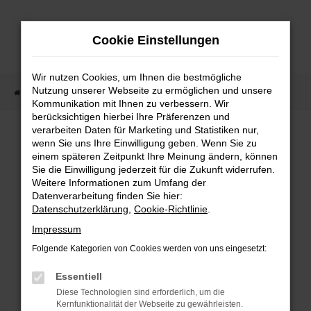
Zum
Hauptinhalt
Cookie Einstellungen
springen
Wir nutzen Cookies, um Ihnen die bestmögliche
Nutzung unserer Webseite zu ermöglichen und unsere
Startseite
Fahrzeugangebote
Fahrzeugmarkt
Kommunikation mit Ihnen zu verbessern. Wir
berücksichtigen hierbei Ihre Präferenzen und
Fahrzeugmarkt
verarbeiten Daten für Marketing und Statistiken nur,
wenn Sie uns Ihre Einwilligung geben. Wenn Sie zu
einem späteren Zeitpunkt Ihre Meinung ändern, können
Sie die Einwilligung jederzeit für die Zukunft widerrufen.
Weitere Informationen zum Umfang der
Datenverarbeitung finden Sie hier:
Fehler: Network Error
Datenschutzerklärung
,
Cookie-Richtlinie
.
Impressum
Beim Laden ist ein Fehler aufgetreten.
Folgende Kategorien von Cookies werden von uns eingesetzt:
Hier sind ein paar Tipps, die dir helfen können:
Essentiell
Überprüfe deine Firewall und deine
Diese Technologien sind erforderlich, um die
Internetverbindung.
Kernfunktionalität der Webseite zu gewährleisten.