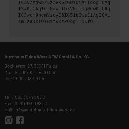
ICJyZXNwb25zZVR5cGUiOiAiIgogICAg
fSwKICAgICJ0aW1lb3V0IjogMCwKICAg
ICJwcm9ncmVzcyI6IG51bGwsCiAgICAi
cmlza3kiOiBmYWxzZQogIH0KfQ==
Autohaus Fulda West AFW GmbH & Co. KG
Böcklerstr. 27, 36041 Fulda
Mo. – Fr.: 10:00 – 18:00 Uhr
Sa.: 10:00 – 13:00 Uhr
Tel.:
(0661) 67 90 88 0
Fax: (0661) 67 90 88 30
Mail:
info@autohaus-fulda-west.de