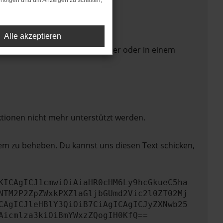
rfolgen und um Anzeigen zu schalten,
Alle akzeptieren
 Seite in einem anderen Browser oder in einem
ktionen nicht mehr unterstützt werden.
lem zu beheben. Du kannst uns diesen Text schicken,
KICAgICJ1cmwiOiAiaHR0cHM6Ly9hcGkueC5ha
NTM2P2ZpZWxkPXZlaGljbGUmd2Vic2l0ZT02Mj
CAgICJleHBlY3QiOiB7CiAgICAgICJyZXNwb25
Aicmlza3kiOiBmYWxzZQogIH0KfQ==