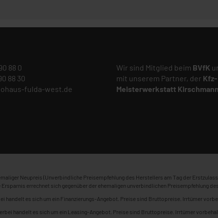
 90 88 0
Wir sind Mitglied beim
BVfK
un
 90 88 30
mit unserem Partner, der
Kfz-
tohaus-fulda-west.de
Meisterwerkstatt
Kirschman
maliger Neupreis (Unverbindliche Preisempfehlung des Herstellers am Tag der Erstzulass
 Ersparnis errechnet sich gegenüber der ehemaligen unverbindlichen Preisempfehlung des
ei handelt es sich um ein Finanzierungs-Angebot. Preise sind Bruttopreise. Irrtümer vorbe
erbei handelt es sich um ein Leasing-Angebot. Preise sind Bruttopreise. Irrtümer vorbehal