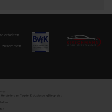
d arbeiten
n
, zusammen.
ung).
 Herstellers am Tag der Erstzulassung (Neupreis).
halten.
ten.