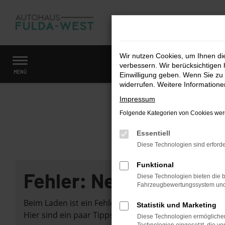
Zum
Hauptinhalt
springen
Wir nutzen Cookies, um Ihnen d
verbessern. Wir berücksichtigen 
Startseite
Fahrzeugangebote
Fahrzeugmarkt
MENÜ
Einwilligung geben. Wenn Sie zu 
widerrufen. Weitere Information
Impressum
Folgende Kategorien von Cookies werd
Essentiell
Diese Technologien sind erforde
Funktional
Fehler: Network Error
Diese Technologien bieten die b
Fahrzeugbewertungssystem und w
Beim Laden ist ein Fehler aufgetreten.
Statistik und Marketing
Hier sind ein paar Tipps, die dir helfen können:
Diese Technologien ermöglichen