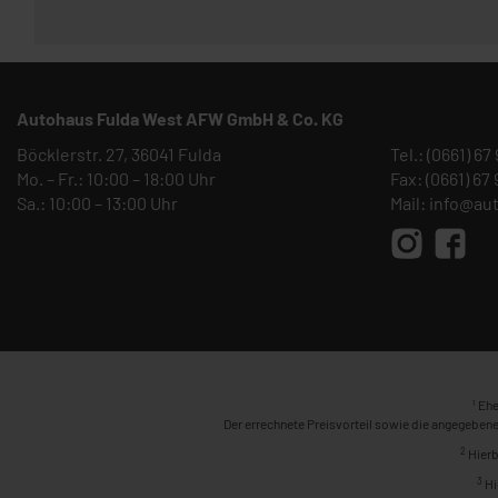
Autohaus Fulda West AFW GmbH & Co. KG
Böcklerstr. 27, 36041 Fulda
Tel.:
(0661) 67
Mo. – Fr.: 10:00 – 18:00 Uhr
Fax: (0661) 67
Sa.: 10:00 – 13:00 Uhr
Mail:
info@au
1
Ehe
Der errechnete Preisvorteil sowie die angegebene
2
Hierb
3
Hi