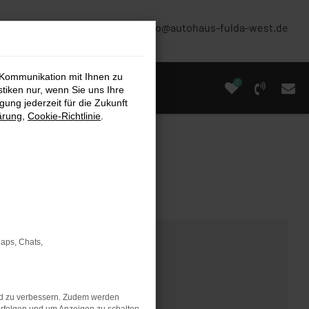
(0661) 67 90 88 0
info@autohaus-fulda-west.de
 Kommunikation mit Ihnen zu
0
stiken nur, wenn Sie uns Ihre
ung jederzeit für die Zukunft
ärung
,
Cookie-Richtlinie
.
Maps, Chats,
nd zu verbessern. Zudem werden