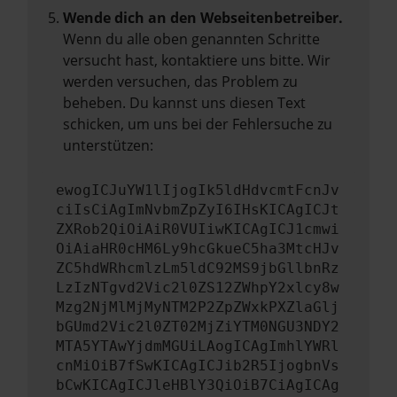
Wende dich an den Webseitenbetreiber.
Wenn du alle oben genannten Schritte
versucht hast, kontaktiere uns bitte. Wir
werden versuchen, das Problem zu
beheben. Du kannst uns diesen Text
schicken, um uns bei der Fehlersuche zu
unterstützen:
ewogICJuYW1lIjogIk5ldHdvcmtFcnJv
ciIsCiAgImNvbmZpZyI6IHsKICAgICJt
ZXRob2QiOiAiR0VUIiwKICAgICJ1cmwi
OiAiaHR0cHM6Ly9hcGkueC5ha3MtcHJv
ZC5hdWRhcmlzLm5ldC92MS9jbGllbnRz
LzIzNTgvd2Vic2l0ZS12ZWhpY2xlcy8w
Mzg2NjMlMjMyNTM2P2ZpZWxkPXZlaGlj
bGUmd2Vic2l0ZT02MjZiYTM0NGU3NDY2
MTA5YTAwYjdmMGUiLAogICAgImhlYWRl
cnMiOiB7fSwKICAgICJib2R5IjogbnVs
bCwKICAgICJleHBlY3QiOiB7CiAgICAg