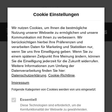
Zum
Hauptinhalt
Cookie Einstellungen
springen
Wir nutzen Cookies, um Ihnen die bestmögliche
0
Nutzung unserer Webseite zu ermöglichen und unsere
Startseite
Fahrzeugangebote
Fahrzeugmarkt
MENÜ
Kommunikation mit Ihnen zu verbessern. Wir
berücksichtigen hierbei Ihre Präferenzen und
Fahrzeugmarkt
verarbeiten Daten für Marketing und Statistiken nur,
wenn Sie uns Ihre Einwilligung geben. Wenn Sie zu
einem späteren Zeitpunkt Ihre Meinung ändern, können
Sie die Einwilligung jederzeit für die Zukunft widerrufen.
Weitere Informationen zum Umfang der
Datenverarbeitung finden Sie hier:
Fehler: Network Error
Datenschutzerklärung
,
Cookie-Richtlinie
.
Impressum
Beim Laden ist ein Fehler aufgetreten.
Folgende Kategorien von Cookies werden von uns eingesetzt:
Hier sind ein paar Tipps, die dir helfen können:
Essentiell
Überprüfe deine Firewall und deine
Diese Technologien sind erforderlich, um die
Internetverbindung.
Kernfunktionalität der Webseite zu gewährleisten.