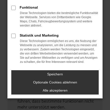
Laden andere Webseiten, zum Beispiel
deine Suchmaschine?
Funktional
Diese Technologien bieten die bestmögliche Funktionalität
Prüfe deine Browsererweiterungen.
der Webseite. Services von Drittanbietern wie Google
Manche Erweiterungen, wie Werbeblocker,
Maps, Chats, Fahrzeugbewertungssystem und weitere
können das Laden bestimmter Seiten
werden aktiviert.
verhindern. Funktioniert die Seite in einem
Statistik und Marketing
anderen Browser oder in einem privaten
Diese Technologien ermöglichen es uns, die Nutzung der
Fenster?
Webseite zu analysieren, um die Leistung zu messen und
zu verbessern. Zudem werden Technologien eingesetzt,
Starte dein Gerät neu.
die von dritten Werbetreibenden verwendet werden, um
Das kann manchmal helfen,
Sie auf anderen Webseiten zu verfolgen und um Anzeigen
zu schalten, die für Ihre Interessen relevant sind.
vorübergehende Probleme zu beheben.
Stelle sicher, dass dein Browser und dein
Speichern
Betriebssystem auf dem neuesten Stand
Optionale Cookies ablehnen
sind.
Veraltete Software birgt nicht nur ein
Alle akzeptieren
Sicherheitsrisiko, sondern kann auch dazu
führen, dass bestimmte Funktionen nicht
mehr unterstützt werden.