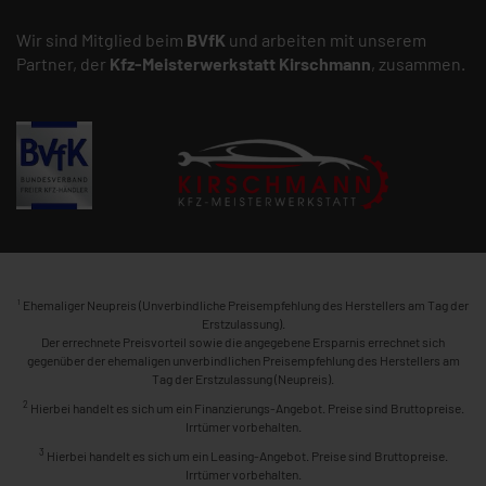
Wir sind Mitglied beim
BVfK
und arbeiten mit unserem
Partner, der
Kfz-Meisterwerkstatt
Kirschmann
, zusammen.
1
Ehemaliger Neupreis (Unverbindliche Preisempfehlung des Herstellers am Tag der
Erstzulassung).
Der errechnete Preisvorteil sowie die angegebene Ersparnis errechnet sich
gegenüber der ehemaligen unverbindlichen Preisempfehlung des Herstellers am
Tag der Erstzulassung (Neupreis).
2
Hierbei handelt es sich um ein Finanzierungs-Angebot. Preise sind Bruttopreise.
Irrtümer vorbehalten.
3
Hierbei handelt es sich um ein Leasing-Angebot. Preise sind Bruttopreise.
Irrtümer vorbehalten.