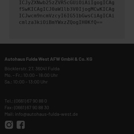
ICJyZXNwb25zZVR5cGUiOiAiIgogICAg
fSwKICAgICJ0aW1lb3V0IjogMCwKICAg
ICJwcm9ncmVzcyI6IG51bGwsCiAgICAi
cmlza3kiOiBmYWxzZQogIH0KfQ==
Autohaus Fulda West AFW GmbH & Co. KG
Böcklerstr. 27, 36041 Fulda
Mo. – Fr.: 10:00 – 18:00 Uhr
Sa.: 10:00 – 13:00 Uhr
Tel.:
(0661) 67 90 88 0
Fax: (0661) 67 90 88 30
Mail:
info@autohaus-fulda-west.de