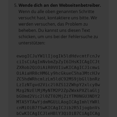
Wende dich an den Webseitenbetreiber.
Wenn du alle oben genannten Schritte
versucht hast, kontaktiere uns bitte. Wir
werden versuchen, das Problem zu
beheben. Du kannst uns diesen Text
schicken, um uns bei der Fehlersuche zu
unterstützen:
ewogICJuYW1lIjogIk5ldHdvcmtFcnJv
ciIsCiAgImNvbmZpZyI6IHsKICAgICJt
ZXRob2QiOiAiR0VUIiwKICAgICJ1cmwi
OiAiaHR0cHM6Ly9hcGkueC5ha3MtcHJv
ZC5hdWRhcmlzLm5ldC92MS9jbGllbnRz
LzIzNTgvd2Vic2l0ZS12ZWhpY2xlcy8w
Mzg2NzElMjMyNTM2P2ZpZWxkPXZlaGlj
bGUmd2Vic2l0ZT02MjZiYTM0NGU3NDY2
MTA5YTAwYjdmMGUiLAogICAgImhlYWRl
cnMiOiB7fSwKICAgICJib2R5IjogbnVs
bCwKICAgICJleHBlY3QiOiB7CiAgICAg