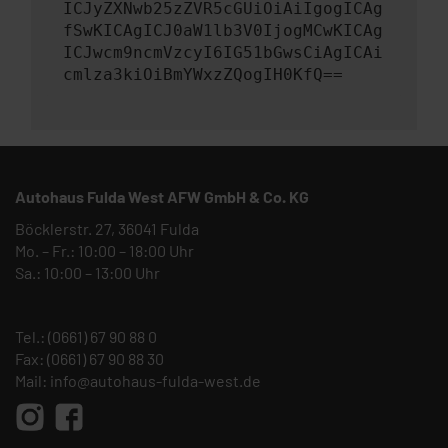
ICJyZXNwb25zZVR5cGUiOiAiIgogICAg
fSwKICAgICJ0aW1lb3V0IjogMCwKICAg
ICJwcm9ncmVzcyI6IG51bGwsCiAgICAi
cmlza3kiOiBmYWxzZQogIH0KfQ==
Autohaus Fulda West AFW GmbH & Co. KG
Böcklerstr. 27, 36041 Fulda
Mo. – Fr.: 10:00 – 18:00 Uhr
Sa.: 10:00 – 13:00 Uhr
Tel.:
(0661) 67 90 88 0
Fax: (0661) 67 90 88 30
Mail:
info@autohaus-fulda-west.de