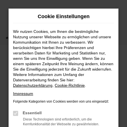
Zum
Hauptinhalt
Cookie Einstellungen
springen
Wir nutzen Cookies, um Ihnen die bestmögliche
Nutzung unserer Webseite zu ermöglichen und unsere
Startseite
Fahrzeugangebote
Fahrzeugmarkt
Kommunikation mit Ihnen zu verbessern. Wir
berücksichtigen hierbei Ihre Präferenzen und
Fahrzeugmarkt
verarbeiten Daten für Marketing und Statistiken nur,
wenn Sie uns Ihre Einwilligung geben. Wenn Sie zu
einem späteren Zeitpunkt Ihre Meinung ändern, können
Sie die Einwilligung jederzeit für die Zukunft widerrufen.
Weitere Informationen zum Umfang der
Datenverarbeitung finden Sie hier:
Fehler: Network Error
Datenschutzerklärung
,
Cookie-Richtlinie
.
Impressum
Beim Laden ist ein Fehler aufgetreten.
Folgende Kategorien von Cookies werden von uns eingesetzt:
Hier sind ein paar Tipps, die dir helfen können:
Essentiell
Überprüfe deine Firewall und deine
Diese Technologien sind erforderlich, um die
Internetverbindung.
Kernfunktionalität der Webseite zu gewährleisten.