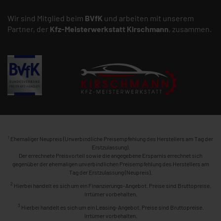
Wir sind Mitglied beim
BVfK
und arbeiten mit unserem
Partner, der
Kfz-Meisterwerkstatt
Kirschmann
, zusammen.
1
Ehemaliger Neupreis (Unverbindliche Preisempfehlung des Herstellers am Tag der
Erstzulassung).
Der errechnete Preisvorteil sowie die angegebene Ersparnis errechnet sich
gegenüber der ehemaligen unverbindlichen Preisempfehlung des Herstellers am
Tag der Erstzulassung (Neupreis).
2
Hierbei handelt es sich um ein Finanzierungs-Angebot. Preise sind Bruttopreise.
Irrtümer vorbehalten.
3
Hierbei handelt es sich um ein Leasing-Angebot. Preise sind Bruttopreise.
Irrtümer vorbehalten.