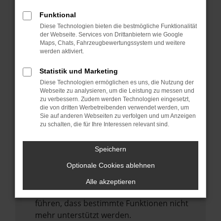
Laden andere Webseiten, zum Beispiel
deine Suchmaschine?
Funktional
Diese Technologien bieten die bestmögliche Funktionalität
Prüfe deine Browsererweiterungen.
der Webseite. Services von Drittanbietern wie Google
Manche Erweiterungen, wie Werbeblocker,
Maps, Chats, Fahrzeugbewertungssystem und weitere
können das Laden bestimmter Seiten
werden aktiviert.
verhindern. Funktioniert die Seite in einem
Statistik und Marketing
anderen Browser oder in einem privaten
Diese Technologien ermöglichen es uns, die Nutzung der
Fenster?
Webseite zu analysieren, um die Leistung zu messen und
zu verbessern. Zudem werden Technologien eingesetzt,
Starte dein Gerät neu.
die von dritten Werbetreibenden verwendet werden, um
Das kann manchmal helfen,
Sie auf anderen Webseiten zu verfolgen und um Anzeigen
zu schalten, die für Ihre Interessen relevant sind.
vorübergehende Probleme zu beheben.
Stelle sicher, dass dein Browser und dein
Speichern
Betriebssystem auf dem neuesten Stand
Optionale Cookies ablehnen
sind.
Veraltete Software birgt nicht nur ein
Alle akzeptieren
Sicherheitsrisiko, sondern kann auch dazu
führen, dass bestimmte Funktionen nicht
mehr unterstützt werden.