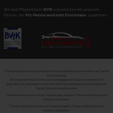
Wir sind Mitglied beim
BVfK
und arbeiten mit unserem
Partner, der
Kfz-Meisterwerkstatt
Kirschmann
, zusammen.
1
Ehemaliger Neupreis (Unverbindliche Preisempfehlung des Herstellers am Tag der
Erstzulassung).
Der errechnete Preisvorteil sowie die angegebene Ersparnis errechnet sich
gegenüber der ehemaligen unverbindlichen Preisempfehlung des Herstellers am
Tag der Erstzulassung (Neupreis).
2
Hierbei handelt es sich um ein Finanzierungs-Angebot. Preise sind Bruttopreise.
Irrtümer vorbehalten.
3
Hierbei handelt es sich um ein Leasing-Angebot. Preise sind Bruttopreise.
Irrtümer vorbehalten.