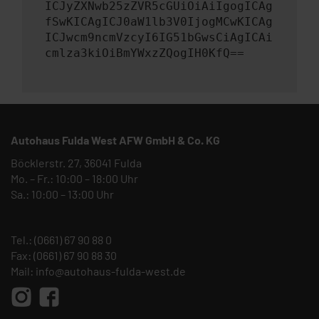
ICJyZXNwb25zZVR5cGUiOiAiIgogICAg
fSwKICAgICJ0aW1lb3V0IjogMCwKICAg
ICJwcm9ncmVzcyI6IG51bGwsCiAgICAi
cmlza3kiOiBmYWxzZQogIH0KfQ==
Autohaus Fulda West AFW GmbH & Co. KG
Böcklerstr. 27, 36041 Fulda
Mo. – Fr.: 10:00 – 18:00 Uhr
Sa.: 10:00 – 13:00 Uhr
Tel.:
(0661) 67 90 88 0
Fax: (0661) 67 90 88 30
Mail:
info@autohaus-fulda-west.de