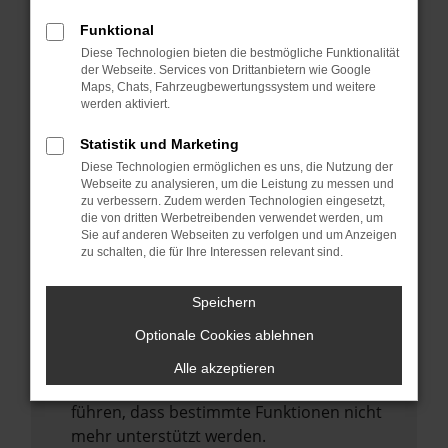
Laden andere Webseiten, zum Beispiel
deine Suchmaschine?
Funktional
Diese Technologien bieten die bestmögliche Funktionalität
Prüfe deine Browsererweiterungen.
der Webseite. Services von Drittanbietern wie Google
Manche Erweiterungen, wie Werbeblocker,
Maps, Chats, Fahrzeugbewertungssystem und weitere
können das Laden bestimmter Seiten
werden aktiviert.
verhindern. Funktioniert die Seite in einem
Statistik und Marketing
anderen Browser oder in einem privaten
Diese Technologien ermöglichen es uns, die Nutzung der
Fenster?
Webseite zu analysieren, um die Leistung zu messen und
zu verbessern. Zudem werden Technologien eingesetzt,
Starte dein Gerät neu.
die von dritten Werbetreibenden verwendet werden, um
Das kann manchmal helfen,
Sie auf anderen Webseiten zu verfolgen und um Anzeigen
zu schalten, die für Ihre Interessen relevant sind.
vorübergehende Probleme zu beheben.
Stelle sicher, dass dein Browser und dein
Speichern
Betriebssystem auf dem neuesten Stand
Optionale Cookies ablehnen
sind.
Veraltete Software birgt nicht nur ein
Alle akzeptieren
Sicherheitsrisiko, sondern kann auch dazu
führen, dass bestimmte Funktionen nicht
mehr unterstützt werden.