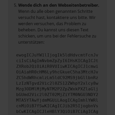
Wende dich an den Webseitenbetreiber.
Wenn du alle oben genannten Schritte
versucht hast, kontaktiere uns bitte. Wir
werden versuchen, das Problem zu
beheben. Du kannst uns diesen Text
schicken, um uns bei der Fehlersuche zu
unterstützen:
ewogICJuYW1lIjogIk5ldHdvcmtFcnJv
ciIsCiAgImNvbmZpZyI6IHsKICAgICJt
ZXRob2QiOiAiR0VUIiwKICAgICJ1cmwi
OiAiaHR0cHM6Ly9hcGkueC5ha3MtcHJv
ZC5hdWRhcmlzLm5ldC92MS9jbGllbnRz
LzIzNTgvd2Vic2l0ZS12ZWhpY2xlcy8w
Mzg3ODMlMjMyNTM2P2ZpZWxkPXZlaGlj
bGUmd2Vic2l0ZT02MjZiYTM0NGU3NDY2
MTA5YTAwYjdmMGUiLAogICAgImhlYWRl
cnMiOiB7fSwKICAgICJib2R5IjogbnVs
bCwKICAgICJleHBlY3QiOiB7CiAgICAg