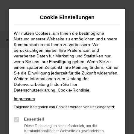
Zum
Hauptinhalt
Cookie Einstellungen
springen
Wir nutzen Cookies, um Ihnen die bestmögliche
Nutzung unserer Webseite zu ermöglichen und unsere
Startseite
Fahrzeugangebote
Fahrzeugmarkt
Kommunikation mit Ihnen zu verbessern. Wir
berücksichtigen hierbei Ihre Präferenzen und
Fahrzeugmarkt
verarbeiten Daten für Marketing und Statistiken nur,
wenn Sie uns Ihre Einwilligung geben. Wenn Sie zu
einem späteren Zeitpunkt Ihre Meinung ändern, können
Sie die Einwilligung jederzeit für die Zukunft widerrufen.
Weitere Informationen zum Umfang der
Datenverarbeitung finden Sie hier:
Fehler: Network Error
Datenschutzerklärung
,
Cookie-Richtlinie
.
Impressum
Beim Laden ist ein Fehler aufgetreten.
Folgende Kategorien von Cookies werden von uns eingesetzt:
Hier sind ein paar Tipps, die dir helfen können:
Essentiell
Überprüfe deine Firewall und deine
Diese Technologien sind erforderlich, um die
Internetverbindung.
Kernfunktionalität der Webseite zu gewährleisten.