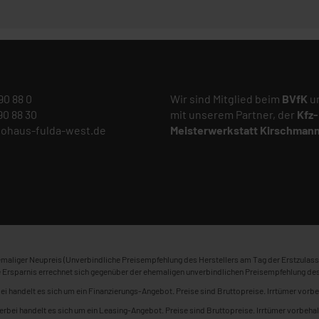
 90 88 0
Wir sind Mitglied beim
BVfK
un
 90 88 30
mit unserem Partner, der
Kfz-
tohaus-fulda-west.de
Meisterwerkstatt
Kirschman
maliger Neupreis (Unverbindliche Preisempfehlung des Herstellers am Tag der Erstzulass
 Ersparnis errechnet sich gegenüber der ehemaligen unverbindlichen Preisempfehlung des
ei handelt es sich um ein Finanzierungs-Angebot. Preise sind Bruttopreise. Irrtümer vorbe
erbei handelt es sich um ein Leasing-Angebot. Preise sind Bruttopreise. Irrtümer vorbehal