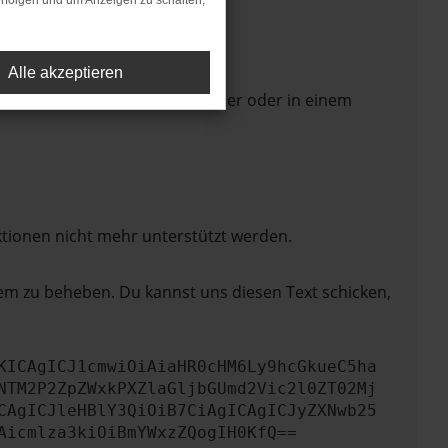
rfolgen und um Anzeigen zu schalten,
Alle akzeptieren
 Seite in einem anderen Browser oder in einem
ktionen nicht mehr unterstützt werden.
lem zu beheben. Du kannst uns diesen Text schicken,
KICAgICJ1cmwiOiAiaHR0cHM6Ly9hcGkueC5ha
NTM2P2ZpZWxkPXZlaGljbGUmd2Vic2l0ZT02Mj
CAgICJleHBlY3QiOiB7CiAgICAgICJyZXNwb25
Aicmlza3kiOiBmYWxzZQogIH0KfQ==