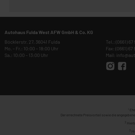
Autohaus Fulda West AFW GmbH & Co. KG
Böcklerstr. 27, 36041 Fulda
Tel.:
(0661) 67
Mo. – Fr.: 10:00 – 18:00 Uhr
Fax: (0661) 67
Sa.: 10:00 – 13:00 Uhr
Mail:
info@au
1
Ehe
Der errechnete Preisvorteil sowie die angegebene
2
Hierb
3
Hi