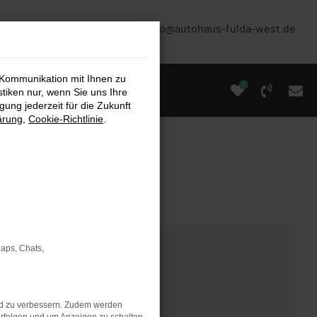
(0661) 67 90 88 0
info@autohaus-fulda-west.de
 Kommunikation mit Ihnen zu
0
stiken nur, wenn Sie uns Ihre
ung jederzeit für die Zukunft
ärung
,
Cookie-Richtlinie
.
Maps, Chats,
nd zu verbessern. Zudem werden