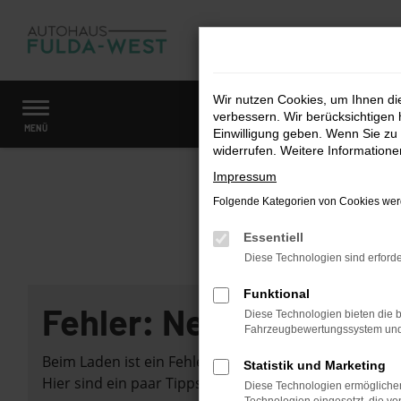
Zum
Hauptinhalt
springen
Wir nutzen Cookies, um Ihnen d
verbessern. Wir berücksichtigen 
Startseite
Fahrzeugangebote
Fahrzeugmarkt
MENÜ
Einwilligung geben. Wenn Sie zu 
widerrufen. Weitere Information
Impressum
Folgende Kategorien von Cookies werd
Essentiell
Diese Technologien sind erforde
Funktional
Fehler: Network Error
Diese Technologien bieten die b
Fahrzeugbewertungssystem und w
Beim Laden ist ein Fehler aufgetreten.
Statistik und Marketing
Hier sind ein paar Tipps, die dir helfen können:
Diese Technologien ermöglichen