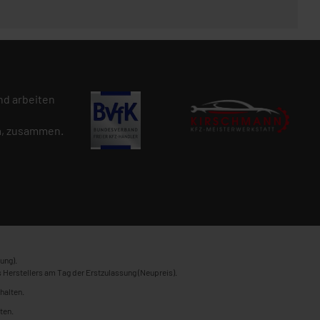
d arbeiten
n
, zusammen.
ung).
 Herstellers am Tag der Erstzulassung (Neupreis).
halten.
ten.