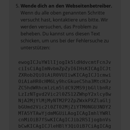
Wende dich an den Webseitenbetreiber.
Wenn du alle oben genannten Schritte
versucht hast, kontaktiere uns bitte. Wir
werden versuchen, das Problem zu
beheben. Du kannst uns diesen Text
schicken, um uns bei der Fehlersuche zu
unterstützen:
ewogICJuYW1lIjogIk5ldHdvcmtFcnJv
ciIsCiAgImNvbmZpZyI6IHsKICAgICJt
ZXRob2QiOiAiR0VUIiwKICAgICJ1cmwi
OiAiaHR0cHM6Ly9hcGkueC5ha3MtcHJv
ZC5hdWRhcmlzLm5ldC92MS9jbGllbnRz
LzIzNTgvd2Vic2l0ZS12ZWhpY2xlcy8w
NjA2MjYlMjMyNTM2P2ZpZWxkPXZlaGlj
bGUmd2Vic2l0ZT02MjZiYTM0NGU3NDY2
MTA5YTAwYjdmMGUiLAogICAgImhlYWRl
cnMiOiB7fSwKICAgICJib2R5IjogbnVs
bCwKICAgICJleHBlY3QiOiB7CiAgICAg