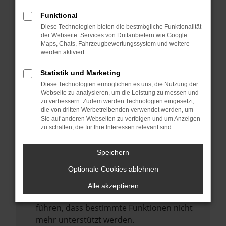
Laden andere Webseiten, zum Beispiel
deine Suchmaschine?
Funktional
Diese Technologien bieten die bestmögliche Funktionalität
Prüfe deine Browsererweiterungen.
der Webseite. Services von Drittanbietern wie Google
Manche Erweiterungen, wie Werbeblocker,
Maps, Chats, Fahrzeugbewertungssystem und weitere
können das Laden bestimmter Seiten
werden aktiviert.
verhindern. Funktioniert die Seite in einem
Statistik und Marketing
anderen Browser oder in einem privaten
Diese Technologien ermöglichen es uns, die Nutzung der
Fenster?
Webseite zu analysieren, um die Leistung zu messen und
zu verbessern. Zudem werden Technologien eingesetzt,
Starte dein Gerät neu.
die von dritten Werbetreibenden verwendet werden, um
Das kann manchmal helfen,
Sie auf anderen Webseiten zu verfolgen und um Anzeigen
zu schalten, die für Ihre Interessen relevant sind.
vorübergehende Probleme zu beheben.
Stelle sicher, dass dein Browser und dein
Speichern
Betriebssystem auf dem neuesten Stand
Optionale Cookies ablehnen
sind.
Veraltete Software birgt nicht nur ein
Alle akzeptieren
Sicherheitsrisiko, sondern kann auch dazu
führen, dass bestimmte Funktionen nicht
mehr unterstützt werden.