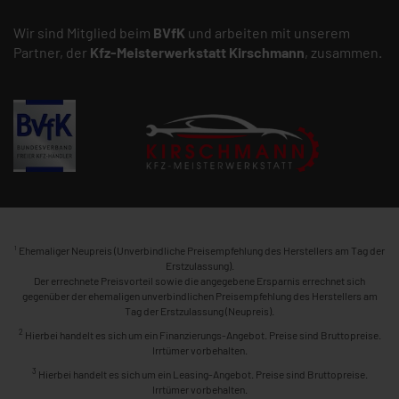
Wir sind Mitglied beim
BVfK
und arbeiten mit unserem
Partner, der
Kfz-Meisterwerkstatt
Kirschmann
, zusammen.
1
Ehemaliger Neupreis (Unverbindliche Preisempfehlung des Herstellers am Tag der
Erstzulassung).
Der errechnete Preisvorteil sowie die angegebene Ersparnis errechnet sich
gegenüber der ehemaligen unverbindlichen Preisempfehlung des Herstellers am
Tag der Erstzulassung (Neupreis).
2
Hierbei handelt es sich um ein Finanzierungs-Angebot. Preise sind Bruttopreise.
Irrtümer vorbehalten.
3
Hierbei handelt es sich um ein Leasing-Angebot. Preise sind Bruttopreise.
Irrtümer vorbehalten.