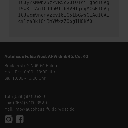
ICJyZXNwb25zZVR5cGUiOiAiIgogICAg
fSwKICAgICJ0aW1lb3V0IjogMCwKICAg
ICJwcm9ncmVzcyI6IG51bGwsCiAgICAi
cmlza3kiOiBmYWxzZQogIH0KfQ==
Autohaus Fulda West AFW GmbH & Co. KG
Böcklerstr. 27, 36041 Fulda
Mo. – Fr.: 10:00 – 18:00 Uhr
Sa.: 10:00 – 13:00 Uhr
Tel.:
(0661) 67 90 88 0
Fax: (0661) 67 90 88 30
Mail:
info@autohaus-fulda-west.de