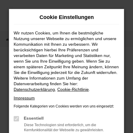
Zum
Hauptinhalt
Cookie Einstellungen
springen
Wir nutzen Cookies, um Ihnen die bestmögliche
Nutzung unserer Webseite zu ermöglichen und unsere
Startseite
Fahrzeugangebote
Fahrzeugmarkt
Kommunikation mit Ihnen zu verbessern. Wir
berücksichtigen hierbei Ihre Präferenzen und
Fahrzeugmarkt
verarbeiten Daten für Marketing und Statistiken nur,
wenn Sie uns Ihre Einwilligung geben. Wenn Sie zu
einem späteren Zeitpunkt Ihre Meinung ändern, können
Sie die Einwilligung jederzeit für die Zukunft widerrufen.
Weitere Informationen zum Umfang der
Datenverarbeitung finden Sie hier:
Fehler: Network Error
Datenschutzerklärung
,
Cookie-Richtlinie
.
Impressum
Beim Laden ist ein Fehler aufgetreten.
Folgende Kategorien von Cookies werden von uns eingesetzt:
Hier sind ein paar Tipps, die dir helfen können:
Essentiell
Überprüfe deine Firewall und deine
Diese Technologien sind erforderlich, um die
Internetverbindung.
Kernfunktionalität der Webseite zu gewährleisten.