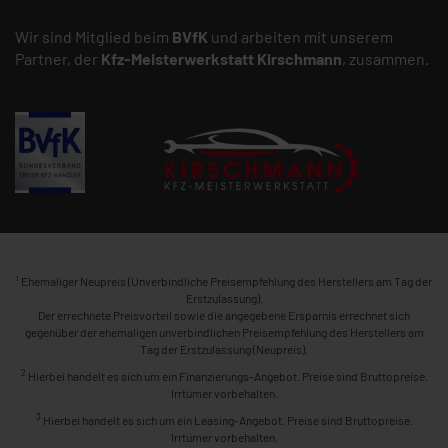
Wir sind Mitglied beim
BVfK
und arbeiten mit unserem
Partner, der
Kfz-Meisterwerkstatt
Kirschmann
, zusammen.
1
Ehemaliger Neupreis (Unverbindliche Preisempfehlung des Herstellers am Tag der
Erstzulassung).
Der errechnete Preisvorteil sowie die angegebene Ersparnis errechnet sich
gegenüber der ehemaligen unverbindlichen Preisempfehlung des Herstellers am
Tag der Erstzulassung (Neupreis).
2
Hierbei handelt es sich um ein Finanzierungs-Angebot. Preise sind Bruttopreise.
Irrtümer vorbehalten.
3
Hierbei handelt es sich um ein Leasing-Angebot. Preise sind Bruttopreise.
Irrtümer vorbehalten.