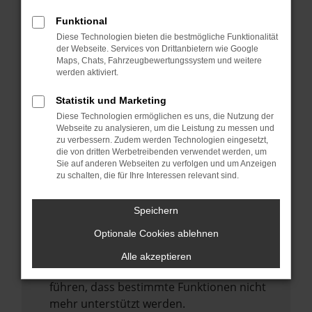
Laden andere Webseiten, zum Beispiel
deine Suchmaschine?
Funktional
Diese Technologien bieten die bestmögliche Funktionalität
Prüfe deine Browsererweiterungen.
der Webseite. Services von Drittanbietern wie Google
Manche Erweiterungen, wie Werbeblocker,
Maps, Chats, Fahrzeugbewertungssystem und weitere
können das Laden bestimmter Seiten
werden aktiviert.
verhindern. Funktioniert die Seite in einem
Statistik und Marketing
anderen Browser oder in einem privaten
Diese Technologien ermöglichen es uns, die Nutzung der
Fenster?
Webseite zu analysieren, um die Leistung zu messen und
zu verbessern. Zudem werden Technologien eingesetzt,
Starte dein Gerät neu.
die von dritten Werbetreibenden verwendet werden, um
Das kann manchmal helfen,
Sie auf anderen Webseiten zu verfolgen und um Anzeigen
zu schalten, die für Ihre Interessen relevant sind.
vorübergehende Probleme zu beheben.
Stelle sicher, dass dein Browser und dein
Speichern
Betriebssystem auf dem neuesten Stand
Optionale Cookies ablehnen
sind.
Veraltete Software birgt nicht nur ein
Alle akzeptieren
Sicherheitsrisiko, sondern kann auch dazu
führen, dass bestimmte Funktionen nicht
mehr unterstützt werden.