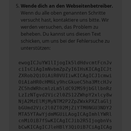
Wende dich an den Webseitenbetreiber.
Wenn du alle oben genannten Schritte
versucht hast, kontaktiere uns bitte. Wir
werden versuchen, das Problem zu
beheben. Du kannst uns diesen Text
schicken, um uns bei der Fehlersuche zu
unterstützen:
ewogICJuYW1lIjogIk5ldHdvcmtFcnJv
ciIsCiAgImNvbmZpZyI6IHsKICAgICJt
ZXRob2QiOiAiR0VUIiwKICAgICJ1cmwi
OiAiaHR0cHM6Ly9hcGkueC5ha3MtcHJv
ZC5hdWRhcmlzLm5ldC92MS9jbGllbnRz
LzIzNTgvd2Vic2l0ZS12ZWhpY2xlcy8w
NjA2MzElMjMyNTM2P2ZpZWxkPXZlaGlj
bGUmd2Vic2l0ZT02MjZiYTM0NGU3NDY2
MTA5YTAwYjdmMGUiLAogICAgImhlYWRl
cnMiOiB7fSwKICAgICJib2R5IjogbnVs
bCwKICAgICJleHBlY3QiOiB7CiAgICAg