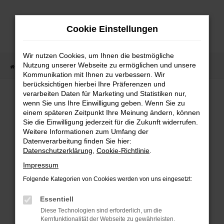
Zum
Hauptinhalt
Cookie Einstellungen
springen
Wir nutzen Cookies, um Ihnen die bestmögliche
Nutzung unserer Webseite zu ermöglichen und unsere
Startseite
Fahrzeugangebote
Fahrzeugmarkt
Kommunikation mit Ihnen zu verbessern. Wir
berücksichtigen hierbei Ihre Präferenzen und
Fahrzeugmarkt
verarbeiten Daten für Marketing und Statistiken nur,
wenn Sie uns Ihre Einwilligung geben. Wenn Sie zu
einem späteren Zeitpunkt Ihre Meinung ändern, können
Sie die Einwilligung jederzeit für die Zukunft widerrufen.
Weitere Informationen zum Umfang der
Datenverarbeitung finden Sie hier:
Fehler: Network Error
Datenschutzerklärung
,
Cookie-Richtlinie
.
Impressum
Beim Laden ist ein Fehler aufgetreten.
Folgende Kategorien von Cookies werden von uns eingesetzt:
Hier sind ein paar Tipps, die dir helfen können:
Essentiell
Überprüfe deine Firewall und deine
Diese Technologien sind erforderlich, um die
Internetverbindung.
Kernfunktionalität der Webseite zu gewährleisten.