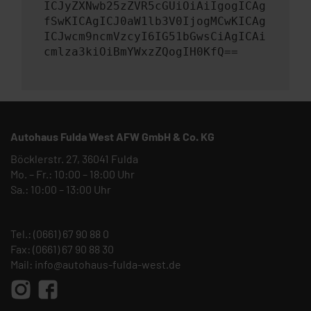
ICJyZXNwb25zZVR5cGUiOiAiIgogICAg
fSwKICAgICJ0aW1lb3V0IjogMCwKICAg
ICJwcm9ncmVzcyI6IG51bGwsCiAgICAi
cmlza3kiOiBmYWxzZQogIH0KfQ==
Autohaus Fulda West AFW GmbH & Co. KG
Böcklerstr. 27, 36041 Fulda
Mo. – Fr.: 10:00 – 18:00 Uhr
Sa.: 10:00 – 13:00 Uhr
Tel.:
(0661) 67 90 88 0
Fax: (0661) 67 90 88 30
Mail:
info@autohaus-fulda-west.de