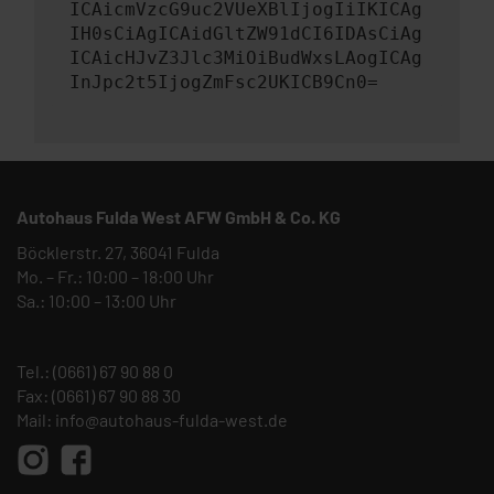
ICAicmVzcG9uc2VUeXBlIjogIiIKICAg
IH0sCiAgICAidGltZW91dCI6IDAsCiAg
ICAicHJvZ3Jlc3MiOiBudWxsLAogICAg
InJpc2t5IjogZmFsc2UKICB9Cn0=
Autohaus Fulda West AFW GmbH & Co. KG
Böcklerstr. 27, 36041 Fulda
Mo. – Fr.: 10:00 – 18:00 Uhr
Sa.: 10:00 – 13:00 Uhr
Tel.:
(0661) 67 90 88 0
Fax: (0661) 67 90 88 30
Mail:
info@autohaus-fulda-west.de