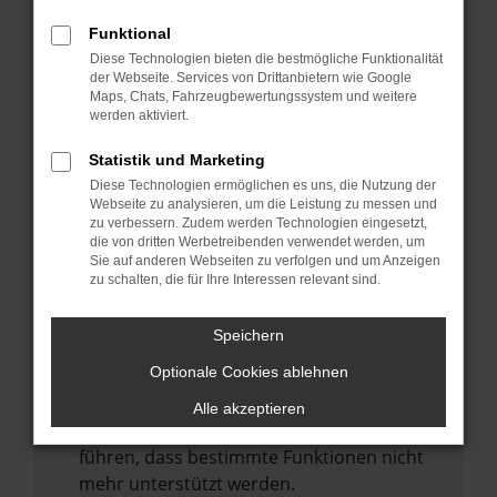
Laden andere Webseiten, zum Beispiel
deine Suchmaschine?
Funktional
Diese Technologien bieten die bestmögliche Funktionalität
Prüfe deine Browsererweiterungen.
der Webseite. Services von Drittanbietern wie Google
Manche Erweiterungen, wie Werbeblocker,
Maps, Chats, Fahrzeugbewertungssystem und weitere
können das Laden bestimmter Seiten
werden aktiviert.
verhindern. Funktioniert die Seite in einem
Statistik und Marketing
anderen Browser oder in einem privaten
Diese Technologien ermöglichen es uns, die Nutzung der
Fenster?
Webseite zu analysieren, um die Leistung zu messen und
zu verbessern. Zudem werden Technologien eingesetzt,
Starte dein Gerät neu.
die von dritten Werbetreibenden verwendet werden, um
Das kann manchmal helfen,
Sie auf anderen Webseiten zu verfolgen und um Anzeigen
zu schalten, die für Ihre Interessen relevant sind.
vorübergehende Probleme zu beheben.
Stelle sicher, dass dein Browser und dein
Speichern
Betriebssystem auf dem neuesten Stand
Optionale Cookies ablehnen
sind.
Veraltete Software birgt nicht nur ein
Alle akzeptieren
Sicherheitsrisiko, sondern kann auch dazu
führen, dass bestimmte Funktionen nicht
mehr unterstützt werden.