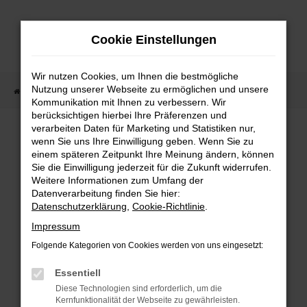
Zum
Hauptinhalt
Cookie Einstellungen
springen
Wir nutzen Cookies, um Ihnen die bestmögliche
Nutzung unserer Webseite zu ermöglichen und unsere
Startseite
Fahrzeugangebote
Fahrzeugmarkt
Kommunikation mit Ihnen zu verbessern. Wir
berücksichtigen hierbei Ihre Präferenzen und
Fahrzeugmarkt
verarbeiten Daten für Marketing und Statistiken nur,
wenn Sie uns Ihre Einwilligung geben. Wenn Sie zu
einem späteren Zeitpunkt Ihre Meinung ändern, können
Sie die Einwilligung jederzeit für die Zukunft widerrufen.
Weitere Informationen zum Umfang der
Datenverarbeitung finden Sie hier:
Fehler: Network Error
Datenschutzerklärung
,
Cookie-Richtlinie
.
Impressum
Beim Laden ist ein Fehler aufgetreten.
Folgende Kategorien von Cookies werden von uns eingesetzt:
Hier sind ein paar Tipps, die dir helfen können:
Essentiell
Überprüfe deine Firewall und deine
Diese Technologien sind erforderlich, um die
Internetverbindung.
Kernfunktionalität der Webseite zu gewährleisten.