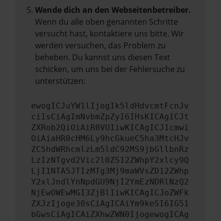
Wende dich an den Webseitenbetreiber.
Wenn du alle oben genannten Schritte
versucht hast, kontaktiere uns bitte. Wir
werden versuchen, das Problem zu
beheben. Du kannst uns diesen Text
schicken, um uns bei der Fehlersuche zu
unterstützen:
ewogICJuYW1lIjogIk5ldHdvcmtFcnJv
ciIsCiAgImNvbmZpZyI6IHsKICAgICJt
ZXRob2QiOiAiR0VUIiwKICAgICJ1cmwi
OiAiaHR0cHM6Ly9hcGkueC5ha3MtcHJv
ZC5hdWRhcmlzLm5ldC92MS9jbGllbnRz
LzIzNTgvd2Vic2l0ZS12ZWhpY2xlcy9Q
LjI1NTA5JTIzMTg3Mj9maWVsZD12ZWhp
Y2xlJndlYnNpdGU9NjI2YmEzNDRlNzQ2
NjEwOWEwMGI3ZjBlIiwKICAgICJoZWFk
ZXJzIjoge30sCiAgICAiYm9keSI6IG51
bGwsCiAgICAiZXhwZWN0IjogewogICAg