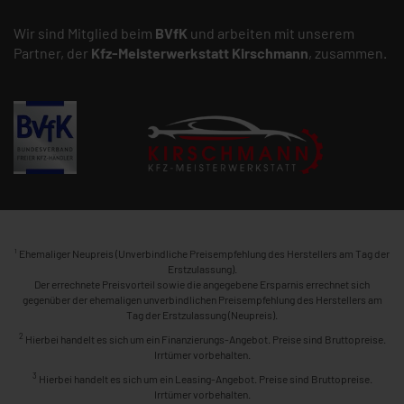
Wir sind Mitglied beim
BVfK
und arbeiten mit unserem
Partner, der
Kfz-Meisterwerkstatt
Kirschmann
, zusammen.
1
Ehemaliger Neupreis (Unverbindliche Preisempfehlung des Herstellers am Tag der
Erstzulassung).
Der errechnete Preisvorteil sowie die angegebene Ersparnis errechnet sich
gegenüber der ehemaligen unverbindlichen Preisempfehlung des Herstellers am
Tag der Erstzulassung (Neupreis).
2
Hierbei handelt es sich um ein Finanzierungs-Angebot. Preise sind Bruttopreise.
Irrtümer vorbehalten.
3
Hierbei handelt es sich um ein Leasing-Angebot. Preise sind Bruttopreise.
Irrtümer vorbehalten.