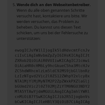
Wende dich an den Webseitenbetreiber.
Wenn du alle oben genannten Schritte
versucht hast, kontaktiere uns bitte. Wir
werden versuchen, das Problem zu
beheben. Du kannst uns diesen Text
schicken, um uns bei der Fehlersuche zu
unterstützen:
ewogICJuYW1lIjogIk5ldHdvcmtFcnJv
ciIsCiAgImNvbmZpZyI6IHsKICAgICJt
ZXRob2QiOiAiR0VUIiwKICAgICJ1cmwi
OiAiaHR0cHM6Ly9hcGkueC5ha3MtcHJv
ZC5hdWRhcmlzLm5ldC92MS9jbGllbnRz
LzIzNTgvd2Vic2l0ZS12ZWhpY2xlcy8x
NTA1MjYlMjMyNTM2P2ZpZWxkPXZlaGlj
bGUmd2Vic2l0ZT02MjZiYTM0NGU3NDY2
MTA5YTAwYjdmMGUiLAogICAgImhlYWRl
cnMiOiB7fSwKICAgICJib2R5IjogbnVs
bCwKICAgICJleHBlY3QiOiB7CiAgICAg