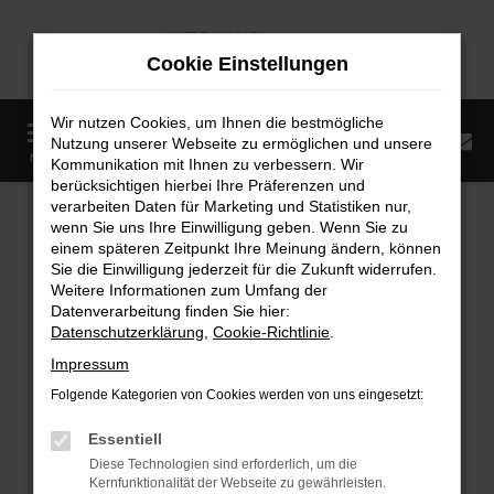
Zum
Hauptinhalt
Cookie Einstellungen
springen
Wir nutzen Cookies, um Ihnen die bestmögliche
0
Nutzung unserer Webseite zu ermöglichen und unsere
Startseite
Fahrzeugangebote
Fahrzeugmarkt
MENÜ
Kommunikation mit Ihnen zu verbessern. Wir
berücksichtigen hierbei Ihre Präferenzen und
Fahrzeugmarkt
verarbeiten Daten für Marketing und Statistiken nur,
wenn Sie uns Ihre Einwilligung geben. Wenn Sie zu
einem späteren Zeitpunkt Ihre Meinung ändern, können
Sie die Einwilligung jederzeit für die Zukunft widerrufen.
Weitere Informationen zum Umfang der
Datenverarbeitung finden Sie hier:
Fehler: Network Error
Datenschutzerklärung
,
Cookie-Richtlinie
.
Impressum
Beim Laden ist ein Fehler aufgetreten.
Folgende Kategorien von Cookies werden von uns eingesetzt:
Hier sind ein paar Tipps, die dir helfen können:
Essentiell
Überprüfe deine Firewall und deine
Diese Technologien sind erforderlich, um die
Internetverbindung.
Kernfunktionalität der Webseite zu gewährleisten.