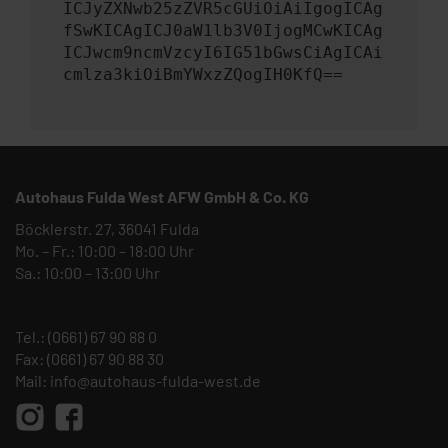
ICJyZXNwb25zZVR5cGUiOiAiIgogICAg
fSwKICAgICJ0aW1lb3V0IjogMCwKICAg
ICJwcm9ncmVzcyI6IG51bGwsCiAgICAi
cmlza3kiOiBmYWxzZQogIH0KfQ==
Autohaus Fulda West AFW GmbH & Co. KG
Böcklerstr. 27, 36041 Fulda
Mo. – Fr.: 10:00 – 18:00 Uhr
Sa.: 10:00 – 13:00 Uhr
Tel.:
(0661) 67 90 88 0
Fax: (0661) 67 90 88 30
Mail:
info@autohaus-fulda-west.de