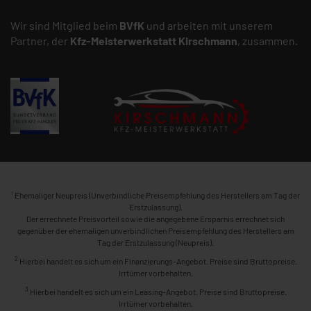
Wir sind Mitglied beim
BVfK
und arbeiten mit unserem
Partner, der
Kfz-Meisterwerkstatt
Kirschmann
, zusammen.
1
Ehemaliger Neupreis (Unverbindliche Preisempfehlung des Herstellers am Tag der
Erstzulassung).
Der errechnete Preisvorteil sowie die angegebene Ersparnis errechnet sich
gegenüber der ehemaligen unverbindlichen Preisempfehlung des Herstellers am
Tag der Erstzulassung (Neupreis).
2
Hierbei handelt es sich um ein Finanzierungs-Angebot. Preise sind Bruttopreise.
Irrtümer vorbehalten.
3
Hierbei handelt es sich um ein Leasing-Angebot. Preise sind Bruttopreise.
Irrtümer vorbehalten.