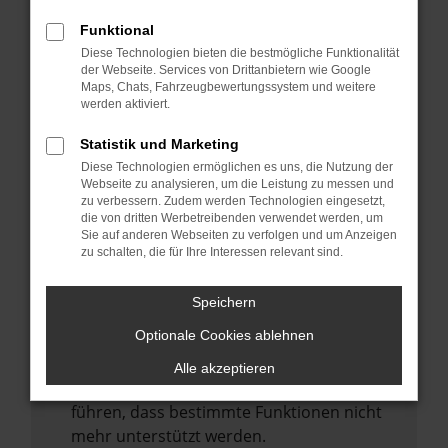
Laden andere Webseiten, zum Beispiel
deine Suchmaschine?
Funktional
Diese Technologien bieten die bestmögliche Funktionalität
Prüfe deine Browsererweiterungen.
der Webseite. Services von Drittanbietern wie Google
Manche Erweiterungen, wie Werbeblocker,
Maps, Chats, Fahrzeugbewertungssystem und weitere
können das Laden bestimmter Seiten
werden aktiviert.
verhindern. Funktioniert die Seite in einem
Statistik und Marketing
anderen Browser oder in einem privaten
Diese Technologien ermöglichen es uns, die Nutzung der
Fenster?
Webseite zu analysieren, um die Leistung zu messen und
zu verbessern. Zudem werden Technologien eingesetzt,
Starte dein Gerät neu.
die von dritten Werbetreibenden verwendet werden, um
Das kann manchmal helfen,
Sie auf anderen Webseiten zu verfolgen und um Anzeigen
zu schalten, die für Ihre Interessen relevant sind.
vorübergehende Probleme zu beheben.
Stelle sicher, dass dein Browser und dein
Speichern
Betriebssystem auf dem neuesten Stand
Optionale Cookies ablehnen
sind.
Veraltete Software birgt nicht nur ein
Alle akzeptieren
Sicherheitsrisiko, sondern kann auch dazu
führen, dass bestimmte Funktionen nicht
mehr unterstützt werden.