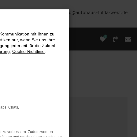
(0661) 67 90 88 0
info@autohaus-fulda-west.de
 Kommunikation mit Ihnen zu
0
stiken nur, wenn Sie uns Ihre
ung jederzeit für die Zukunft
ärung
,
Cookie-Richtlinie
.
Maps, Chats,
nd zu verbessern. Zudem werden