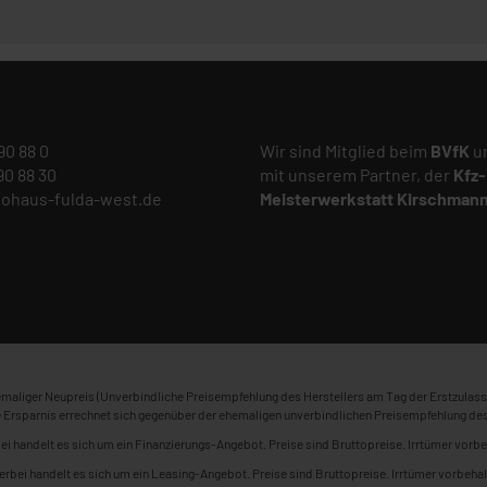
 90 88 0
Wir sind Mitglied beim
BVfK
un
 90 88 30
mit unserem Partner, der
Kfz-
tohaus-fulda-west.de
Meisterwerkstatt
Kirschman
maliger Neupreis (Unverbindliche Preisempfehlung des Herstellers am Tag der Erstzulass
 Ersparnis errechnet sich gegenüber der ehemaligen unverbindlichen Preisempfehlung des
ei handelt es sich um ein Finanzierungs-Angebot. Preise sind Bruttopreise. Irrtümer vorbe
erbei handelt es sich um ein Leasing-Angebot. Preise sind Bruttopreise. Irrtümer vorbehal