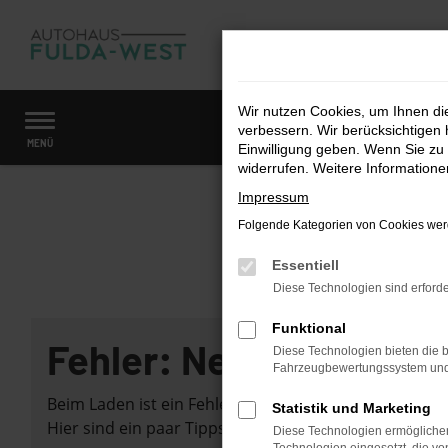
Zum
Hauptinhalt
springen
Wir nutzen Cookies, um Ihnen d
verbessern. Wir berücksichtigen 
Startseite
Fahrzeugangebote
Fahrzeugmarkt
MENÜ
Einwilligung geben. Wenn Sie zu 
widerrufen. Weitere Information
Impressum
Folgende Kategorien von Cookies werd
Essentiell
Diese Technologien sind erforde
Funktional
Fehler: Network Error
Diese Technologien bieten die b
Fahrzeugbewertungssystem und w
Beim Laden ist ein Fehler aufgetreten.
Statistik und Marketing
Hier sind ein paar Tipps, die dir helfen können:
Diese Technologien ermöglichen