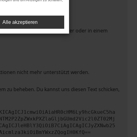
rfolgen und um Anzeigen zu schalten,
Alle akzeptieren
 Seite in einem anderen Browser oder in einem
ktionen nicht mehr unterstützt werden.
lem zu beheben. Du kannst uns diesen Text schicken,
KICAgICJ1cmwiOiAiaHR0cHM6Ly9hcGkueC5ha
NTM2P2ZpZWxkPXZlaGljbGUmd2Vic2l0ZT02Mj
CAgICJleHBlY3QiOiB7CiAgICAgICJyZXNwb25
Aicmlza3kiOiBmYWxzZQogIH0KfQ==