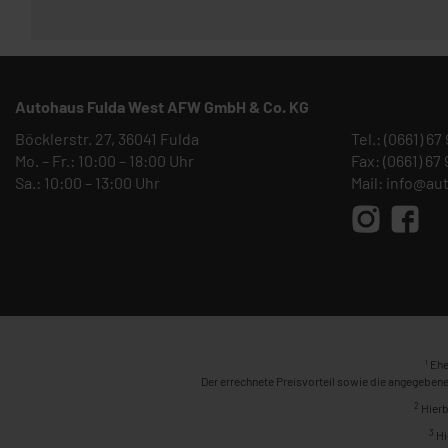
Autohaus Fulda West AFW GmbH & Co. KG
Böcklerstr. 27, 36041 Fulda
Tel.:
(0661) 67
Mo. – Fr.: 10:00 – 18:00 Uhr
Fax: (0661) 67
Sa.: 10:00 – 13:00 Uhr
Mail:
info@au
1
Ehe
Der errechnete Preisvorteil sowie die angegebene
2
Hierb
3
Hi