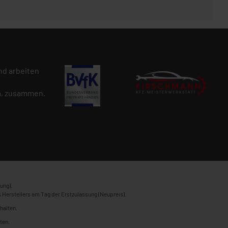
d arbeiten
n
, zusammen.
ung).
 Herstellers am Tag der Erstzulassung (Neupreis).
halten.
ten.