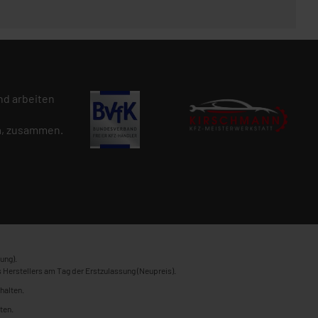
d arbeiten
n
, zusammen.
ung).
 Herstellers am Tag der Erstzulassung (Neupreis).
halten.
ten.