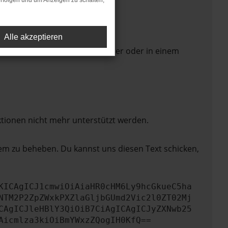
rfolgen und um Anzeigen zu schalten,
Alle akzeptieren
 Seite in einem anderen Browser oder in einem
ktionen nicht mehr unterstützt werden.
lem zu beheben. Du kannst uns diesen Text schicken,
KICAgICJ1cmwiOiAiaHR0cHM6Ly9hcGkueC5ha
NTM2P2ZpZWxkPXZlaGljbGUmd2Vic2l0ZT02Mj
CAgICJleHBlY3QiOiB7CiAgICAgICJyZXNwb25
Aicmlza3kiOiBmYWxzZQogIH0KfQ==