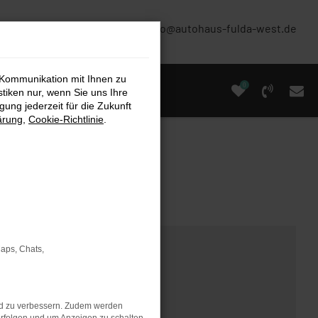
(0661) 67 90 88 0
info@autohaus-fulda-west.de
 Kommunikation mit Ihnen zu
0
stiken nur, wenn Sie uns Ihre
ung jederzeit für die Zukunft
ärung
,
Cookie-Richtlinie
.
Maps, Chats,
nd zu verbessern. Zudem werden