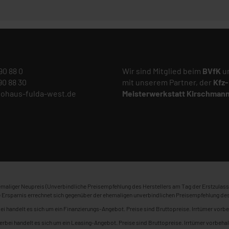
 90 88 0
Wir sind Mitglied beim
BVfK
un
 90 88 30
mit unserem Partner, der
Kfz-
tohaus-fulda-west.de
Meisterwerkstatt
Kirschman
maliger Neupreis (Unverbindliche Preisempfehlung des Herstellers am Tag der Erstzulass
 Ersparnis errechnet sich gegenüber der ehemaligen unverbindlichen Preisempfehlung des
ei handelt es sich um ein Finanzierungs-Angebot. Preise sind Bruttopreise. Irrtümer vorbe
erbei handelt es sich um ein Leasing-Angebot. Preise sind Bruttopreise. Irrtümer vorbehal