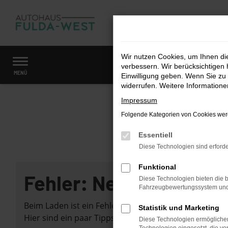
Zum
Hauptinhalt
springen
Wir nutzen Cookies, um Ihnen d
verbessern. Wir berücksichtigen 
Startseite
Fahrzeugangebote
Fahrzeugmarkt
MENÜ
Einwilligung geben. Wenn Sie zu 
widerrufen. Weitere Information
Impressum
Folgende Kategorien von Cookies werd
Essentiell
Diese Technologien sind erforde
Funktional
Fehler: Network Error
Diese Technologien bieten die b
Fahrzeugbewertungssystem und w
Beim Laden ist ein Fehler aufgetreten.
Statistik und Marketing
Hier sind ein paar Tipps, die dir helfen können:
Diese Technologien ermöglichen