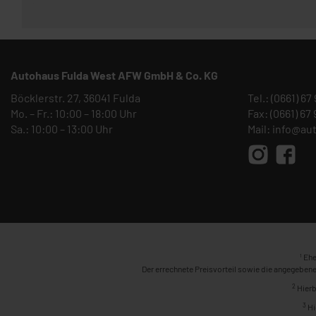
Autohaus Fulda West AFW GmbH & Co. KG
Böcklerstr. 27, 36041 Fulda
Tel.:
(0661) 67
Mo. – Fr.: 10:00 – 18:00 Uhr
Fax: (0661) 67
Sa.: 10:00 – 13:00 Uhr
Mail:
info@au
1
Ehe
Der errechnete Preisvorteil sowie die angegebene
2
Hierb
3
Hi