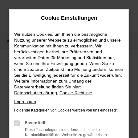
Zum
Hauptinhalt
Cookie Einstellungen
springen
Wir nutzen Cookies, um Ihnen die bestmögliche
Nutzung unserer Webseite zu ermöglichen und unsere
Startseite
Fahrzeugangebote
Fahrzeugmarkt
Kommunikation mit Ihnen zu verbessern. Wir
berücksichtigen hierbei Ihre Präferenzen und
Fahrzeugmarkt
verarbeiten Daten für Marketing und Statistiken nur,
wenn Sie uns Ihre Einwilligung geben. Wenn Sie zu
einem späteren Zeitpunkt Ihre Meinung ändern, können
Sie die Einwilligung jederzeit für die Zukunft widerrufen.
Weitere Informationen zum Umfang der
Datenverarbeitung finden Sie hier:
Fehler: Network Error
Datenschutzerklärung
,
Cookie-Richtlinie
.
Impressum
Beim Laden ist ein Fehler aufgetreten.
Folgende Kategorien von Cookies werden von uns eingesetzt:
Hier sind ein paar Tipps, die dir helfen können:
Essentiell
Überprüfe deine Firewall und deine
Diese Technologien sind erforderlich, um die
Internetverbindung.
Kernfunktionalität der Webseite zu gewährleisten.