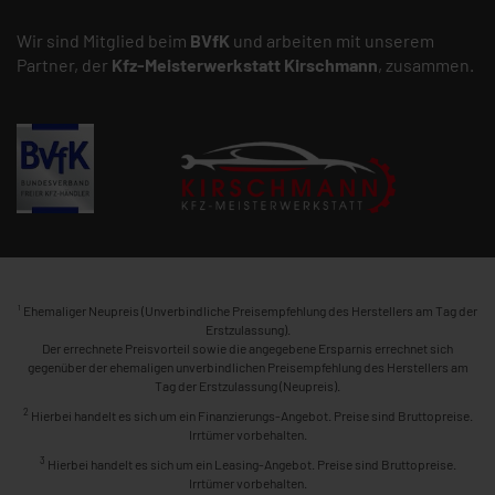
Wir sind Mitglied beim
BVfK
und arbeiten mit unserem
Partner, der
Kfz-Meisterwerkstatt
Kirschmann
, zusammen.
1
Ehemaliger Neupreis (Unverbindliche Preisempfehlung des Herstellers am Tag der
Erstzulassung).
Der errechnete Preisvorteil sowie die angegebene Ersparnis errechnet sich
gegenüber der ehemaligen unverbindlichen Preisempfehlung des Herstellers am
Tag der Erstzulassung (Neupreis).
2
Hierbei handelt es sich um ein Finanzierungs-Angebot. Preise sind Bruttopreise.
Irrtümer vorbehalten.
3
Hierbei handelt es sich um ein Leasing-Angebot. Preise sind Bruttopreise.
Irrtümer vorbehalten.