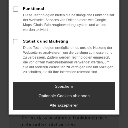
Laden andere Webseiten, zum Beispiel
deine Suchmaschine?
Funktional
Diese Technologien bieten die bestmögliche Funktionalität
Prüfe deine Browsererweiterungen.
der Webseite. Services von Drittanbietern wie Google
Manche Erweiterungen, wie Werbeblocker,
Maps, Chats, Fahrzeugbewertungssystem und weitere
können das Laden bestimmter Seiten
werden aktiviert.
verhindern. Funktioniert die Seite in einem
Statistik und Marketing
anderen Browser oder in einem privaten
Diese Technologien ermöglichen es uns, die Nutzung der
Fenster?
Webseite zu analysieren, um die Leistung zu messen und
zu verbessern. Zudem werden Technologien eingesetzt,
Starte dein Gerät neu.
die von dritten Werbetreibenden verwendet werden, um
Das kann manchmal helfen,
Sie auf anderen Webseiten zu verfolgen und um Anzeigen
zu schalten, die für Ihre Interessen relevant sind.
vorübergehende Probleme zu beheben.
Stelle sicher, dass dein Browser und dein
Speichern
Betriebssystem auf dem neuesten Stand
Optionale Cookies ablehnen
sind.
Veraltete Software birgt nicht nur ein
Alle akzeptieren
Sicherheitsrisiko, sondern kann auch dazu
führen, dass bestimmte Funktionen nicht
mehr unterstützt werden.