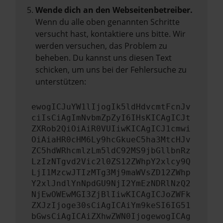
Wende dich an den Webseitenbetreiber.
Wenn du alle oben genannten Schritte
versucht hast, kontaktiere uns bitte. Wir
werden versuchen, das Problem zu
beheben. Du kannst uns diesen Text
schicken, um uns bei der Fehlersuche zu
unterstützen:
ewogICJuYW1lIjogIk5ldHdvcmtFcnJv
ciIsCiAgImNvbmZpZyI6IHsKICAgICJt
ZXRob2QiOiAiR0VUIiwKICAgICJ1cmwi
OiAiaHR0cHM6Ly9hcGkueC5ha3MtcHJv
ZC5hdWRhcmlzLm5ldC92MS9jbGllbnRz
LzIzNTgvd2Vic2l0ZS12ZWhpY2xlcy9Q
LjI1MzcwJTIzMTg3Mj9maWVsZD12ZWhp
Y2xlJndlYnNpdGU9NjI2YmEzNDRlNzQ2
NjEwOWEwMGI3ZjBlIiwKICAgICJoZWFk
ZXJzIjoge30sCiAgICAiYm9keSI6IG51
bGwsCiAgICAiZXhwZWN0IjogewogICAg