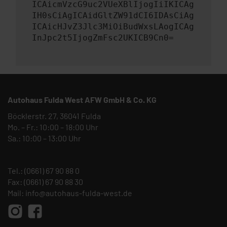
ICAicmVzcG9uc2VUeXBlIjogIiIKICAg
IH0sCiAgICAidGltZW91dCI6IDAsCiAg
ICAicHJvZ3Jlc3MiOiBudWxsLAogICAg
InJpc2t5IjogZmFsc2UKICB9Cn0=
Autohaus Fulda West AFW GmbH & Co. KG
Böcklerstr. 27, 36041 Fulda
Mo. – Fr.: 10:00 – 18:00 Uhr
Sa.: 10:00 – 13:00 Uhr
Tel.:
(0661) 67 90 88 0
Fax: (0661) 67 90 88 30
Mail:
info@autohaus-fulda-west.de