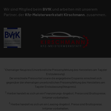
Wir sind Mitglied beim
BVfK
und arbeiten mit unserem
Partner, der
Kfz-Meisterwerkstatt
Kirschmann
, zusammen.
1
Ehemaliger Neupreis (Unverbindliche Preisempfehlung des Herstellers am Tag der
Erstzulassung).
Der errechnete Preisvorteil sowie die angegebene Ersparnis errechnet sich
gegenüber der ehemaligen unverbindlichen Preisempfehlung des Herstellers am
Tag der Erstzulassung (Neupreis).
2
Hierbei handelt es sich um ein Finanzierungs-Angebot. Preise sind Bruttopreise.
Irrtümer vorbehalten.
3
Hierbei handelt es sich um ein Leasing-Angebot. Preise sind Bruttopreise.
Irrtümer vorbehalten.