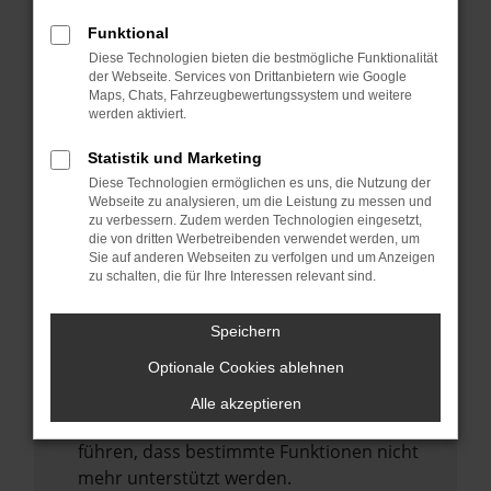
Laden andere Webseiten, zum Beispiel
deine Suchmaschine?
Funktional
Diese Technologien bieten die bestmögliche Funktionalität
Prüfe deine Browsererweiterungen.
der Webseite. Services von Drittanbietern wie Google
Manche Erweiterungen, wie Werbeblocker,
Maps, Chats, Fahrzeugbewertungssystem und weitere
können das Laden bestimmter Seiten
werden aktiviert.
verhindern. Funktioniert die Seite in einem
Statistik und Marketing
anderen Browser oder in einem privaten
Diese Technologien ermöglichen es uns, die Nutzung der
Fenster?
Webseite zu analysieren, um die Leistung zu messen und
zu verbessern. Zudem werden Technologien eingesetzt,
Starte dein Gerät neu.
die von dritten Werbetreibenden verwendet werden, um
Das kann manchmal helfen,
Sie auf anderen Webseiten zu verfolgen und um Anzeigen
zu schalten, die für Ihre Interessen relevant sind.
vorübergehende Probleme zu beheben.
Stelle sicher, dass dein Browser und dein
Speichern
Betriebssystem auf dem neuesten Stand
Optionale Cookies ablehnen
sind.
Veraltete Software birgt nicht nur ein
Alle akzeptieren
Sicherheitsrisiko, sondern kann auch dazu
führen, dass bestimmte Funktionen nicht
mehr unterstützt werden.