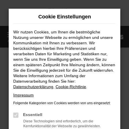
Zum
Hauptinhalt
Cookie Einstellungen
springen
Wir nutzen Cookies, um Ihnen die bestmögliche
0
Nutzung unserer Webseite zu ermöglichen und unsere
Startseite
Fahrzeugangebote
Fahrzeugmarkt
MENÜ
Kommunikation mit Ihnen zu verbessern. Wir
berücksichtigen hierbei Ihre Präferenzen und
Fahrzeugmarkt
verarbeiten Daten für Marketing und Statistiken nur,
wenn Sie uns Ihre Einwilligung geben. Wenn Sie zu
einem späteren Zeitpunkt Ihre Meinung ändern, können
Sie die Einwilligung jederzeit für die Zukunft widerrufen.
Weitere Informationen zum Umfang der
Datenverarbeitung finden Sie hier:
Fehler: Network Error
Datenschutzerklärung
,
Cookie-Richtlinie
.
Impressum
Beim Laden ist ein Fehler aufgetreten.
Folgende Kategorien von Cookies werden von uns eingesetzt:
Hier sind ein paar Tipps, die dir helfen können:
Essentiell
Überprüfe deine Firewall und deine
Diese Technologien sind erforderlich, um die
Internetverbindung.
Kernfunktionalität der Webseite zu gewährleisten.