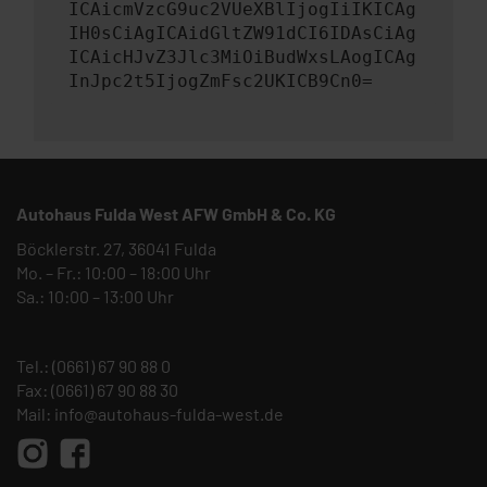
ICAicmVzcG9uc2VUeXBlIjogIiIKICAg
IH0sCiAgICAidGltZW91dCI6IDAsCiAg
ICAicHJvZ3Jlc3MiOiBudWxsLAogICAg
InJpc2t5IjogZmFsc2UKICB9Cn0=
Autohaus Fulda West AFW GmbH & Co. KG
Böcklerstr. 27, 36041 Fulda
Mo. – Fr.: 10:00 – 18:00 Uhr
Sa.: 10:00 – 13:00 Uhr
Tel.:
(0661) 67 90 88 0
Fax: (0661) 67 90 88 30
Mail:
info@autohaus-fulda-west.de