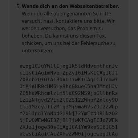
Wende dich an den Webseitenbetreiber.
Wenn du alle oben genannten Schritte
versucht hast, kontaktiere uns bitte. Wir
werden versuchen, das Problem zu
beheben. Du kannst uns diesen Text
schicken, um uns bei der Fehlersuche zu
unterstützen:
ewogICJuYW1lIjogIk5ldHdvcmtFcnJv
ciIsCiAgImNvbmZpZyI6IHsKICAgICJt
ZXRob2QiOiAiR0VUIiwKICAgICJ1cmwi
OiAiaHR0cHM6Ly9hcGkueC5ha3MtcHJv
ZC5hdWRhcmlzLm5ldC92MS9jbGllbnRz
LzIzNTgvd2Vic2l0ZS12ZWhpY2xlcy9Q
LjI1MzcyJTIzMTg3Mj9maWVsZD12ZWhp
Y2xlJndlYnNpdGU9NjI2YmEzNDRlNzQ2
NjEwOWEwMGI3ZjBlIiwKICAgICJoZWFk
ZXJzIjoge30sCiAgICAiYm9keSI6IG51
bGwsCiAgICAiZXhwZWN0IjogewogICAg