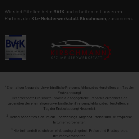
Wir sind Mitglied beim
BVfK
und arbeiten mit unserem
Partner, der
Kfz-Meisterwerkstatt
Kirschmann
, zusammen.
1
Ehemaliger Neupreis (Unverbindliche Preisempfehlung des Herstellers am Tag der
Erstzulassung).
Der errechnete Preisvorteil sowie die angegebene Ersparnis errechnet sich
gegenüber der ehemaligen unverbindlichen Preisempfehlung des Herstellers am
Tag der Erstzulassung (Neupreis).
2
Hierbei handelt es sich um ein Finanzierungs-Angebot. Preise sind Bruttopreise.
Irrtümer vorbehalten.
3
Hierbei handelt es sich um ein Leasing-Angebot. Preise sind Bruttopreise.
Irrtümer vorbehalten.