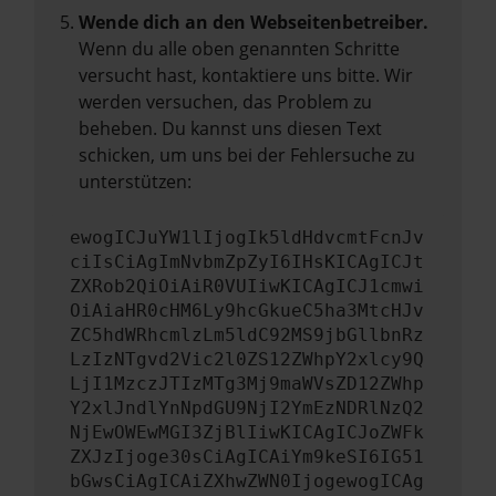
Wende dich an den Webseitenbetreiber.
Wenn du alle oben genannten Schritte
versucht hast, kontaktiere uns bitte. Wir
werden versuchen, das Problem zu
beheben. Du kannst uns diesen Text
schicken, um uns bei der Fehlersuche zu
unterstützen:
ewogICJuYW1lIjogIk5ldHdvcmtFcnJv
ciIsCiAgImNvbmZpZyI6IHsKICAgICJt
ZXRob2QiOiAiR0VUIiwKICAgICJ1cmwi
OiAiaHR0cHM6Ly9hcGkueC5ha3MtcHJv
ZC5hdWRhcmlzLm5ldC92MS9jbGllbnRz
LzIzNTgvd2Vic2l0ZS12ZWhpY2xlcy9Q
LjI1MzczJTIzMTg3Mj9maWVsZD12ZWhp
Y2xlJndlYnNpdGU9NjI2YmEzNDRlNzQ2
NjEwOWEwMGI3ZjBlIiwKICAgICJoZWFk
ZXJzIjoge30sCiAgICAiYm9keSI6IG51
bGwsCiAgICAiZXhwZWN0IjogewogICAg