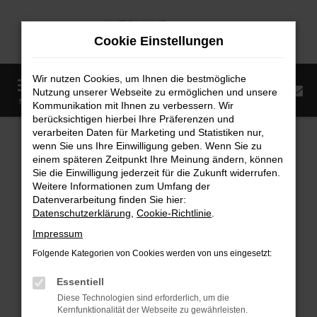
Zum
Hauptinhalt
Cookie Einstellungen
springen
Wir nutzen Cookies, um Ihnen die bestmögliche
0
Nutzung unserer Webseite zu ermöglichen und unsere
Startseite
Fahrzeugangebote
Fahrzeugmarkt
MENÜ
Kommunikation mit Ihnen zu verbessern. Wir
berücksichtigen hierbei Ihre Präferenzen und
Fahrzeugmarkt
verarbeiten Daten für Marketing und Statistiken nur,
wenn Sie uns Ihre Einwilligung geben. Wenn Sie zu
einem späteren Zeitpunkt Ihre Meinung ändern, können
Sie die Einwilligung jederzeit für die Zukunft widerrufen.
Weitere Informationen zum Umfang der
Datenverarbeitung finden Sie hier:
Fehler: Network Error
Datenschutzerklärung
,
Cookie-Richtlinie
.
Impressum
Beim Laden ist ein Fehler aufgetreten.
Folgende Kategorien von Cookies werden von uns eingesetzt:
Hier sind ein paar Tipps, die dir helfen können:
Essentiell
Überprüfe deine Firewall und deine
Diese Technologien sind erforderlich, um die
Internetverbindung.
Kernfunktionalität der Webseite zu gewährleisten.