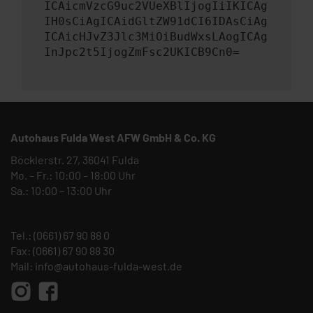
ICAicmVzcG9uc2VUeXBlIjogIiIKICAg
IH0sCiAgICAidGltZW91dCI6IDAsCiAg
ICAicHJvZ3Jlc3MiOiBudWxsLAogICAg
InJpc2t5IjogZmFsc2UKICB9Cn0=
Autohaus Fulda West AFW GmbH & Co. KG
Böcklerstr. 27, 36041 Fulda
Mo. – Fr.: 10:00 – 18:00 Uhr
Sa.: 10:00 – 13:00 Uhr
Tel.:
(0661) 67 90 88 0
Fax: (0661) 67 90 88 30
Mail:
info@autohaus-fulda-west.de