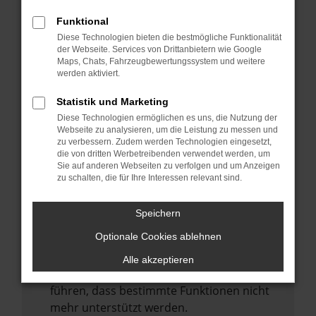
Laden andere Webseiten, zum Beispiel
deine Suchmaschine?
Funktional
Diese Technologien bieten die bestmögliche Funktionalität
Prüfe deine Browsererweiterungen.
der Webseite. Services von Drittanbietern wie Google
Manche Erweiterungen, wie Werbeblocker,
Maps, Chats, Fahrzeugbewertungssystem und weitere
können das Laden bestimmter Seiten
werden aktiviert.
verhindern. Funktioniert die Seite in einem
Statistik und Marketing
anderen Browser oder in einem privaten
Diese Technologien ermöglichen es uns, die Nutzung der
Fenster?
Webseite zu analysieren, um die Leistung zu messen und
zu verbessern. Zudem werden Technologien eingesetzt,
Starte dein Gerät neu.
die von dritten Werbetreibenden verwendet werden, um
Das kann manchmal helfen,
Sie auf anderen Webseiten zu verfolgen und um Anzeigen
zu schalten, die für Ihre Interessen relevant sind.
vorübergehende Probleme zu beheben.
Stelle sicher, dass dein Browser und dein
Speichern
Betriebssystem auf dem neuesten Stand
Optionale Cookies ablehnen
sind.
Veraltete Software birgt nicht nur ein
Alle akzeptieren
Sicherheitsrisiko, sondern kann auch dazu
führen, dass bestimmte Funktionen nicht
mehr unterstützt werden.