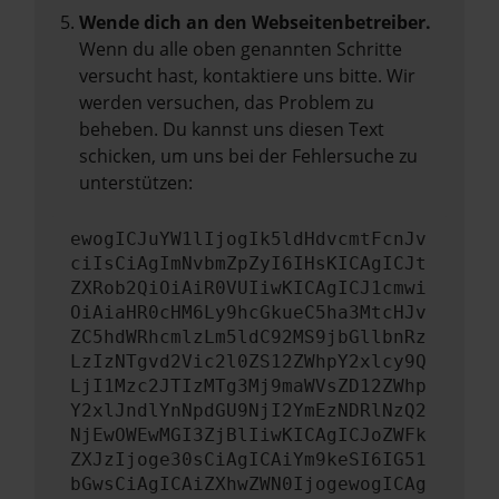
Wende dich an den Webseitenbetreiber.
Wenn du alle oben genannten Schritte
versucht hast, kontaktiere uns bitte. Wir
werden versuchen, das Problem zu
beheben. Du kannst uns diesen Text
schicken, um uns bei der Fehlersuche zu
unterstützen:
ewogICJuYW1lIjogIk5ldHdvcmtFcnJv
ciIsCiAgImNvbmZpZyI6IHsKICAgICJt
ZXRob2QiOiAiR0VUIiwKICAgICJ1cmwi
OiAiaHR0cHM6Ly9hcGkueC5ha3MtcHJv
ZC5hdWRhcmlzLm5ldC92MS9jbGllbnRz
LzIzNTgvd2Vic2l0ZS12ZWhpY2xlcy9Q
LjI1Mzc2JTIzMTg3Mj9maWVsZD12ZWhp
Y2xlJndlYnNpdGU9NjI2YmEzNDRlNzQ2
NjEwOWEwMGI3ZjBlIiwKICAgICJoZWFk
ZXJzIjoge30sCiAgICAiYm9keSI6IG51
bGwsCiAgICAiZXhwZWN0IjogewogICAg