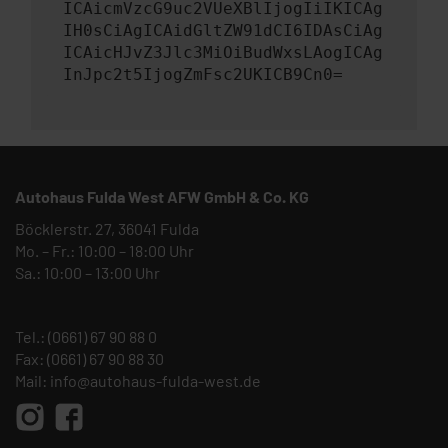
ICAicmVzcG9uc2VUeXBlIjogIiIKICAg
IH0sCiAgICAidGltZW91dCI6IDAsCiAg
ICAicHJvZ3Jlc3MiOiBudWxsLAogICAg
InJpc2t5IjogZmFsc2UKICB9Cn0=
Autohaus Fulda West AFW GmbH & Co. KG
Böcklerstr. 27, 36041 Fulda
Mo. – Fr.: 10:00 – 18:00 Uhr
Sa.: 10:00 – 13:00 Uhr
Tel.:
(0661) 67 90 88 0
Fax: (0661) 67 90 88 30
Mail:
info@autohaus-fulda-west.de