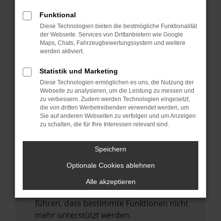
Laden andere Webseiten, zum Beispiel
deine Suchmaschine?
Funktional
Diese Technologien bieten die bestmögliche Funktionalität
Prüfe deine Browsererweiterungen.
der Webseite. Services von Drittanbietern wie Google
Manche Erweiterungen, wie Werbeblocker,
Maps, Chats, Fahrzeugbewertungssystem und weitere
können das Laden bestimmter Seiten
werden aktiviert.
verhindern. Funktioniert die Seite in einem
Statistik und Marketing
anderen Browser oder in einem privaten
Diese Technologien ermöglichen es uns, die Nutzung der
Fenster?
Webseite zu analysieren, um die Leistung zu messen und
zu verbessern. Zudem werden Technologien eingesetzt,
Starte dein Gerät neu.
die von dritten Werbetreibenden verwendet werden, um
Das kann manchmal helfen,
Sie auf anderen Webseiten zu verfolgen und um Anzeigen
zu schalten, die für Ihre Interessen relevant sind.
vorübergehende Probleme zu beheben.
Stelle sicher, dass dein Browser und dein
Speichern
Betriebssystem auf dem neuesten Stand
Optionale Cookies ablehnen
sind.
Veraltete Software birgt nicht nur ein
Alle akzeptieren
Sicherheitsrisiko, sondern kann auch dazu
führen, dass bestimmte Funktionen nicht
mehr unterstützt werden.