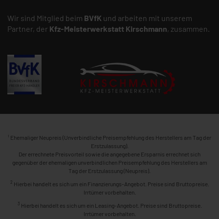
Wir sind Mitglied beim
BVfK
und arbeiten mit unserem
Partner, der
Kfz-Meisterwerkstatt
Kirschmann
, zusammen.
1
Ehemaliger Neupreis (Unverbindliche Preisempfehlung des Herstellers am Tag der
Erstzulassung).
Der errechnete Preisvorteil sowie die angegebene Ersparnis errechnet sich
gegenüber der ehemaligen unverbindlichen Preisempfehlung des Herstellers am
Tag der Erstzulassung (Neupreis).
2
Hierbei handelt es sich um ein Finanzierungs-Angebot. Preise sind Bruttopreise.
Irrtümer vorbehalten.
3
Hierbei handelt es sich um ein Leasing-Angebot. Preise sind Bruttopreise.
Irrtümer vorbehalten.