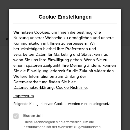
Zum
Hauptinhalt
Cookie Einstellungen
springen
Wir nutzen Cookies, um Ihnen die bestmögliche
Nutzung unserer Webseite zu ermöglichen und unsere
Startseite
Fahrzeugangebote
Fahrzeugmarkt
Kommunikation mit Ihnen zu verbessern. Wir
berücksichtigen hierbei Ihre Präferenzen und
Fahrzeugmarkt
verarbeiten Daten für Marketing und Statistiken nur,
wenn Sie uns Ihre Einwilligung geben. Wenn Sie zu
einem späteren Zeitpunkt Ihre Meinung ändern, können
Sie die Einwilligung jederzeit für die Zukunft widerrufen.
Weitere Informationen zum Umfang der
Datenverarbeitung finden Sie hier:
Fehler: Network Error
Datenschutzerklärung
,
Cookie-Richtlinie
.
Impressum
Beim Laden ist ein Fehler aufgetreten.
Folgende Kategorien von Cookies werden von uns eingesetzt:
Hier sind ein paar Tipps, die dir helfen können:
Essentiell
Überprüfe deine Firewall und deine
Diese Technologien sind erforderlich, um die
Internetverbindung.
Kernfunktionalität der Webseite zu gewährleisten.