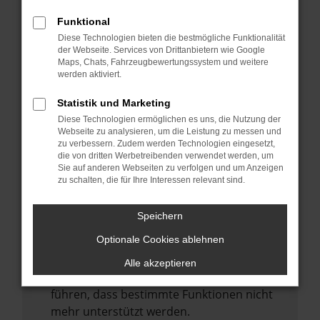
Laden andere Webseiten, zum Beispiel
deine Suchmaschine?
Funktional
Diese Technologien bieten die bestmögliche Funktionalität
Prüfe deine Browsererweiterungen.
der Webseite. Services von Drittanbietern wie Google
Manche Erweiterungen, wie Werbeblocker,
Maps, Chats, Fahrzeugbewertungssystem und weitere
können das Laden bestimmter Seiten
werden aktiviert.
verhindern. Funktioniert die Seite in einem
Statistik und Marketing
anderen Browser oder in einem privaten
Diese Technologien ermöglichen es uns, die Nutzung der
Fenster?
Webseite zu analysieren, um die Leistung zu messen und
zu verbessern. Zudem werden Technologien eingesetzt,
Starte dein Gerät neu.
die von dritten Werbetreibenden verwendet werden, um
Das kann manchmal helfen,
Sie auf anderen Webseiten zu verfolgen und um Anzeigen
zu schalten, die für Ihre Interessen relevant sind.
vorübergehende Probleme zu beheben.
Stelle sicher, dass dein Browser und dein
Speichern
Betriebssystem auf dem neuesten Stand
Optionale Cookies ablehnen
sind.
Veraltete Software birgt nicht nur ein
Alle akzeptieren
Sicherheitsrisiko, sondern kann auch dazu
führen, dass bestimmte Funktionen nicht
mehr unterstützt werden.