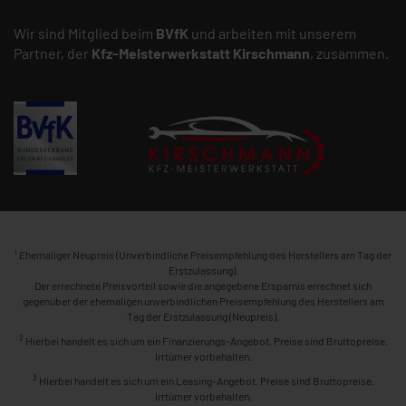
Wir sind Mitglied beim
BVfK
und arbeiten mit unserem
Partner, der
Kfz-Meisterwerkstatt
Kirschmann
, zusammen.
1
Ehemaliger Neupreis (Unverbindliche Preisempfehlung des Herstellers am Tag der
Erstzulassung).
Der errechnete Preisvorteil sowie die angegebene Ersparnis errechnet sich
gegenüber der ehemaligen unverbindlichen Preisempfehlung des Herstellers am
Tag der Erstzulassung (Neupreis).
2
Hierbei handelt es sich um ein Finanzierungs-Angebot. Preise sind Bruttopreise.
Irrtümer vorbehalten.
3
Hierbei handelt es sich um ein Leasing-Angebot. Preise sind Bruttopreise.
Irrtümer vorbehalten.