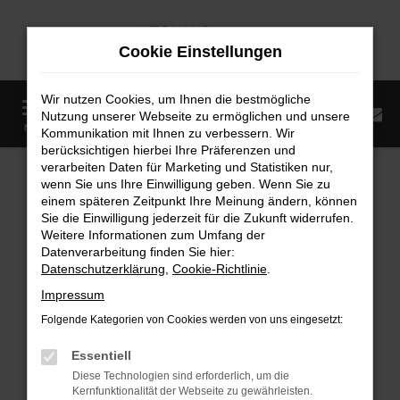
Zum
Hauptinhalt
Cookie Einstellungen
springen
Wir nutzen Cookies, um Ihnen die bestmögliche
0
Nutzung unserer Webseite zu ermöglichen und unsere
Startseite
Fahrzeugangebote
Fahrzeugmarkt
MENÜ
Kommunikation mit Ihnen zu verbessern. Wir
berücksichtigen hierbei Ihre Präferenzen und
Fahrzeugmarkt
verarbeiten Daten für Marketing und Statistiken nur,
wenn Sie uns Ihre Einwilligung geben. Wenn Sie zu
einem späteren Zeitpunkt Ihre Meinung ändern, können
Sie die Einwilligung jederzeit für die Zukunft widerrufen.
Weitere Informationen zum Umfang der
Datenverarbeitung finden Sie hier:
Fehler: Network Error
Datenschutzerklärung
,
Cookie-Richtlinie
.
Impressum
Beim Laden ist ein Fehler aufgetreten.
Folgende Kategorien von Cookies werden von uns eingesetzt:
Hier sind ein paar Tipps, die dir helfen können:
Essentiell
Überprüfe deine Firewall und deine
Diese Technologien sind erforderlich, um die
Internetverbindung.
Kernfunktionalität der Webseite zu gewährleisten.