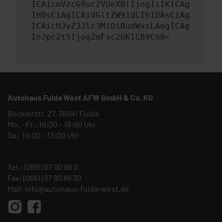
ICAicmVzcG9uc2VUeXBlIjogIiIKICAg
IH0sCiAgICAidGltZW91dCI6IDAsCiAg
ICAicHJvZ3Jlc3MiOiBudWxsLAogICAg
InJpc2t5IjogZmFsc2UKICB9Cn0=
Autohaus Fulda West AFW GmbH & Co. KG
Böcklerstr. 27, 36041 Fulda
Mo. – Fr.: 10:00 – 18:00 Uhr
Sa.: 10:00 – 13:00 Uhr
Tel.:
(0661) 67 90 88 0
Fax: (0661) 67 90 88 30
Mail:
info@autohaus-fulda-west.de