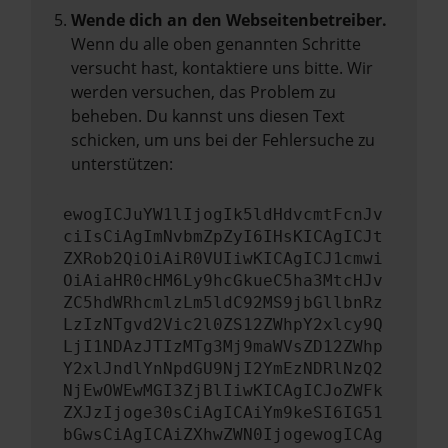
Wende dich an den Webseitenbetreiber.
Wenn du alle oben genannten Schritte
versucht hast, kontaktiere uns bitte. Wir
werden versuchen, das Problem zu
beheben. Du kannst uns diesen Text
schicken, um uns bei der Fehlersuche zu
unterstützen:
ewogICJuYW1lIjogIk5ldHdvcmtFcnJv
ciIsCiAgImNvbmZpZyI6IHsKICAgICJt
ZXRob2QiOiAiR0VUIiwKICAgICJ1cmwi
OiAiaHR0cHM6Ly9hcGkueC5ha3MtcHJv
ZC5hdWRhcmlzLm5ldC92MS9jbGllbnRz
LzIzNTgvd2Vic2l0ZS12ZWhpY2xlcy9Q
LjI1NDAzJTIzMTg3Mj9maWVsZD12ZWhp
Y2xlJndlYnNpdGU9NjI2YmEzNDRlNzQ2
NjEwOWEwMGI3ZjBlIiwKICAgICJoZWFk
ZXJzIjoge30sCiAgICAiYm9keSI6IG51
bGwsCiAgICAiZXhwZWN0IjogewogICAg