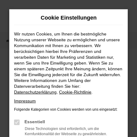
Zum
Hauptinhalt
Cookie Einstellungen
springen
Wir nutzen Cookies, um Ihnen die bestmögliche
Nutzung unserer Webseite zu ermöglichen und unsere
Startseite
Fahrzeugangebote
Fahrzeugmarkt
Kommunikation mit Ihnen zu verbessern. Wir
berücksichtigen hierbei Ihre Präferenzen und
Fahrzeugmarkt
verarbeiten Daten für Marketing und Statistiken nur,
wenn Sie uns Ihre Einwilligung geben. Wenn Sie zu
einem späteren Zeitpunkt Ihre Meinung ändern, können
Sie die Einwilligung jederzeit für die Zukunft widerrufen.
Weitere Informationen zum Umfang der
Datenverarbeitung finden Sie hier:
Fehler: Network Error
Datenschutzerklärung
,
Cookie-Richtlinie
.
Impressum
Beim Laden ist ein Fehler aufgetreten.
Folgende Kategorien von Cookies werden von uns eingesetzt:
Hier sind ein paar Tipps, die dir helfen können:
Essentiell
Überprüfe deine Firewall und deine
Diese Technologien sind erforderlich, um die
Internetverbindung.
Kernfunktionalität der Webseite zu gewährleisten.