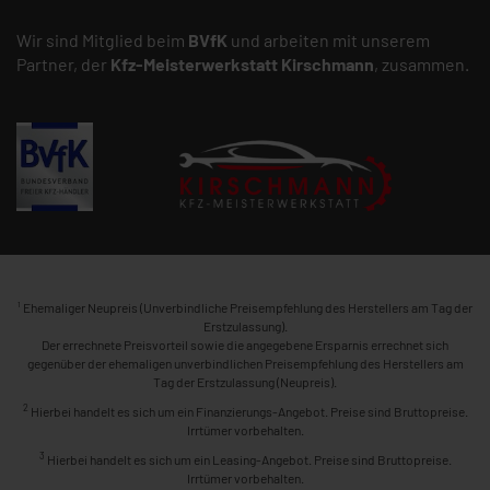
Wir sind Mitglied beim
BVfK
und arbeiten mit unserem
Partner, der
Kfz-Meisterwerkstatt
Kirschmann
, zusammen.
1
Ehemaliger Neupreis (Unverbindliche Preisempfehlung des Herstellers am Tag der
Erstzulassung).
Der errechnete Preisvorteil sowie die angegebene Ersparnis errechnet sich
gegenüber der ehemaligen unverbindlichen Preisempfehlung des Herstellers am
Tag der Erstzulassung (Neupreis).
2
Hierbei handelt es sich um ein Finanzierungs-Angebot. Preise sind Bruttopreise.
Irrtümer vorbehalten.
3
Hierbei handelt es sich um ein Leasing-Angebot. Preise sind Bruttopreise.
Irrtümer vorbehalten.