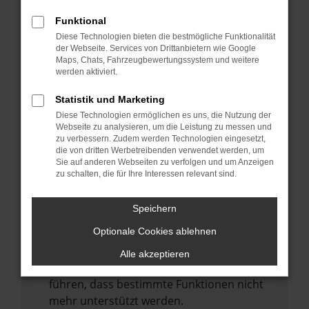
Laden andere Webseiten, zum Beispiel
deine Suchmaschine?
Funktional
Diese Technologien bieten die bestmögliche Funktionalität
Prüfe deine Browsererweiterungen.
der Webseite. Services von Drittanbietern wie Google
Manche Erweiterungen, wie Werbeblocker,
Maps, Chats, Fahrzeugbewertungssystem und weitere
können das Laden bestimmter Seiten
werden aktiviert.
verhindern. Funktioniert die Seite in einem
Statistik und Marketing
anderen Browser oder in einem privaten
Diese Technologien ermöglichen es uns, die Nutzung der
Fenster?
Webseite zu analysieren, um die Leistung zu messen und
zu verbessern. Zudem werden Technologien eingesetzt,
Starte dein Gerät neu.
die von dritten Werbetreibenden verwendet werden, um
Das kann manchmal helfen,
Sie auf anderen Webseiten zu verfolgen und um Anzeigen
zu schalten, die für Ihre Interessen relevant sind.
vorübergehende Probleme zu beheben.
Stelle sicher, dass dein Browser und dein
Speichern
Betriebssystem auf dem neuesten Stand
Optionale Cookies ablehnen
sind.
Veraltete Software birgt nicht nur ein
Alle akzeptieren
Sicherheitsrisiko, sondern kann auch dazu
führen, dass bestimmte Funktionen nicht
mehr unterstützt werden.