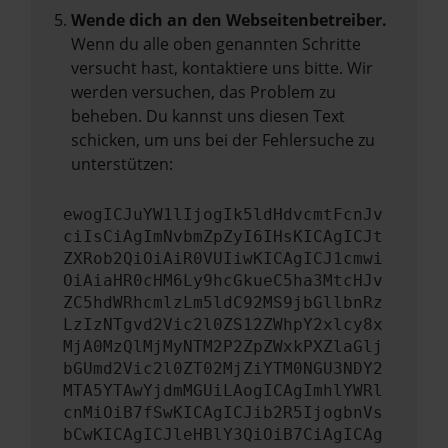
Wende dich an den Webseitenbetreiber.
Wenn du alle oben genannten Schritte
versucht hast, kontaktiere uns bitte. Wir
werden versuchen, das Problem zu
beheben. Du kannst uns diesen Text
schicken, um uns bei der Fehlersuche zu
unterstützen:
ewogICJuYW1lIjogIk5ldHdvcmtFcnJv
ciIsCiAgImNvbmZpZyI6IHsKICAgICJt
ZXRob2QiOiAiR0VUIiwKICAgICJ1cmwi
OiAiaHR0cHM6Ly9hcGkueC5ha3MtcHJv
ZC5hdWRhcmlzLm5ldC92MS9jbGllbnRz
LzIzNTgvd2Vic2l0ZS12ZWhpY2xlcy8x
MjA0MzQlMjMyNTM2P2ZpZWxkPXZlaGlj
bGUmd2Vic2l0ZT02MjZiYTM0NGU3NDY2
MTA5YTAwYjdmMGUiLAogICAgImhlYWRl
cnMiOiB7fSwKICAgICJib2R5IjogbnVs
bCwKICAgICJleHBlY3QiOiB7CiAgICAg