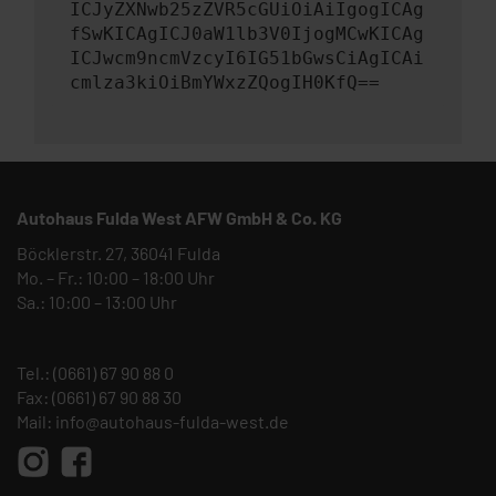
ICJyZXNwb25zZVR5cGUiOiAiIgogICAg
fSwKICAgICJ0aW1lb3V0IjogMCwKICAg
ICJwcm9ncmVzcyI6IG51bGwsCiAgICAi
cmlza3kiOiBmYWxzZQogIH0KfQ==
Autohaus Fulda West AFW GmbH & Co. KG
Böcklerstr. 27, 36041 Fulda
Mo. – Fr.: 10:00 – 18:00 Uhr
Sa.: 10:00 – 13:00 Uhr
Tel.:
(0661) 67 90 88 0
Fax: (0661) 67 90 88 30
Mail:
info@autohaus-fulda-west.de