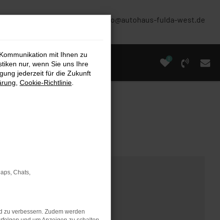
(0661) 67 90 88 0
info@autohaus-fulda-west.de
 Kommunikation mit Ihnen zu
0
stiken nur, wenn Sie uns Ihre
ung jederzeit für die Zukunft
ärung
,
Cookie-Richtlinie
.
Maps, Chats,
nd zu verbessern. Zudem werden