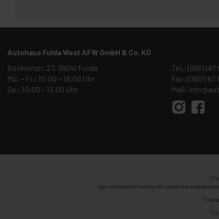
Autohaus Fulda West AFW GmbH & Co. KG
Böcklerstr. 27, 36041 Fulda
Tel.:
(0661) 67
Mo. – Fr.: 10:00 – 18:00 Uhr
Fax: (0661) 67
Sa.: 10:00 – 13:00 Uhr
Mail:
info@au
1
Ehe
Der errechnete Preisvorteil sowie die angegebene
2
Hierb
3
Hi