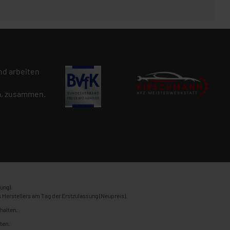
d arbeiten
n
, zusammen.
ung).
 Herstellers am Tag der Erstzulassung (Neupreis).
halten.
ten.