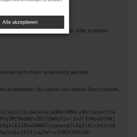
rfolgen und um Anzeigen zu schalten,
Alle akzeptieren
 Seite in einem anderen Browser oder in einem
ktionen nicht mehr unterstützt werden.
lem zu beheben. Du kannst uns diesen Text schicken,
KICAgICJ1cmwiOiAiaHR0cHM6Ly9hcGkueC5ha
MTg3Mj9maWVsZD12ZWhpY2xlJndlYnNpdGU9Nj
iAgICAiZXhwZWN0IjogewogICAgICAicmVzcG9
AgInJpc2t5IjogZmFsc2UKICB9Cn0=