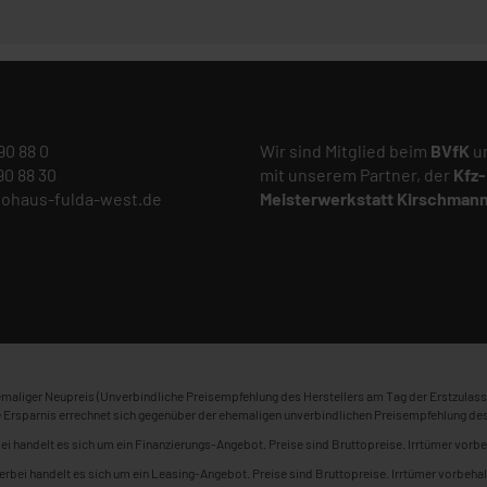
 90 88 0
Wir sind Mitglied beim
BVfK
un
 90 88 30
mit unserem Partner, der
Kfz-
tohaus-fulda-west.de
Meisterwerkstatt
Kirschman
maliger Neupreis (Unverbindliche Preisempfehlung des Herstellers am Tag der Erstzulass
 Ersparnis errechnet sich gegenüber der ehemaligen unverbindlichen Preisempfehlung des
ei handelt es sich um ein Finanzierungs-Angebot. Preise sind Bruttopreise. Irrtümer vorbe
erbei handelt es sich um ein Leasing-Angebot. Preise sind Bruttopreise. Irrtümer vorbehal