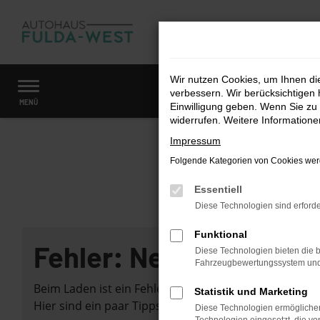
Zum
Hauptinhalt
springen
Wir nutzen Cookies, um Ihnen d
verbessern. Wir berücksichtigen 
Startseite
Fahrzeugangebote
Fahrzeugmarkt
MENÜ
Einwilligung geben. Wenn Sie zu 
widerrufen. Weitere Information
Impressum
Folgende Kategorien von Cookies werd
Essentiell
Diese Technologien sind erforde
Funktional
Fehler: Network Error
Diese Technologien bieten die b
Fahrzeugbewertungssystem und w
Beim Laden ist ein Fehler aufgetreten.
Statistik und Marketing
Hier sind ein paar Tipps, die dir helfen können:
Diese Technologien ermöglichen