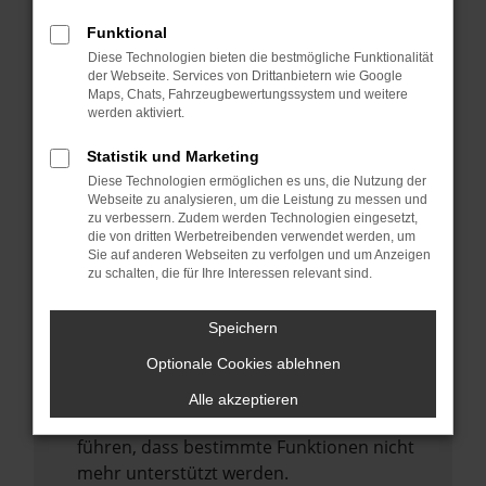
Laden andere Webseiten, zum Beispiel
deine Suchmaschine?
Funktional
Diese Technologien bieten die bestmögliche Funktionalität
Prüfe deine Browsererweiterungen.
der Webseite. Services von Drittanbietern wie Google
Manche Erweiterungen, wie Werbeblocker,
Maps, Chats, Fahrzeugbewertungssystem und weitere
können das Laden bestimmter Seiten
werden aktiviert.
verhindern. Funktioniert die Seite in einem
Statistik und Marketing
anderen Browser oder in einem privaten
Diese Technologien ermöglichen es uns, die Nutzung der
Fenster?
Webseite zu analysieren, um die Leistung zu messen und
zu verbessern. Zudem werden Technologien eingesetzt,
Starte dein Gerät neu.
die von dritten Werbetreibenden verwendet werden, um
Das kann manchmal helfen,
Sie auf anderen Webseiten zu verfolgen und um Anzeigen
zu schalten, die für Ihre Interessen relevant sind.
vorübergehende Probleme zu beheben.
Stelle sicher, dass dein Browser und dein
Speichern
Betriebssystem auf dem neuesten Stand
Optionale Cookies ablehnen
sind.
Veraltete Software birgt nicht nur ein
Alle akzeptieren
Sicherheitsrisiko, sondern kann auch dazu
führen, dass bestimmte Funktionen nicht
mehr unterstützt werden.