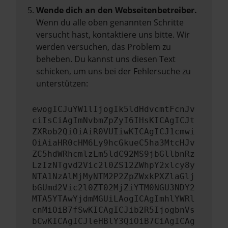
Wende dich an den Webseitenbetreiber.
Wenn du alle oben genannten Schritte
versucht hast, kontaktiere uns bitte. Wir
werden versuchen, das Problem zu
beheben. Du kannst uns diesen Text
schicken, um uns bei der Fehlersuche zu
unterstützen:
ewogICJuYW1lIjogIk5ldHdvcmtFcnJv
ciIsCiAgImNvbmZpZyI6IHsKICAgICJt
ZXRob2QiOiAiR0VUIiwKICAgICJ1cmwi
OiAiaHR0cHM6Ly9hcGkueC5ha3MtcHJv
ZC5hdWRhcmlzLm5ldC92MS9jbGllbnRz
LzIzNTgvd2Vic2l0ZS12ZWhpY2xlcy8y
NTA1NzAlMjMyNTM2P2ZpZWxkPXZlaGlj
bGUmd2Vic2l0ZT02MjZiYTM0NGU3NDY2
MTA5YTAwYjdmMGUiLAogICAgImhlYWRl
cnMiOiB7fSwKICAgICJib2R5IjogbnVs
bCwKICAgICJleHBlY3QiOiB7CiAgICAg