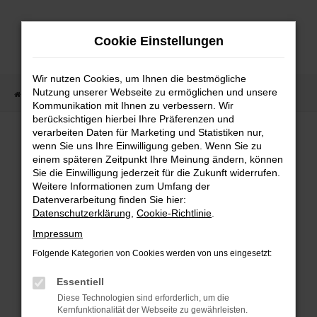
Zum
Hauptinhalt
Cookie Einstellungen
springen
Wir nutzen Cookies, um Ihnen die bestmögliche
Nutzung unserer Webseite zu ermöglichen und unsere
Startseite
Fahrzeugangebote
Fahrzeugmarkt
Kommunikation mit Ihnen zu verbessern. Wir
berücksichtigen hierbei Ihre Präferenzen und
Fahrzeugmarkt
verarbeiten Daten für Marketing und Statistiken nur,
wenn Sie uns Ihre Einwilligung geben. Wenn Sie zu
einem späteren Zeitpunkt Ihre Meinung ändern, können
Sie die Einwilligung jederzeit für die Zukunft widerrufen.
Weitere Informationen zum Umfang der
Datenverarbeitung finden Sie hier:
Fehler: Network Error
Datenschutzerklärung
,
Cookie-Richtlinie
.
Impressum
Beim Laden ist ein Fehler aufgetreten.
Folgende Kategorien von Cookies werden von uns eingesetzt:
Hier sind ein paar Tipps, die dir helfen können:
Essentiell
Überprüfe deine Firewall und deine
Diese Technologien sind erforderlich, um die
Internetverbindung.
Kernfunktionalität der Webseite zu gewährleisten.