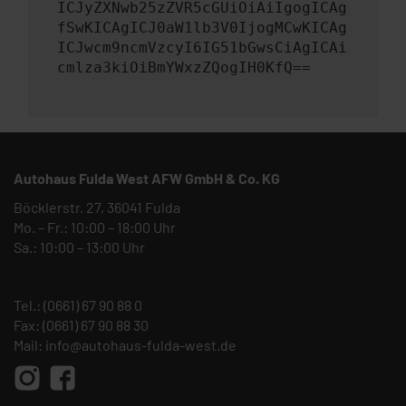
ICJyZXNwb25zZVR5cGUiOiAiIgogICAg
fSwKICAgICJ0aW1lb3V0IjogMCwKICAg
ICJwcm9ncmVzcyI6IG51bGwsCiAgICAi
cmlza3kiOiBmYWxzZQogIH0KfQ==
Autohaus Fulda West AFW GmbH & Co. KG
Böcklerstr. 27, 36041 Fulda
Mo. – Fr.: 10:00 – 18:00 Uhr
Sa.: 10:00 – 13:00 Uhr
Tel.:
(0661) 67 90 88 0
Fax: (0661) 67 90 88 30
Mail:
info@autohaus-fulda-west.de