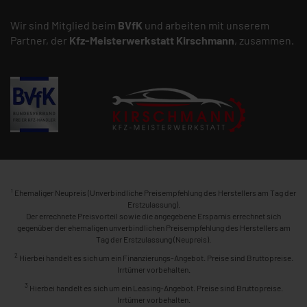
Wir sind Mitglied beim
BVfK
und arbeiten mit unserem
Partner, der
Kfz-Meisterwerkstatt
Kirschmann
, zusammen.
1
Ehemaliger Neupreis (Unverbindliche Preisempfehlung des Herstellers am Tag der
Erstzulassung).
Der errechnete Preisvorteil sowie die angegebene Ersparnis errechnet sich
gegenüber der ehemaligen unverbindlichen Preisempfehlung des Herstellers am
Tag der Erstzulassung (Neupreis).
2
Hierbei handelt es sich um ein Finanzierungs-Angebot. Preise sind Bruttopreise.
Irrtümer vorbehalten.
3
Hierbei handelt es sich um ein Leasing-Angebot. Preise sind Bruttopreise.
Irrtümer vorbehalten.