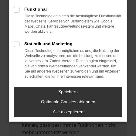
Laden andere Webseiten, zum Beispiel
deine Suchmaschine?
Funktional
Diese Technologien bieten die bestmögliche Funktionalität
Prüfe deine Browsererweiterungen.
der Webseite. Services von Drittanbietern wie Google
Manche Erweiterungen, wie Werbeblocker,
Maps, Chats, Fahrzeugbewertungssystem und weitere
können das Laden bestimmter Seiten
werden aktiviert.
verhindern. Funktioniert die Seite in einem
Statistik und Marketing
anderen Browser oder in einem privaten
Diese Technologien ermöglichen es uns, die Nutzung der
Fenster?
Webseite zu analysieren, um die Leistung zu messen und
zu verbessern. Zudem werden Technologien eingesetzt,
Starte dein Gerät neu.
die von dritten Werbetreibenden verwendet werden, um
Das kann manchmal helfen,
Sie auf anderen Webseiten zu verfolgen und um Anzeigen
zu schalten, die für Ihre Interessen relevant sind.
vorübergehende Probleme zu beheben.
Stelle sicher, dass dein Browser und dein
Speichern
Betriebssystem auf dem neuesten Stand
Optionale Cookies ablehnen
sind.
Veraltete Software birgt nicht nur ein
Alle akzeptieren
Sicherheitsrisiko, sondern kann auch dazu
führen, dass bestimmte Funktionen nicht
mehr unterstützt werden.