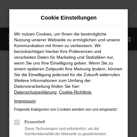
Zum
Hauptinhalt
Cookie Einstellungen
springen
Wir nutzen Cookies, um Ihnen die bestmögliche
0
Nutzung unserer Webseite zu ermöglichen und unsere
Startseite
Fahrzeugangebote
Fahrzeugmarkt
MENÜ
Kommunikation mit Ihnen zu verbessern. Wir
berücksichtigen hierbei Ihre Präferenzen und
Fahrzeugmarkt
verarbeiten Daten für Marketing und Statistiken nur,
wenn Sie uns Ihre Einwilligung geben. Wenn Sie zu
einem späteren Zeitpunkt Ihre Meinung ändern, können
Sie die Einwilligung jederzeit für die Zukunft widerrufen.
Weitere Informationen zum Umfang der
Datenverarbeitung finden Sie hier:
Fehler: Network Error
Datenschutzerklärung
,
Cookie-Richtlinie
.
Impressum
Beim Laden ist ein Fehler aufgetreten.
Folgende Kategorien von Cookies werden von uns eingesetzt:
Hier sind ein paar Tipps, die dir helfen können:
Essentiell
Überprüfe deine Firewall und deine
Diese Technologien sind erforderlich, um die
Internetverbindung.
Kernfunktionalität der Webseite zu gewährleisten.