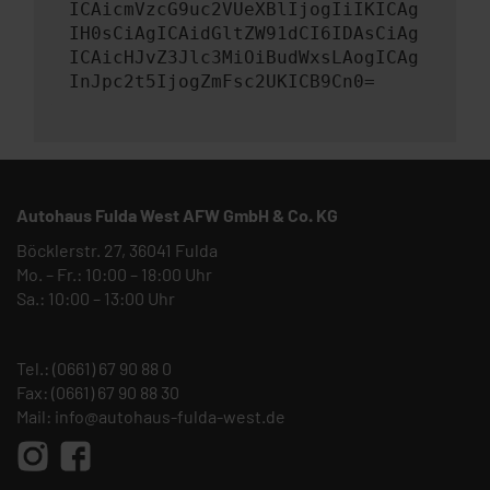
ICAicmVzcG9uc2VUeXBlIjogIiIKICAg
IH0sCiAgICAidGltZW91dCI6IDAsCiAg
ICAicHJvZ3Jlc3MiOiBudWxsLAogICAg
InJpc2t5IjogZmFsc2UKICB9Cn0=
Autohaus Fulda West AFW GmbH & Co. KG
Böcklerstr. 27, 36041 Fulda
Mo. – Fr.: 10:00 – 18:00 Uhr
Sa.: 10:00 – 13:00 Uhr
Tel.:
(0661) 67 90 88 0
Fax: (0661) 67 90 88 30
Mail:
info@autohaus-fulda-west.de