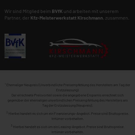
Wir sind Mitglied beim
BVfK
und arbeiten mit unserem
Partner, der
Kfz-Meisterwerkstatt
Kirschmann
, zusammen.
1
Ehemaliger Neupreis (Unverbindliche Preisempfehlung des Herstellers am Tag der
Erstzulassung).
Der errechnete Preisvorteil sowie die angegebene Ersparnis errechnet sich
gegenüber der ehemaligen unverbindlichen Preisempfehlung des Herstellers am
Tag der Erstzulassung (Neupreis).
2
Hierbei handelt es sich um ein Finanzierungs-Angebot. Preise sind Bruttopreise.
Irrtümer vorbehalten.
3
Hierbei handelt es sich um ein Leasing-Angebot. Preise sind Bruttopreise.
Irrtümer vorbehalten.