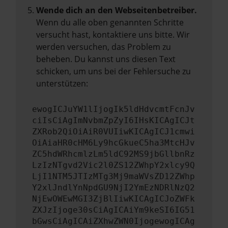
Wende dich an den Webseitenbetreiber.
Wenn du alle oben genannten Schritte
versucht hast, kontaktiere uns bitte. Wir
werden versuchen, das Problem zu
beheben. Du kannst uns diesen Text
schicken, um uns bei der Fehlersuche zu
unterstützen:
ewogICJuYW1lIjogIk5ldHdvcmtFcnJv
ciIsCiAgImNvbmZpZyI6IHsKICAgICJt
ZXRob2QiOiAiR0VUIiwKICAgICJ1cmwi
OiAiaHR0cHM6Ly9hcGkueC5ha3MtcHJv
ZC5hdWRhcmlzLm5ldC92MS9jbGllbnRz
LzIzNTgvd2Vic2l0ZS12ZWhpY2xlcy9Q
LjI1NTM5JTIzMTg3Mj9maWVsZD12ZWhp
Y2xlJndlYnNpdGU9NjI2YmEzNDRlNzQ2
NjEwOWEwMGI3ZjBlIiwKICAgICJoZWFk
ZXJzIjoge30sCiAgICAiYm9keSI6IG51
bGwsCiAgICAiZXhwZWN0IjogewogICAg