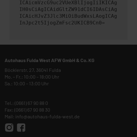
ICAicmVzcG9uc2VUeXBlIjogIiIKICAg
IH0sCiAgICAidGltZW91dCI6IDAsCiAg
ICAicHJvZ3Jlc3MiOiBudWxsLAogICAg
InJpc2t5IjogZmFsc2UKICB9Cn0=
Autohaus Fulda West AFW GmbH & Co. KG
Böcklerstr. 27, 36041 Fulda
Mo. – Fr.: 10:00 – 18:00 Uhr
Sa.: 10:00 – 13:00 Uhr
Tel.:
(0661) 67 90 88 0
Fax: (0661) 67 90 88 30
Mail:
info@autohaus-fulda-west.de