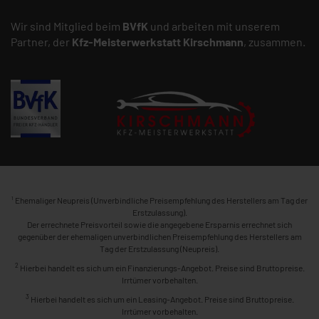
Wir sind Mitglied beim
BVfK
und arbeiten mit unserem
Partner, der
Kfz-Meisterwerkstatt
Kirschmann
, zusammen.
1
Ehemaliger Neupreis (Unverbindliche Preisempfehlung des Herstellers am Tag der
Erstzulassung).
Der errechnete Preisvorteil sowie die angegebene Ersparnis errechnet sich
gegenüber der ehemaligen unverbindlichen Preisempfehlung des Herstellers am
Tag der Erstzulassung (Neupreis).
2
Hierbei handelt es sich um ein Finanzierungs-Angebot. Preise sind Bruttopreise.
Irrtümer vorbehalten.
3
Hierbei handelt es sich um ein Leasing-Angebot. Preise sind Bruttopreise.
Irrtümer vorbehalten.