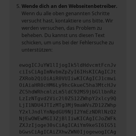
Wende dich an den Webseitenbetreiber.
Wenn du alle oben genannten Schritte
versucht hast, kontaktiere uns bitte. Wir
werden versuchen, das Problem zu
beheben. Du kannst uns diesen Text
schicken, um uns bei der Fehlersuche zu
unterstützen:
ewogICJuYW1lIjogIk5ldHdvcmtFcnJv
ciIsCiAgImNvbmZpZyI6IHsKICAgICJt
ZXRob2QiOiAiR0VUIiwKICAgICJ1cmwi
OiAiaHR0cHM6Ly9hcGkueC5ha3MtcHJv
ZC5hdWRhcmlzLm5ldC92MS9jbGllbnRz
LzIzNTgvd2Vic2l0ZS12ZWhpY2xlcy9Q
LjI1NDU4JTIzMTg3Mj9maWVsZD12ZWhp
Y2xlJndlYnNpdGU9NjI2YmEzNDRlNzQ2
NjEwOWEwMGI3ZjBlIiwKICAgICJoZWFk
ZXJzIjoge30sCiAgICAiYm9keSI6IG51
bGwsCiAgICAiZXhwZWN0IjogewogICAg