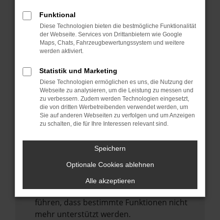
Laden andere Webseiten, zum Beispiel
deine Suchmaschine?
Funktional
Diese Technologien bieten die bestmögliche Funktionalität
Prüfe deine Browsererweiterungen.
der Webseite. Services von Drittanbietern wie Google
Manche Erweiterungen, wie Werbeblocker,
Maps, Chats, Fahrzeugbewertungssystem und weitere
können das Laden bestimmter Seiten
werden aktiviert.
verhindern. Funktioniert die Seite in einem
Statistik und Marketing
anderen Browser oder in einem privaten
Diese Technologien ermöglichen es uns, die Nutzung der
Fenster?
Webseite zu analysieren, um die Leistung zu messen und
zu verbessern. Zudem werden Technologien eingesetzt,
Starte dein Gerät neu.
die von dritten Werbetreibenden verwendet werden, um
Das kann manchmal helfen,
Sie auf anderen Webseiten zu verfolgen und um Anzeigen
zu schalten, die für Ihre Interessen relevant sind.
vorübergehende Probleme zu beheben.
Stelle sicher, dass dein Browser und dein
Speichern
Betriebssystem auf dem neuesten Stand
Optionale Cookies ablehnen
sind.
Veraltete Software birgt nicht nur ein
Alle akzeptieren
Sicherheitsrisiko, sondern kann auch dazu
führen, dass bestimmte Funktionen nicht
mehr unterstützt werden.