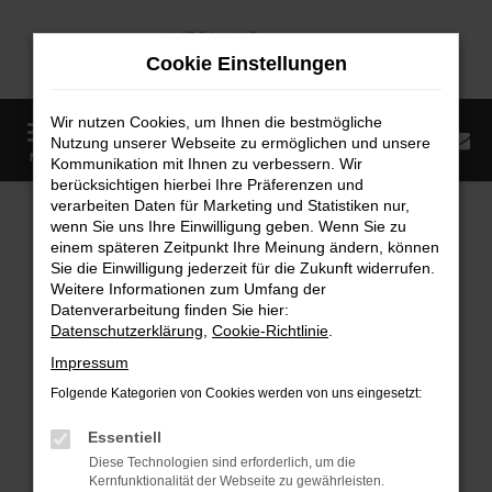
Zum
Hauptinhalt
Cookie Einstellungen
springen
Wir nutzen Cookies, um Ihnen die bestmögliche
0
Nutzung unserer Webseite zu ermöglichen und unsere
Startseite
Fahrzeugangebote
Fahrzeugmarkt
MENÜ
Kommunikation mit Ihnen zu verbessern. Wir
berücksichtigen hierbei Ihre Präferenzen und
Fahrzeugmarkt
verarbeiten Daten für Marketing und Statistiken nur,
wenn Sie uns Ihre Einwilligung geben. Wenn Sie zu
einem späteren Zeitpunkt Ihre Meinung ändern, können
Sie die Einwilligung jederzeit für die Zukunft widerrufen.
Weitere Informationen zum Umfang der
Datenverarbeitung finden Sie hier:
Fehler: Network Error
Datenschutzerklärung
,
Cookie-Richtlinie
.
Impressum
Beim Laden ist ein Fehler aufgetreten.
Folgende Kategorien von Cookies werden von uns eingesetzt:
Hier sind ein paar Tipps, die dir helfen können:
Essentiell
Überprüfe deine Firewall und deine
Diese Technologien sind erforderlich, um die
Internetverbindung.
Kernfunktionalität der Webseite zu gewährleisten.