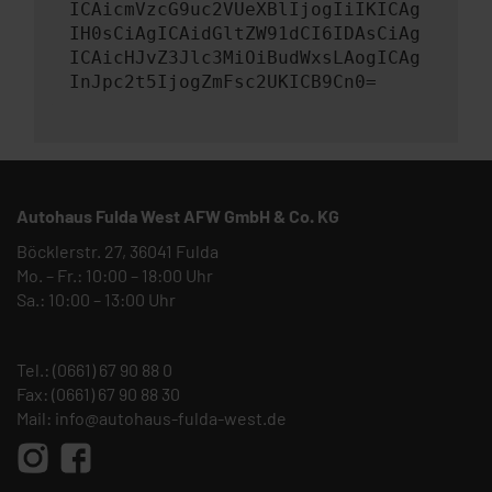
ICAicmVzcG9uc2VUeXBlIjogIiIKICAg
IH0sCiAgICAidGltZW91dCI6IDAsCiAg
ICAicHJvZ3Jlc3MiOiBudWxsLAogICAg
InJpc2t5IjogZmFsc2UKICB9Cn0=
Autohaus Fulda West AFW GmbH & Co. KG
Böcklerstr. 27, 36041 Fulda
Mo. – Fr.: 10:00 – 18:00 Uhr
Sa.: 10:00 – 13:00 Uhr
Tel.:
(0661) 67 90 88 0
Fax: (0661) 67 90 88 30
Mail:
info@autohaus-fulda-west.de