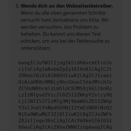
Wende dich an den Webseitenbetreiber.
Wenn du alle oben genannten Schritte
versucht hast, kontaktiere uns bitte. Wir
werden versuchen, das Problem zu
beheben. Du kannst uns diesen Text
schicken, um uns bei der Fehlersuche zu
unterstützen:
ewogICJuYW1lIjogIk5ldHdvcmtFcnJv
ciIsCiAgImNvbmZpZyI6IHsKICAgICJt
ZXRob2QiOiAiR0VUIiwKICAgICJ1cmwi
OiAiaHR0cHM6Ly9hcGkueC5ha3MtcHJv
ZC5hdWRhcmlzLm5ldC92MS9jbGllbnRz
LzIzNTgvd2Vic2l0ZS12ZWhpY2xlcy9Q
LjI1NTI5JTIzMTg3Mj9maWVsZD12ZWhp
Y2xlJndlYnNpdGU9NjI2YmEzNDRlNzQ2
NjEwOWEwMGI3ZjBlIiwKICAgICJoZWFk
ZXJzIjoge30sCiAgICAiYm9keSI6IG51
bGwsCiAgICAiZXhwZWN0IjogewogICAg