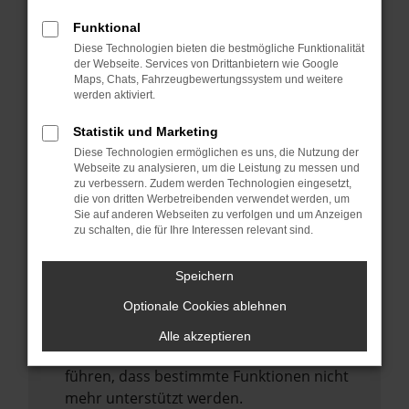
Laden andere Webseiten, zum Beispiel
deine Suchmaschine?
Funktional
Diese Technologien bieten die bestmögliche Funktionalität
Prüfe deine Browsererweiterungen.
der Webseite. Services von Drittanbietern wie Google
Manche Erweiterungen, wie Werbeblocker,
Maps, Chats, Fahrzeugbewertungssystem und weitere
können das Laden bestimmter Seiten
werden aktiviert.
verhindern. Funktioniert die Seite in einem
Statistik und Marketing
anderen Browser oder in einem privaten
Diese Technologien ermöglichen es uns, die Nutzung der
Fenster?
Webseite zu analysieren, um die Leistung zu messen und
zu verbessern. Zudem werden Technologien eingesetzt,
Starte dein Gerät neu.
die von dritten Werbetreibenden verwendet werden, um
Das kann manchmal helfen,
Sie auf anderen Webseiten zu verfolgen und um Anzeigen
zu schalten, die für Ihre Interessen relevant sind.
vorübergehende Probleme zu beheben.
Stelle sicher, dass dein Browser und dein
Speichern
Betriebssystem auf dem neuesten Stand
Optionale Cookies ablehnen
sind.
Veraltete Software birgt nicht nur ein
Alle akzeptieren
Sicherheitsrisiko, sondern kann auch dazu
führen, dass bestimmte Funktionen nicht
mehr unterstützt werden.