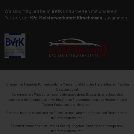
Wir sind Mitglied beim
BVfK
und arbeiten mit unserem
Partner, der
Kfz-Meisterwerkstatt
Kirschmann
, zusammen.
1
Ehemaliger Neupreis (Unverbindliche Preisempfehlung des Herstellers am Tag der
Erstzulassung).
Der errechnete Preisvorteil sowie die angegebene Ersparnis errechnet sich
gegenüber der ehemaligen unverbindlichen Preisempfehlung des Herstellers am
Tag der Erstzulassung (Neupreis).
2
Hierbei handelt es sich um ein Finanzierungs-Angebot. Preise sind Bruttopreise.
Irrtümer vorbehalten.
3
Hierbei handelt es sich um ein Leasing-Angebot. Preise sind Bruttopreise.
Irrtümer vorbehalten.