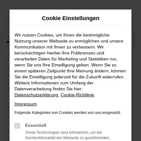
Zum
Hauptinhalt
Cookie Einstellungen
springen
Wir nutzen Cookies, um Ihnen die bestmögliche
Nutzung unserer Webseite zu ermöglichen und unsere
Startseite
Fahrzeugangebote
Fahrzeugmarkt
Kommunikation mit Ihnen zu verbessern. Wir
berücksichtigen hierbei Ihre Präferenzen und
Fahrzeugmarkt
verarbeiten Daten für Marketing und Statistiken nur,
wenn Sie uns Ihre Einwilligung geben. Wenn Sie zu
einem späteren Zeitpunkt Ihre Meinung ändern, können
Sie die Einwilligung jederzeit für die Zukunft widerrufen.
Weitere Informationen zum Umfang der
Datenverarbeitung finden Sie hier:
Fehler: Network Error
Datenschutzerklärung
,
Cookie-Richtlinie
.
Impressum
Beim Laden ist ein Fehler aufgetreten.
Folgende Kategorien von Cookies werden von uns eingesetzt:
Hier sind ein paar Tipps, die dir helfen können:
Essentiell
Überprüfe deine Firewall und deine
Diese Technologien sind erforderlich, um die
Internetverbindung.
Kernfunktionalität der Webseite zu gewährleisten.