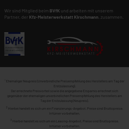
Wir sind Mitglied beim
BVfK
und arbeiten mit unserem
Partner, der
Kfz-Meisterwerkstatt
Kirschmann
, zusammen.
1
Ehemaliger Neupreis (Unverbindliche Preisempfehlung des Herstellers am Tag der
Erstzulassung).
Der errechnete Preisvorteil sowie die angegebene Ersparnis errechnet sich
gegenüber der ehemaligen unverbindlichen Preisempfehlung des Herstellers am
Tag der Erstzulassung (Neupreis).
2
Hierbei handelt es sich um ein Finanzierungs-Angebot. Preise sind Bruttopreise.
Irrtümer vorbehalten.
3
Hierbei handelt es sich um ein Leasing-Angebot. Preise sind Bruttopreise.
Irrtümer vorbehalten.