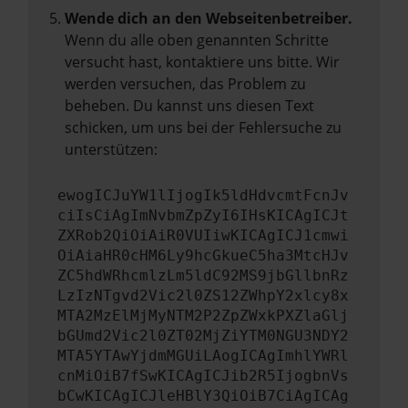
Wende dich an den Webseitenbetreiber.
Wenn du alle oben genannten Schritte
versucht hast, kontaktiere uns bitte. Wir
werden versuchen, das Problem zu
beheben. Du kannst uns diesen Text
schicken, um uns bei der Fehlersuche zu
unterstützen:
ewogICJuYW1lIjogIk5ldHdvcmtFcnJv
ciIsCiAgImNvbmZpZyI6IHsKICAgICJt
ZXRob2QiOiAiR0VUIiwKICAgICJ1cmwi
OiAiaHR0cHM6Ly9hcGkueC5ha3MtcHJv
ZC5hdWRhcmlzLm5ldC92MS9jbGllbnRz
LzIzNTgvd2Vic2l0ZS12ZWhpY2xlcy8x
MTA2MzElMjMyNTM2P2ZpZWxkPXZlaGlj
bGUmd2Vic2l0ZT02MjZiYTM0NGU3NDY2
MTA5YTAwYjdmMGUiLAogICAgImhlYWRl
cnMiOiB7fSwKICAgICJib2R5IjogbnVs
bCwKICAgICJleHBlY3QiOiB7CiAgICAg