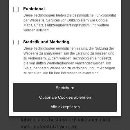
Laden andere Webseiten, zum Beispiel
deine Suchmaschine?
Funktional
Diese Technologien bieten die bestmögliche Funktionalität
Prüfe deine Browsererweiterungen.
der Webseite. Services von Drittanbietern wie Google
Manche Erweiterungen, wie Werbeblocker,
Maps, Chats, Fahrzeugbewertungssystem und weitere
können das Laden bestimmter Seiten
werden aktiviert.
verhindern. Funktioniert die Seite in einem
Statistik und Marketing
anderen Browser oder in einem privaten
Diese Technologien ermöglichen es uns, die Nutzung der
Fenster?
Webseite zu analysieren, um die Leistung zu messen und
zu verbessern. Zudem werden Technologien eingesetzt,
Starte dein Gerät neu.
die von dritten Werbetreibenden verwendet werden, um
Das kann manchmal helfen,
Sie auf anderen Webseiten zu verfolgen und um Anzeigen
zu schalten, die für Ihre Interessen relevant sind.
vorübergehende Probleme zu beheben.
Stelle sicher, dass dein Browser und dein
Speichern
Betriebssystem auf dem neuesten Stand
Optionale Cookies ablehnen
sind.
Veraltete Software birgt nicht nur ein
Alle akzeptieren
Sicherheitsrisiko, sondern kann auch dazu
führen, dass bestimmte Funktionen nicht
mehr unterstützt werden.