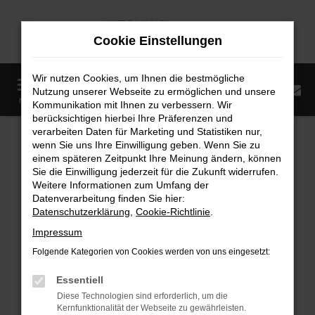
Zum
Hauptinhalt
Cookie Einstellungen
springen
Wir nutzen Cookies, um Ihnen die bestmögliche
0
Nutzung unserer Webseite zu ermöglichen und unsere
Startseite
Fahrzeugangebote
Fahrzeugmarkt
MENÜ
Kommunikation mit Ihnen zu verbessern. Wir
berücksichtigen hierbei Ihre Präferenzen und
Fahrzeugmarkt
verarbeiten Daten für Marketing und Statistiken nur,
wenn Sie uns Ihre Einwilligung geben. Wenn Sie zu
einem späteren Zeitpunkt Ihre Meinung ändern, können
Sie die Einwilligung jederzeit für die Zukunft widerrufen.
Weitere Informationen zum Umfang der
Datenverarbeitung finden Sie hier:
Fehler: Network Error
Datenschutzerklärung
,
Cookie-Richtlinie
.
Impressum
Beim Laden ist ein Fehler aufgetreten.
Folgende Kategorien von Cookies werden von uns eingesetzt:
Hier sind ein paar Tipps, die dir helfen können:
Essentiell
Überprüfe deine Firewall und deine
Diese Technologien sind erforderlich, um die
Internetverbindung.
Kernfunktionalität der Webseite zu gewährleisten.