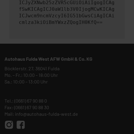
ICJyZXNwb25zZVR5cGUiOiAiIgogICAg
fSwKICAgICJ0aW1lb3V0IjogMCwKICAg
ICJwcm9ncmVzcyI6IG51bGwsCiAgICAi
cmlza3kiOiBmYWxzZQogIH0KfQ==
Autohaus Fulda West AFW GmbH & Co. KG
Böcklerstr. 27, 36041 Fulda
Mo. – Fr.: 10:00 – 18:00 Uhr
Sa.: 10:00 – 13:00 Uhr
Tel.:
(0661) 67 90 88 0
Fax: (0661) 67 90 88 30
Mail:
info@autohaus-fulda-west.de