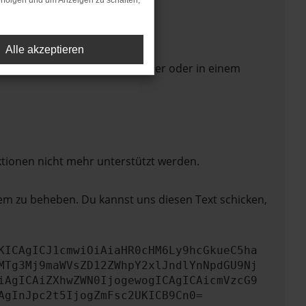
rfolgen und um Anzeigen zu schalten,
Alle akzeptieren
 Seite in einem anderen Browser oder in einem
ktionen nicht mehr unterstützt werden.
lem zu beheben. Du kannst uns diesen Text schicken,
KICAgICJ1cmwiOiAiaHR0cHM6Ly9hcGkueC5ha
MTg3Mj9maWVsZD12ZWhpY2xlJndlYnNpdGU9Nj
iAgICAiZXhwZWN0IjogewogICAgICAicmVzcG9
AgInJpc2t5IjogZmFsc2UKICB9Cn0=