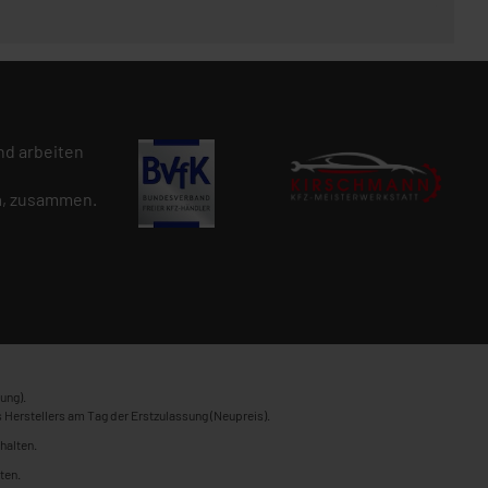
d arbeiten
n
, zusammen.
ung).
 Herstellers am Tag der Erstzulassung (Neupreis).
halten.
ten.