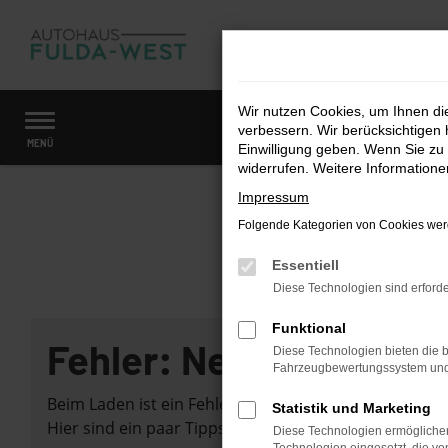
Zum
Hauptinhalt
springen
Wir nutzen Cookies, um Ihnen d
verbessern. Wir berücksichtigen 
Startseite
Fahrzeugangebote
Fahrzeugmarkt
MENÜ
Einwilligung geben. Wenn Sie zu 
widerrufen. Weitere Information
Impressum
Folgende Kategorien von Cookies werd
Essentiell
Diese Technologien sind erforde
Funktional
Fehler: Network Error
Diese Technologien bieten die b
Fahrzeugbewertungssystem und w
Beim Laden ist ein Fehler aufgetreten.
Statistik und Marketing
Hier sind ein paar Tipps, die dir helfen können:
Diese Technologien ermöglichen