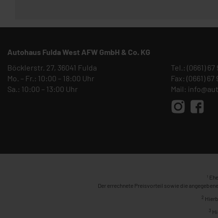
Autohaus Fulda West AFW GmbH & Co. KG
Böcklerstr. 27, 36041 Fulda
Tel.:
(0661) 67
Mo. – Fr.: 10:00 – 18:00 Uhr
Fax: (0661) 67
Sa.: 10:00 – 13:00 Uhr
Mail:
info@au
1
Ehe
Der errechnete Preisvorteil sowie die angegebene
2
Hierb
3
Hi