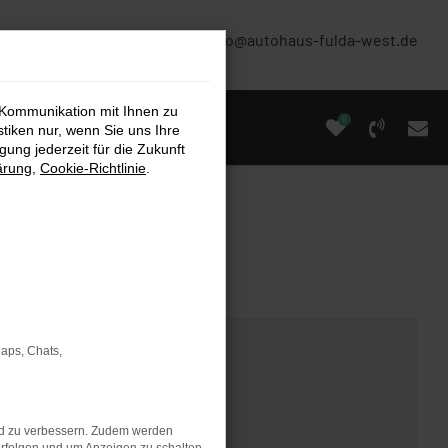
(0661) 67 90 88 0
info@autohaus-fulda-west.de
 Kommunikation mit Ihnen zu
0
stiken nur, wenn Sie uns Ihre
ung jederzeit für die Zukunft
ärung
,
Cookie-Richtlinie
.
Maps, Chats,
nd zu verbessern. Zudem werden