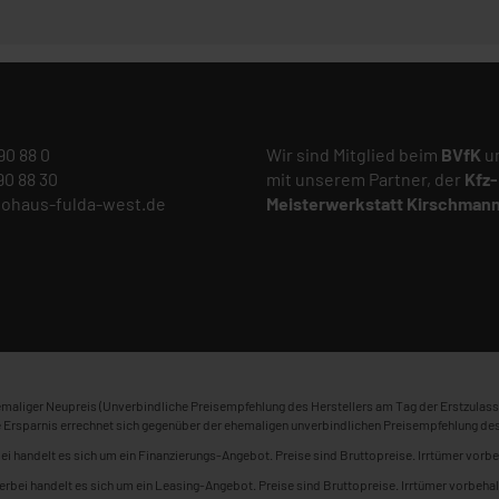
 90 88 0
Wir sind Mitglied beim
BVfK
un
 90 88 30
mit unserem Partner, der
Kfz-
tohaus-fulda-west.de
Meisterwerkstatt
Kirschman
maliger Neupreis (Unverbindliche Preisempfehlung des Herstellers am Tag der Erstzulass
 Ersparnis errechnet sich gegenüber der ehemaligen unverbindlichen Preisempfehlung des
ei handelt es sich um ein Finanzierungs-Angebot. Preise sind Bruttopreise. Irrtümer vorbe
erbei handelt es sich um ein Leasing-Angebot. Preise sind Bruttopreise. Irrtümer vorbehal