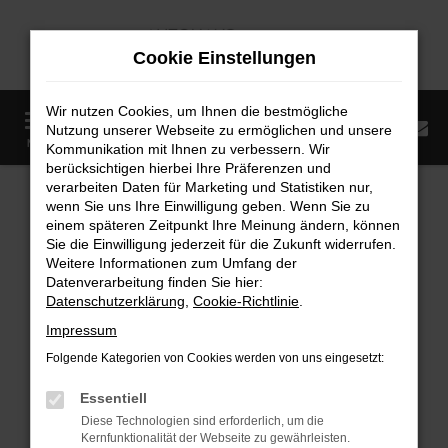
Zum
Hauptinhalt
Cookie Einstellungen
springen
Wir nutzen Cookies, um Ihnen die bestmögliche
0
Nutzung unserer Webseite zu ermöglichen und unsere
Startseite
Fahrzeugangebote
Fahrzeugmarkt
MENÜ
Kommunikation mit Ihnen zu verbessern. Wir
berücksichtigen hierbei Ihre Präferenzen und
Fahrzeugmarkt
verarbeiten Daten für Marketing und Statistiken nur,
wenn Sie uns Ihre Einwilligung geben. Wenn Sie zu
einem späteren Zeitpunkt Ihre Meinung ändern, können
Sie die Einwilligung jederzeit für die Zukunft widerrufen.
Weitere Informationen zum Umfang der
Datenverarbeitung finden Sie hier:
Fehler: Network Error
Datenschutzerklärung
,
Cookie-Richtlinie
.
Impressum
Beim Laden ist ein Fehler aufgetreten.
Folgende Kategorien von Cookies werden von uns eingesetzt:
Hier sind ein paar Tipps, die dir helfen können:
Essentiell
Überprüfe deine Firewall und deine
Diese Technologien sind erforderlich, um die
Internetverbindung.
Kernfunktionalität der Webseite zu gewährleisten.