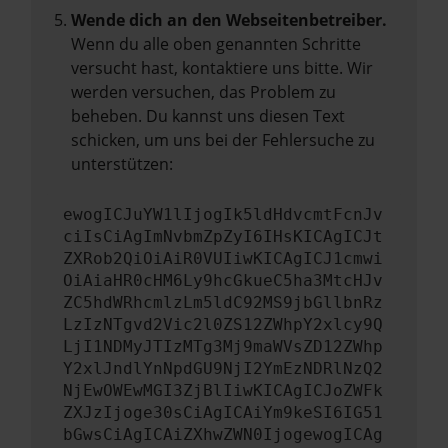
Wende dich an den Webseitenbetreiber.
Wenn du alle oben genannten Schritte
versucht hast, kontaktiere uns bitte. Wir
werden versuchen, das Problem zu
beheben. Du kannst uns diesen Text
schicken, um uns bei der Fehlersuche zu
unterstützen:
ewogICJuYW1lIjogIk5ldHdvcmtFcnJv
ciIsCiAgImNvbmZpZyI6IHsKICAgICJt
ZXRob2QiOiAiR0VUIiwKICAgICJ1cmwi
OiAiaHR0cHM6Ly9hcGkueC5ha3MtcHJv
ZC5hdWRhcmlzLm5ldC92MS9jbGllbnRz
LzIzNTgvd2Vic2l0ZS12ZWhpY2xlcy9Q
LjI1NDMyJTIzMTg3Mj9maWVsZD12ZWhp
Y2xlJndlYnNpdGU9NjI2YmEzNDRlNzQ2
NjEwOWEwMGI3ZjBlIiwKICAgICJoZWFk
ZXJzIjoge30sCiAgICAiYm9keSI6IG51
bGwsCiAgICAiZXhwZWN0IjogewogICAg