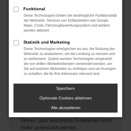
Laden andere Webseiten, zum Beispiel
deine Suchmaschine?
Funktional
Diese Technologien bieten die bestmögliche Funktionalität
Prüfe deine Browsererweiterungen.
der Webseite. Services von Drittanbietern wie Google
Manche Erweiterungen, wie Werbeblocker,
Maps, Chats, Fahrzeugbewertungssystem und weitere
können das Laden bestimmter Seiten
werden aktiviert.
verhindern. Funktioniert die Seite in einem
Statistik und Marketing
anderen Browser oder in einem privaten
Diese Technologien ermöglichen es uns, die Nutzung der
Fenster?
Webseite zu analysieren, um die Leistung zu messen und
zu verbessern. Zudem werden Technologien eingesetzt,
Starte dein Gerät neu.
die von dritten Werbetreibenden verwendet werden, um
Das kann manchmal helfen,
Sie auf anderen Webseiten zu verfolgen und um Anzeigen
zu schalten, die für Ihre Interessen relevant sind.
vorübergehende Probleme zu beheben.
Stelle sicher, dass dein Browser und dein
Speichern
Betriebssystem auf dem neuesten Stand
Optionale Cookies ablehnen
sind.
Veraltete Software birgt nicht nur ein
Alle akzeptieren
Sicherheitsrisiko, sondern kann auch dazu
führen, dass bestimmte Funktionen nicht
mehr unterstützt werden.