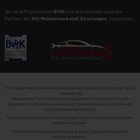
Wir sind Mitglied beim
BVfK
und arbeiten mit unserem
Partner, der
Kfz-Meisterwerkstatt
Kirschmann
, zusammen.
1
Ehemaliger Neupreis (Unverbindliche Preisempfehlung des Herstellers am Tag der
Erstzulassung).
Der errechnete Preisvorteil sowie die angegebene Ersparnis errechnet sich
gegenüber der ehemaligen unverbindlichen Preisempfehlung des Herstellers am
Tag der Erstzulassung (Neupreis).
2
Hierbei handelt es sich um ein Finanzierungs-Angebot. Preise sind Bruttopreise.
Irrtümer vorbehalten.
3
Hierbei handelt es sich um ein Leasing-Angebot. Preise sind Bruttopreise.
Irrtümer vorbehalten.