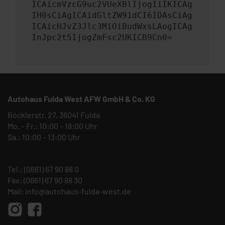
ICAicmVzcG9uc2VUeXBlIjogIiIKICAg
IH0sCiAgICAidGltZW91dCI6IDAsCiAg
ICAicHJvZ3Jlc3MiOiBudWxsLAogICAg
InJpc2t5IjogZmFsc2UKICB9Cn0=
Autohaus Fulda West AFW GmbH & Co. KG
Böcklerstr. 27, 36041 Fulda
Mo. – Fr.: 10:00 – 18:00 Uhr
Sa.: 10:00 – 13:00 Uhr
Tel.:
(0661) 67 90 88 0
Fax: (0661) 67 90 88 30
Mail:
info@autohaus-fulda-west.de