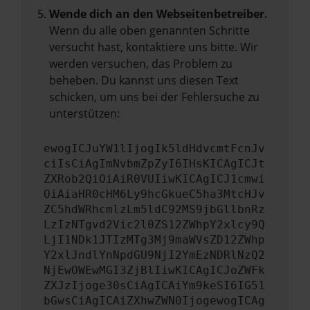
Wende dich an den Webseitenbetreiber.
Wenn du alle oben genannten Schritte
versucht hast, kontaktiere uns bitte. Wir
werden versuchen, das Problem zu
beheben. Du kannst uns diesen Text
schicken, um uns bei der Fehlersuche zu
unterstützen:
ewogICJuYW1lIjogIk5ldHdvcmtFcnJv
ciIsCiAgImNvbmZpZyI6IHsKICAgICJt
ZXRob2QiOiAiR0VUIiwKICAgICJ1cmwi
OiAiaHR0cHM6Ly9hcGkueC5ha3MtcHJv
ZC5hdWRhcmlzLm5ldC92MS9jbGllbnRz
LzIzNTgvd2Vic2l0ZS12ZWhpY2xlcy9Q
LjI1NDk1JTIzMTg3Mj9maWVsZD12ZWhp
Y2xlJndlYnNpdGU9NjI2YmEzNDRlNzQ2
NjEwOWEwMGI3ZjBlIiwKICAgICJoZWFk
ZXJzIjoge30sCiAgICAiYm9keSI6IG51
bGwsCiAgICAiZXhwZWN0IjogewogICAg