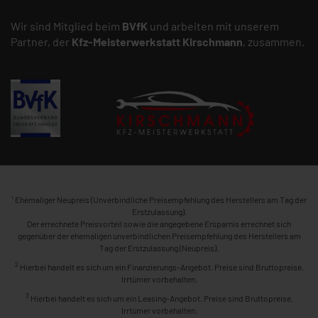
Wir sind Mitglied beim
BVfK
und arbeiten mit unserem
Partner, der
Kfz-Meisterwerkstatt
Kirschmann
, zusammen.
1
Ehemaliger Neupreis (Unverbindliche Preisempfehlung des Herstellers am Tag der
Erstzulassung).
Der errechnete Preisvorteil sowie die angegebene Ersparnis errechnet sich
gegenüber der ehemaligen unverbindlichen Preisempfehlung des Herstellers am
Tag der Erstzulassung (Neupreis).
2
Hierbei handelt es sich um ein Finanzierungs-Angebot. Preise sind Bruttopreise.
Irrtümer vorbehalten.
3
Hierbei handelt es sich um ein Leasing-Angebot. Preise sind Bruttopreise.
Irrtümer vorbehalten.