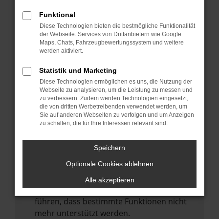
Laden andere Webseiten, zum Beispiel
deine Suchmaschine?
Funktional
Diese Technologien bieten die bestmögliche Funktionalität
Prüfe deine Browsererweiterungen.
der Webseite. Services von Drittanbietern wie Google
Manche Erweiterungen, wie Werbeblocker,
Maps, Chats, Fahrzeugbewertungssystem und weitere
können das Laden bestimmter Seiten
werden aktiviert.
verhindern. Funktioniert die Seite in einem
Statistik und Marketing
anderen Browser oder in einem privaten
Diese Technologien ermöglichen es uns, die Nutzung der
Fenster?
Webseite zu analysieren, um die Leistung zu messen und
zu verbessern. Zudem werden Technologien eingesetzt,
Starte dein Gerät neu.
die von dritten Werbetreibenden verwendet werden, um
Das kann manchmal helfen,
Sie auf anderen Webseiten zu verfolgen und um Anzeigen
zu schalten, die für Ihre Interessen relevant sind.
vorübergehende Probleme zu beheben.
Stelle sicher, dass dein Browser und dein
Speichern
Betriebssystem auf dem neuesten Stand
Optionale Cookies ablehnen
sind.
Veraltete Software birgt nicht nur ein
Alle akzeptieren
Sicherheitsrisiko, sondern kann auch dazu
führen, dass bestimmte Funktionen nicht
mehr unterstützt werden.