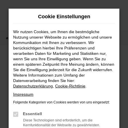
Zum
Hauptinhalt
Cookie Einstellungen
springen
Wir nutzen Cookies, um Ihnen die bestmögliche
Nutzung unserer Webseite zu ermöglichen und unsere
Startseite
Fahrzeugangebote
Fahrzeugmarkt
Kommunikation mit Ihnen zu verbessern. Wir
berücksichtigen hierbei Ihre Präferenzen und
Fahrzeugmarkt
verarbeiten Daten für Marketing und Statistiken nur,
wenn Sie uns Ihre Einwilligung geben. Wenn Sie zu
einem späteren Zeitpunkt Ihre Meinung ändern, können
Sie die Einwilligung jederzeit für die Zukunft widerrufen.
Weitere Informationen zum Umfang der
Datenverarbeitung finden Sie hier:
Fehler: Network Error
Datenschutzerklärung
,
Cookie-Richtlinie
.
Impressum
Beim Laden ist ein Fehler aufgetreten.
Folgende Kategorien von Cookies werden von uns eingesetzt:
Hier sind ein paar Tipps, die dir helfen können:
Essentiell
Überprüfe deine Firewall und deine
Diese Technologien sind erforderlich, um die
Internetverbindung.
Kernfunktionalität der Webseite zu gewährleisten.