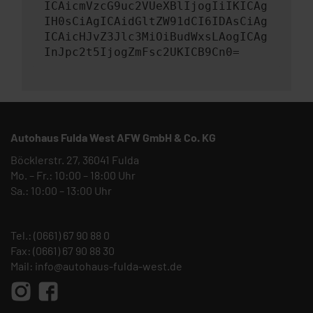
ICAicmVzcG9uc2VUeXBlIjogIiIKICAg
IH0sCiAgICAidGltZW91dCI6IDAsCiAg
ICAicHJvZ3Jlc3MiOiBudWxsLAogICAg
InJpc2t5IjogZmFsc2UKICB9Cn0=
Autohaus Fulda West AFW GmbH & Co. KG
Böcklerstr. 27, 36041 Fulda
Mo. – Fr.: 10:00 – 18:00 Uhr
Sa.: 10:00 – 13:00 Uhr
Tel.:
(0661) 67 90 88 0
Fax: (0661) 67 90 88 30
Mail:
info@autohaus-fulda-west.de