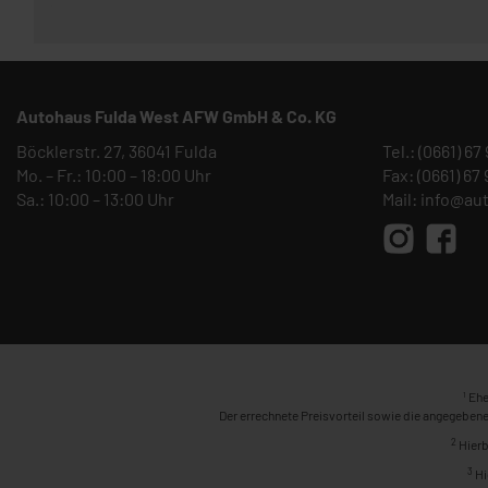
Autohaus Fulda West AFW GmbH & Co. KG
Böcklerstr. 27, 36041 Fulda
Tel.:
(0661) 67
Mo. – Fr.: 10:00 – 18:00 Uhr
Fax: (0661) 67
Sa.: 10:00 – 13:00 Uhr
Mail:
info@au
1
Ehe
Der errechnete Preisvorteil sowie die angegebene
2
Hierb
3
Hi