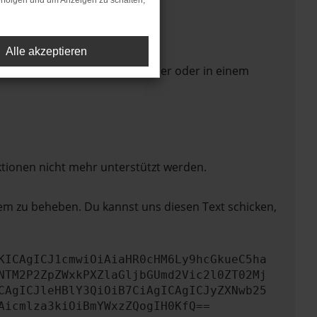
rfolgen und um Anzeigen zu schalten,
Alle akzeptieren
 Seite in einem anderen Browser oder in einem
ktionen nicht mehr unterstützt werden.
lem zu beheben. Du kannst uns diesen Text schicken,
KICAgICJ1cmwiOiAiaHR0cHM6Ly9hcGkueC5ha
NTM2P2ZpZWxkPXZlaGljbGUmd2Vic2l0ZT02Mj
CAgICJleHBlY3QiOiB7CiAgICAgICJyZXNwb25
Aicmlza3kiOiBmYWxzZQogIH0KfQ==