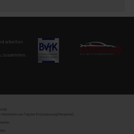
d arbeiten
n
, zusammen.
ung).
 Herstellers am Tag der Erstzulassung (Neupreis).
halten.
ten.