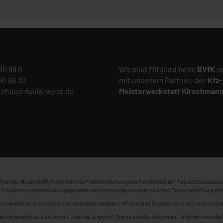
 90 88 0
Wir sind Mitglied beim
BVfK
un
 90 88 30
mit unserem Partner, der
Kfz-
tohaus-fulda-west.de
Meisterwerkstatt
Kirschman
maliger Neupreis (Unverbindliche Preisempfehlung des Herstellers am Tag der Erstzulass
 Ersparnis errechnet sich gegenüber der ehemaligen unverbindlichen Preisempfehlung des
ei handelt es sich um ein Finanzierungs-Angebot. Preise sind Bruttopreise. Irrtümer vorbe
erbei handelt es sich um ein Leasing-Angebot. Preise sind Bruttopreise. Irrtümer vorbehal