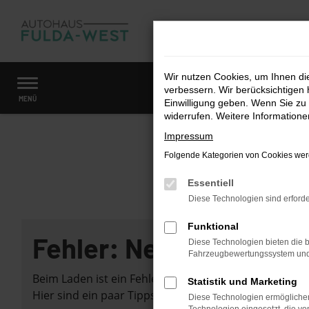
Zum
Hauptinhalt
springen
Wir nutzen Cookies, um Ihnen d
verbessern. Wir berücksichtigen 
Startseite
Fahrzeugangebote
Fahrzeugmarkt
MENÜ
Einwilligung geben. Wenn Sie zu 
widerrufen. Weitere Information
Impressum
Folgende Kategorien von Cookies werd
Essentiell
Diese Technologien sind erforde
Funktional
Fehler: Network Error
Diese Technologien bieten die b
Fahrzeugbewertungssystem und w
Beim Laden ist ein Fehler aufgetreten.
Statistik und Marketing
Hier sind ein paar Tipps, die dir helfen können:
Diese Technologien ermöglichen