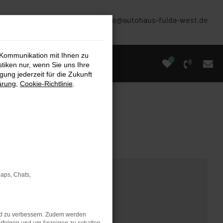
(0661) 67 90 88 0
info@autohaus-fulda-west.de
 Kommunikation mit Ihnen zu
0
stiken nur, wenn Sie uns Ihre
ung jederzeit für die Zukunft
ärung
,
Cookie-Richtlinie
.
Maps, Chats,
nd zu verbessern. Zudem werden