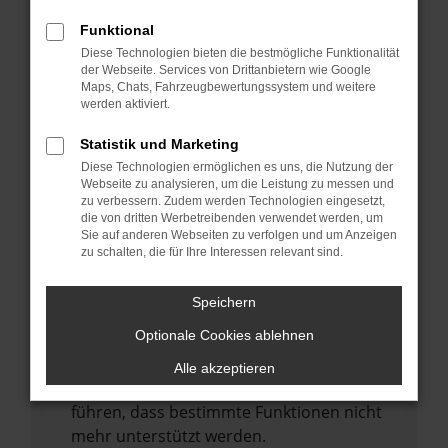
Laden andere Webseiten, zum Beispiel
deine Suchmaschine?
Funktional
Diese Technologien bieten die bestmögliche Funktionalität
Prüfe deine Browsererweiterungen.
der Webseite. Services von Drittanbietern wie Google
Manche Erweiterungen, wie Werbeblocker,
Maps, Chats, Fahrzeugbewertungssystem und weitere
können das Laden bestimmter Seiten
werden aktiviert.
verhindern. Funktioniert die Seite in einem
Statistik und Marketing
anderen Browser oder in einem privaten
Diese Technologien ermöglichen es uns, die Nutzung der
Fenster?
Webseite zu analysieren, um die Leistung zu messen und
zu verbessern. Zudem werden Technologien eingesetzt,
Starte dein Gerät neu.
die von dritten Werbetreibenden verwendet werden, um
Das kann manchmal helfen,
Sie auf anderen Webseiten zu verfolgen und um Anzeigen
zu schalten, die für Ihre Interessen relevant sind.
vorübergehende Probleme zu beheben.
Stelle sicher, dass dein Browser und dein
Speichern
Betriebssystem auf dem neuesten Stand
Optionale Cookies ablehnen
sind.
Veraltete Software birgt nicht nur ein
Alle akzeptieren
Sicherheitsrisiko, sondern kann auch dazu
führen, dass bestimmte Funktionen nicht
mehr unterstützt werden.