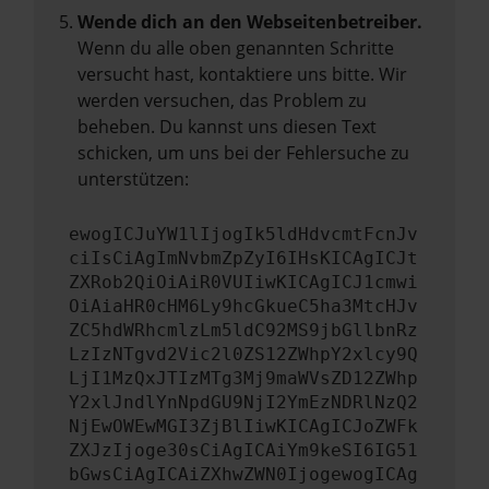
Wende dich an den Webseitenbetreiber.
Wenn du alle oben genannten Schritte
versucht hast, kontaktiere uns bitte. Wir
werden versuchen, das Problem zu
beheben. Du kannst uns diesen Text
schicken, um uns bei der Fehlersuche zu
unterstützen:
ewogICJuYW1lIjogIk5ldHdvcmtFcnJv
ciIsCiAgImNvbmZpZyI6IHsKICAgICJt
ZXRob2QiOiAiR0VUIiwKICAgICJ1cmwi
OiAiaHR0cHM6Ly9hcGkueC5ha3MtcHJv
ZC5hdWRhcmlzLm5ldC92MS9jbGllbnRz
LzIzNTgvd2Vic2l0ZS12ZWhpY2xlcy9Q
LjI1MzQxJTIzMTg3Mj9maWVsZD12ZWhp
Y2xlJndlYnNpdGU9NjI2YmEzNDRlNzQ2
NjEwOWEwMGI3ZjBlIiwKICAgICJoZWFk
ZXJzIjoge30sCiAgICAiYm9keSI6IG51
bGwsCiAgICAiZXhwZWN0IjogewogICAg