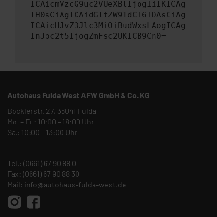
ICAicmVzcG9uc2VUeXBlIjogIiIKICAg
IH0sCiAgICAidGltZW91dCI6IDAsCiAg
ICAicHJvZ3Jlc3MiOiBudWxsLAogICAg
InJpc2t5IjogZmFsc2UKICB9Cn0=
Autohaus Fulda West AFW GmbH & Co. KG
Böcklerstr. 27, 36041 Fulda
Mo. – Fr.: 10:00 – 18:00 Uhr
Sa.: 10:00 – 13:00 Uhr
Tel.:
(0661) 67 90 88 0
Fax: (0661) 67 90 88 30
Mail:
info@autohaus-fulda-west.de