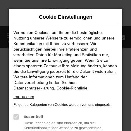
Zum
Hauptinhalt
Cookie Einstellungen
springen
Wir nutzen Cookies, um Ihnen die bestmögliche
0
Nutzung unserer Webseite zu ermöglichen und unsere
Startseite
Fahrzeugangebote
Fahrzeugmarkt
MENÜ
Kommunikation mit Ihnen zu verbessern. Wir
berücksichtigen hierbei Ihre Präferenzen und
Fahrzeugmarkt
verarbeiten Daten für Marketing und Statistiken nur,
wenn Sie uns Ihre Einwilligung geben. Wenn Sie zu
einem späteren Zeitpunkt Ihre Meinung ändern, können
Sie die Einwilligung jederzeit für die Zukunft widerrufen.
Weitere Informationen zum Umfang der
Datenverarbeitung finden Sie hier:
Fehler: Network Error
Datenschutzerklärung
,
Cookie-Richtlinie
.
Impressum
Beim Laden ist ein Fehler aufgetreten.
Folgende Kategorien von Cookies werden von uns eingesetzt:
Hier sind ein paar Tipps, die dir helfen können:
Essentiell
Überprüfe deine Firewall und deine
Diese Technologien sind erforderlich, um die
Internetverbindung.
Kernfunktionalität der Webseite zu gewährleisten.