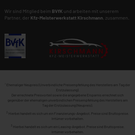
Wir sind Mitglied beim
BVfK
und arbeiten mit unserem
Partner, der
Kfz-Meisterwerkstatt
Kirschmann
, zusammen.
1
Ehemaliger Neupreis (Unverbindliche Preisempfehlung des Herstellers am Tag der
Erstzulassung).
Der errechnete Preisvorteil sowie die angegebene Ersparnis errechnet sich
gegenüber der ehemaligen unverbindlichen Preisempfehlung des Herstellers am
Tag der Erstzulassung (Neupreis).
2
Hierbei handelt es sich um ein Finanzierungs-Angebot. Preise sind Bruttopreise.
Irrtümer vorbehalten.
3
Hierbei handelt es sich um ein Leasing-Angebot. Preise sind Bruttopreise.
Irrtümer vorbehalten.