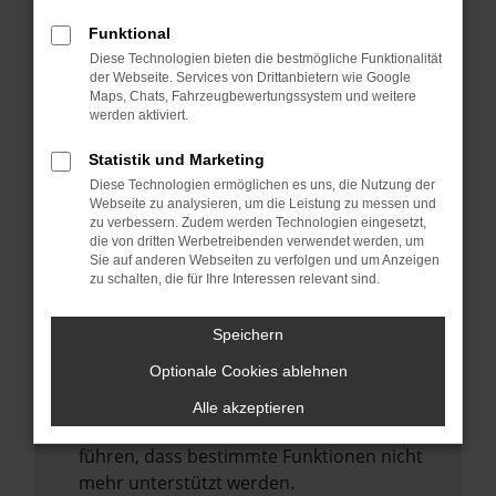
Laden andere Webseiten, zum Beispiel
deine Suchmaschine?
Funktional
Diese Technologien bieten die bestmögliche Funktionalität
Prüfe deine Browsererweiterungen.
der Webseite. Services von Drittanbietern wie Google
Manche Erweiterungen, wie Werbeblocker,
Maps, Chats, Fahrzeugbewertungssystem und weitere
können das Laden bestimmter Seiten
werden aktiviert.
verhindern. Funktioniert die Seite in einem
Statistik und Marketing
anderen Browser oder in einem privaten
Diese Technologien ermöglichen es uns, die Nutzung der
Fenster?
Webseite zu analysieren, um die Leistung zu messen und
zu verbessern. Zudem werden Technologien eingesetzt,
Starte dein Gerät neu.
die von dritten Werbetreibenden verwendet werden, um
Das kann manchmal helfen,
Sie auf anderen Webseiten zu verfolgen und um Anzeigen
zu schalten, die für Ihre Interessen relevant sind.
vorübergehende Probleme zu beheben.
Stelle sicher, dass dein Browser und dein
Speichern
Betriebssystem auf dem neuesten Stand
Optionale Cookies ablehnen
sind.
Veraltete Software birgt nicht nur ein
Alle akzeptieren
Sicherheitsrisiko, sondern kann auch dazu
führen, dass bestimmte Funktionen nicht
mehr unterstützt werden.