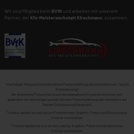
Wir sind Mitglied beim
BVfK
und arbeiten mit unserem
Partner, der
Kfz-Meisterwerkstatt
Kirschmann
, zusammen.
1
Ehemaliger Neupreis (Unverbindliche Preisempfehlung des Herstellers am Tag der
Erstzulassung).
Der errechnete Preisvorteil sowie die angegebene Ersparnis errechnet sich
gegenüber der ehemaligen unverbindlichen Preisempfehlung des Herstellers am
Tag der Erstzulassung (Neupreis).
2
Hierbei handelt es sich um ein Finanzierungs-Angebot. Preise sind Bruttopreise.
Irrtümer vorbehalten.
3
Hierbei handelt es sich um ein Leasing-Angebot. Preise sind Bruttopreise.
Irrtümer vorbehalten.