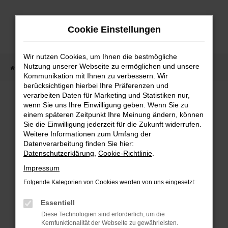
Zum
Hauptinhalt
Cookie Einstellungen
springen
Wir nutzen Cookies, um Ihnen die bestmögliche
Nutzung unserer Webseite zu ermöglichen und unsere
Startseite
Fahrzeugangebote
Fahrzeugmarkt
Kommunikation mit Ihnen zu verbessern. Wir
berücksichtigen hierbei Ihre Präferenzen und
Fahrzeugmarkt
verarbeiten Daten für Marketing und Statistiken nur,
wenn Sie uns Ihre Einwilligung geben. Wenn Sie zu
einem späteren Zeitpunkt Ihre Meinung ändern, können
Sie die Einwilligung jederzeit für die Zukunft widerrufen.
Weitere Informationen zum Umfang der
Datenverarbeitung finden Sie hier:
Fehler: Network Error
Datenschutzerklärung
,
Cookie-Richtlinie
.
Impressum
Beim Laden ist ein Fehler aufgetreten.
Folgende Kategorien von Cookies werden von uns eingesetzt:
Hier sind ein paar Tipps, die dir helfen können:
Essentiell
Überprüfe deine Firewall und deine
Diese Technologien sind erforderlich, um die
Internetverbindung.
Kernfunktionalität der Webseite zu gewährleisten.