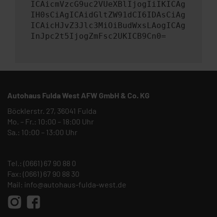
ICAicmVzcG9uc2VUeXBlIjogIiIKICAg
IH0sCiAgICAidGltZW91dCI6IDAsCiAg
ICAicHJvZ3Jlc3MiOiBudWxsLAogICAg
InJpc2t5IjogZmFsc2UKICB9Cn0=
Autohaus Fulda West AFW GmbH & Co. KG
Böcklerstr. 27, 36041 Fulda
Mo. – Fr.: 10:00 – 18:00 Uhr
Sa.: 10:00 – 13:00 Uhr
Tel.:
(0661) 67 90 88 0
Fax: (0661) 67 90 88 30
Mail:
info@autohaus-fulda-west.de