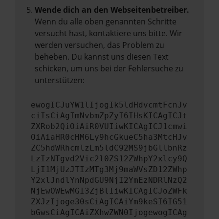
Wende dich an den Webseitenbetreiber.
Wenn du alle oben genannten Schritte
versucht hast, kontaktiere uns bitte. Wir
werden versuchen, das Problem zu
beheben. Du kannst uns diesen Text
schicken, um uns bei der Fehlersuche zu
unterstützen:
ewogICJuYW1lIjogIk5ldHdvcmtFcnJv
ciIsCiAgImNvbmZpZyI6IHsKICAgICJt
ZXRob2QiOiAiR0VUIiwKICAgICJ1cmwi
OiAiaHR0cHM6Ly9hcGkueC5ha3MtcHJv
ZC5hdWRhcmlzLm5ldC92MS9jbGllbnRz
LzIzNTgvd2Vic2l0ZS12ZWhpY2xlcy9Q
LjI1MjUzJTIzMTg3Mj9maWVsZD12ZWhp
Y2xlJndlYnNpdGU9NjI2YmEzNDRlNzQ2
NjEwOWEwMGI3ZjBlIiwKICAgICJoZWFk
ZXJzIjoge30sCiAgICAiYm9keSI6IG51
bGwsCiAgICAiZXhwZWN0IjogewogICAg