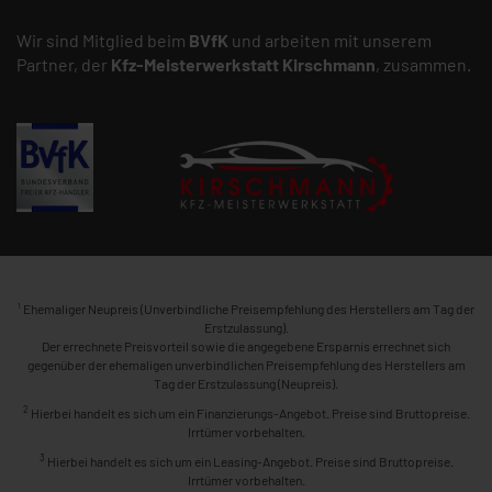
Wir sind Mitglied beim
BVfK
und arbeiten mit unserem
Partner, der
Kfz-Meisterwerkstatt
Kirschmann
, zusammen.
1
Ehemaliger Neupreis (Unverbindliche Preisempfehlung des Herstellers am Tag der
Erstzulassung).
Der errechnete Preisvorteil sowie die angegebene Ersparnis errechnet sich
gegenüber der ehemaligen unverbindlichen Preisempfehlung des Herstellers am
Tag der Erstzulassung (Neupreis).
2
Hierbei handelt es sich um ein Finanzierungs-Angebot. Preise sind Bruttopreise.
Irrtümer vorbehalten.
3
Hierbei handelt es sich um ein Leasing-Angebot. Preise sind Bruttopreise.
Irrtümer vorbehalten.