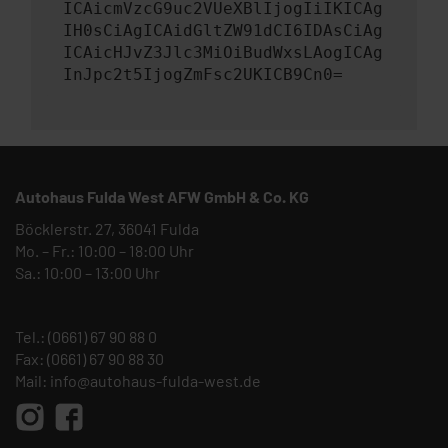
ICAicmVzcG9uc2VUeXBlIjogIiIKICAg
IH0sCiAgICAidGltZW91dCI6IDAsCiAg
ICAicHJvZ3Jlc3MiOiBudWxsLAogICAg
InJpc2t5IjogZmFsc2UKICB9Cn0=
Autohaus Fulda West AFW GmbH & Co. KG
Böcklerstr. 27, 36041 Fulda
Mo. – Fr.: 10:00 – 18:00 Uhr
Sa.: 10:00 – 13:00 Uhr
Tel.:
(0661) 67 90 88 0
Fax: (0661) 67 90 88 30
Mail:
info@autohaus-fulda-west.de