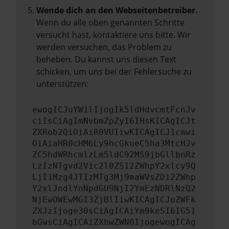
Wende dich an den Webseitenbetreiber.
Wenn du alle oben genannten Schritte
versucht hast, kontaktiere uns bitte. Wir
werden versuchen, das Problem zu
beheben. Du kannst uns diesen Text
schicken, um uns bei der Fehlersuche zu
unterstützen:
ewogICJuYW1lIjogIk5ldHdvcmtFcnJv
ciIsCiAgImNvbmZpZyI6IHsKICAgICJt
ZXRob2QiOiAiR0VUIiwKICAgICJ1cmwi
OiAiaHR0cHM6Ly9hcGkueC5ha3MtcHJv
ZC5hdWRhcmlzLm5ldC92MS9jbGllbnRz
LzIzNTgvd2Vic2l0ZS12ZWhpY2xlcy9Q
LjI1Mzg4JTIzMTg3Mj9maWVsZD12ZWhp
Y2xlJndlYnNpdGU9NjI2YmEzNDRlNzQ2
NjEwOWEwMGI3ZjBlIiwKICAgICJoZWFk
ZXJzIjoge30sCiAgICAiYm9keSI6IG51
bGwsCiAgICAiZXhwZWN0IjogewogICAg