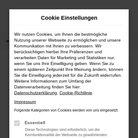
Zum
Hauptinhalt
Cookie Einstellungen
springen
Wir nutzen Cookies, um Ihnen die bestmögliche
Nutzung unserer Webseite zu ermöglichen und unsere
Startseite
Fahrzeugangebote
Fahrzeugmarkt
Kommunikation mit Ihnen zu verbessern. Wir
berücksichtigen hierbei Ihre Präferenzen und
Fahrzeugmarkt
verarbeiten Daten für Marketing und Statistiken nur,
wenn Sie uns Ihre Einwilligung geben. Wenn Sie zu
einem späteren Zeitpunkt Ihre Meinung ändern, können
Sie die Einwilligung jederzeit für die Zukunft widerrufen.
Weitere Informationen zum Umfang der
Datenverarbeitung finden Sie hier:
Fehler: Network Error
Datenschutzerklärung
,
Cookie-Richtlinie
.
Impressum
Beim Laden ist ein Fehler aufgetreten.
Folgende Kategorien von Cookies werden von uns eingesetzt:
Hier sind ein paar Tipps, die dir helfen können:
Essentiell
Überprüfe deine Firewall und deine
Diese Technologien sind erforderlich, um die
Internetverbindung.
Kernfunktionalität der Webseite zu gewährleisten.