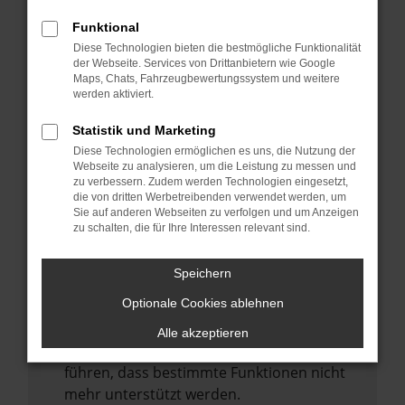
Laden andere Webseiten, zum Beispiel
deine Suchmaschine?
Funktional
Diese Technologien bieten die bestmögliche Funktionalität
Prüfe deine Browsererweiterungen.
der Webseite. Services von Drittanbietern wie Google
Manche Erweiterungen, wie Werbeblocker,
Maps, Chats, Fahrzeugbewertungssystem und weitere
können das Laden bestimmter Seiten
werden aktiviert.
verhindern. Funktioniert die Seite in einem
Statistik und Marketing
anderen Browser oder in einem privaten
Diese Technologien ermöglichen es uns, die Nutzung der
Fenster?
Webseite zu analysieren, um die Leistung zu messen und
zu verbessern. Zudem werden Technologien eingesetzt,
Starte dein Gerät neu.
die von dritten Werbetreibenden verwendet werden, um
Das kann manchmal helfen,
Sie auf anderen Webseiten zu verfolgen und um Anzeigen
zu schalten, die für Ihre Interessen relevant sind.
vorübergehende Probleme zu beheben.
Stelle sicher, dass dein Browser und dein
Speichern
Betriebssystem auf dem neuesten Stand
Optionale Cookies ablehnen
sind.
Veraltete Software birgt nicht nur ein
Alle akzeptieren
Sicherheitsrisiko, sondern kann auch dazu
führen, dass bestimmte Funktionen nicht
mehr unterstützt werden.