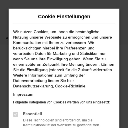
Zum
Hauptinhalt
Cookie Einstellungen
springen
Wir nutzen Cookies, um Ihnen die bestmögliche
Nutzung unserer Webseite zu ermöglichen und unsere
Startseite
Fahrzeugangebote
Fahrzeugmarkt
Kommunikation mit Ihnen zu verbessern. Wir
berücksichtigen hierbei Ihre Präferenzen und
Fahrzeugmarkt
verarbeiten Daten für Marketing und Statistiken nur,
wenn Sie uns Ihre Einwilligung geben. Wenn Sie zu
einem späteren Zeitpunkt Ihre Meinung ändern, können
Sie die Einwilligung jederzeit für die Zukunft widerrufen.
Weitere Informationen zum Umfang der
Datenverarbeitung finden Sie hier:
Fehler: Network Error
Datenschutzerklärung
,
Cookie-Richtlinie
.
Impressum
Beim Laden ist ein Fehler aufgetreten.
Folgende Kategorien von Cookies werden von uns eingesetzt:
Hier sind ein paar Tipps, die dir helfen können:
Essentiell
Überprüfe deine Firewall und deine
Diese Technologien sind erforderlich, um die
Internetverbindung.
Kernfunktionalität der Webseite zu gewährleisten.