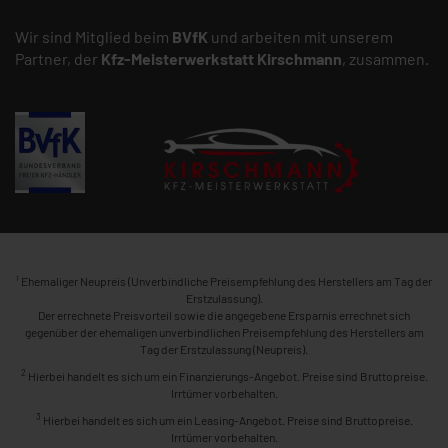
Wir sind Mitglied beim
BVfK
und arbeiten mit unserem
Partner, der
Kfz-Meisterwerkstatt
Kirschmann
, zusammen.
1
Ehemaliger Neupreis (Unverbindliche Preisempfehlung des Herstellers am Tag der
Erstzulassung).
Der errechnete Preisvorteil sowie die angegebene Ersparnis errechnet sich
gegenüber der ehemaligen unverbindlichen Preisempfehlung des Herstellers am
Tag der Erstzulassung (Neupreis).
2
Hierbei handelt es sich um ein Finanzierungs-Angebot. Preise sind Bruttopreise.
Irrtümer vorbehalten.
3
Hierbei handelt es sich um ein Leasing-Angebot. Preise sind Bruttopreise.
Irrtümer vorbehalten.