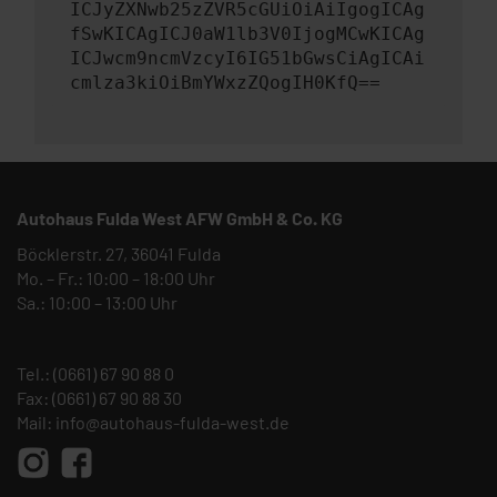
ICJyZXNwb25zZVR5cGUiOiAiIgogICAg
fSwKICAgICJ0aW1lb3V0IjogMCwKICAg
ICJwcm9ncmVzcyI6IG51bGwsCiAgICAi
cmlza3kiOiBmYWxzZQogIH0KfQ==
Autohaus Fulda West AFW GmbH & Co. KG
Böcklerstr. 27, 36041 Fulda
Mo. – Fr.: 10:00 – 18:00 Uhr
Sa.: 10:00 – 13:00 Uhr
Tel.:
(0661) 67 90 88 0
Fax: (0661) 67 90 88 30
Mail:
info@autohaus-fulda-west.de