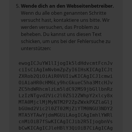
Wende dich an den Webseitenbetreiber.
Wenn du alle oben genannten Schritte
versucht hast, kontaktiere uns bitte. Wir
werden versuchen, das Problem zu
beheben. Du kannst uns diesen Text
schicken, um uns bei der Fehlersuche zu
unterstützen:
ewogICJuYW1lIjogIk5ldHdvcmtFcnJv
ciIsCiAgImNvbmZpZyI6IHsKICAgICJt
ZXRob2QiOiAiR0VUIiwKICAgICJ1cmwi
OiAiaHR0cHM6Ly9hcGkueC5ha3MtcHJv
ZC5hdWRhcmlzLm5ldC92MS9jbGllbnRz
LzIzNTgvd2Vic2l0ZS12ZWhpY2xlcy8x
MTA0MjclMjMyNTM2P2ZpZWxkPXZlaGlj
bGUmd2Vic2l0ZT02MjZiYTM0NGU3NDY2
MTA5YTAwYjdmMGUiLAogICAgImhlYWRl
cnMiOiB7fSwKICAgICJib2R5IjogbnVs
bCwKICAgICJleHBlY3QiOiB7CiAgICAg