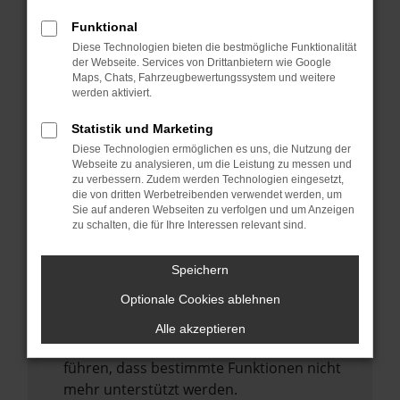
Laden andere Webseiten, zum Beispiel
deine Suchmaschine?
Funktional
Diese Technologien bieten die bestmögliche Funktionalität
Prüfe deine Browsererweiterungen.
der Webseite. Services von Drittanbietern wie Google
Manche Erweiterungen, wie Werbeblocker,
Maps, Chats, Fahrzeugbewertungssystem und weitere
können das Laden bestimmter Seiten
werden aktiviert.
verhindern. Funktioniert die Seite in einem
Statistik und Marketing
anderen Browser oder in einem privaten
Diese Technologien ermöglichen es uns, die Nutzung der
Fenster?
Webseite zu analysieren, um die Leistung zu messen und
zu verbessern. Zudem werden Technologien eingesetzt,
Starte dein Gerät neu.
die von dritten Werbetreibenden verwendet werden, um
Das kann manchmal helfen,
Sie auf anderen Webseiten zu verfolgen und um Anzeigen
zu schalten, die für Ihre Interessen relevant sind.
vorübergehende Probleme zu beheben.
Stelle sicher, dass dein Browser und dein
Speichern
Betriebssystem auf dem neuesten Stand
Optionale Cookies ablehnen
sind.
Veraltete Software birgt nicht nur ein
Alle akzeptieren
Sicherheitsrisiko, sondern kann auch dazu
führen, dass bestimmte Funktionen nicht
mehr unterstützt werden.