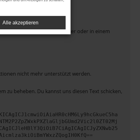
rfolgen und um Anzeigen zu schalten,
Alle akzeptieren
 Seite in einem anderen Browser oder in einem
ktionen nicht mehr unterstützt werden.
lem zu beheben. Du kannst uns diesen Text schicken,
KICAgICJ1cmwiOiAiaHR0cHM6Ly9hcGkueC5ha
NTM2P2ZpZWxkPXZlaGljbGUmd2Vic2l0ZT02Mj
CAgICJleHBlY3QiOiB7CiAgICAgICJyZXNwb25
Aicmlza3kiOiBmYWxzZQogIH0KfQ==