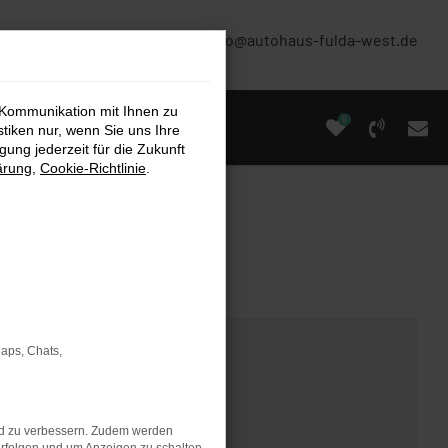
(0661) 67 90 88 0
info@autohaus-fulda-west.de
 Kommunikation mit Ihnen zu
0
stiken nur, wenn Sie uns Ihre
ung jederzeit für die Zukunft
ärung
,
Cookie-Richtlinie
.
Maps, Chats,
nd zu verbessern. Zudem werden