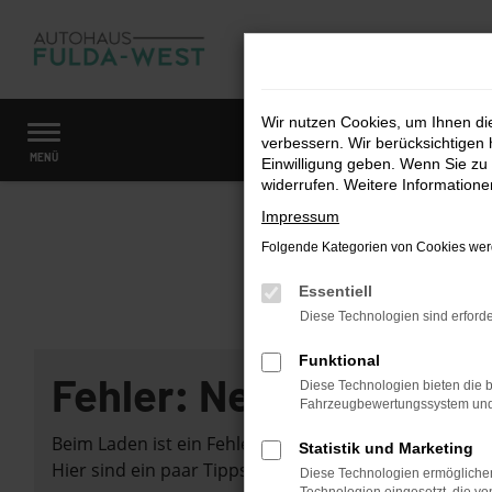
Zum
Hauptinhalt
springen
Wir nutzen Cookies, um Ihnen d
verbessern. Wir berücksichtigen 
Startseite
Fahrzeugangebote
Fahrzeugmarkt
MENÜ
Einwilligung geben. Wenn Sie zu 
widerrufen. Weitere Information
Impressum
Folgende Kategorien von Cookies werd
Essentiell
Diese Technologien sind erforde
Funktional
Fehler: Network Error
Diese Technologien bieten die b
Fahrzeugbewertungssystem und w
Beim Laden ist ein Fehler aufgetreten.
Statistik und Marketing
Hier sind ein paar Tipps, die dir helfen können:
Diese Technologien ermöglichen