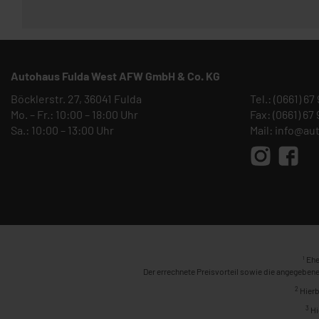
Autohaus Fulda West AFW GmbH & Co. KG
Böcklerstr. 27, 36041 Fulda
Tel.:
(0661) 67
Mo. – Fr.: 10:00 – 18:00 Uhr
Fax: (0661) 67
Sa.: 10:00 – 13:00 Uhr
Mail:
info@au
1
Ehe
Der errechnete Preisvorteil sowie die angegebene
2
Hierb
3
Hi