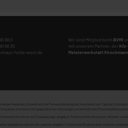
 90 88 0
Wir sind Mitglied beim
BVfK
un
 90 88 30
mit unserem Partner, der
Kfz-
tohaus-fulda-west.de
Meisterwerkstatt
Kirschman
maliger Neupreis (Unverbindliche Preisempfehlung des Herstellers am Tag der Erstzulass
 Ersparnis errechnet sich gegenüber der ehemaligen unverbindlichen Preisempfehlung des
ei handelt es sich um ein Finanzierungs-Angebot. Preise sind Bruttopreise. Irrtümer vorbe
erbei handelt es sich um ein Leasing-Angebot. Preise sind Bruttopreise. Irrtümer vorbehal