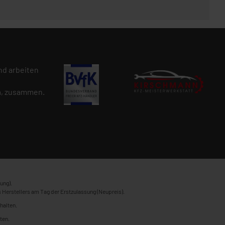
d arbeiten
n
, zusammen.
ung).
 Herstellers am Tag der Erstzulassung (Neupreis).
halten.
ten.