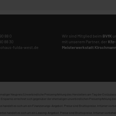
 90 88 0
Wir sind Mitglied beim
BVfK
un
 90 88 30
mit unserem Partner, der
Kfz-
tohaus-fulda-west.de
Meisterwerkstatt
Kirschman
maliger Neupreis (Unverbindliche Preisempfehlung des Herstellers am Tag der Erstzulass
 Ersparnis errechnet sich gegenüber der ehemaligen unverbindlichen Preisempfehlung des
ei handelt es sich um ein Finanzierungs-Angebot. Preise sind Bruttopreise. Irrtümer vorbe
erbei handelt es sich um ein Leasing-Angebot. Preise sind Bruttopreise. Irrtümer vorbehal