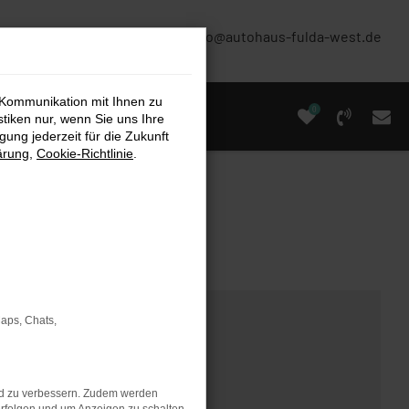
(0661) 67 90 88 0
info@autohaus-fulda-west.de
 Kommunikation mit Ihnen zu
0
stiken nur, wenn Sie uns Ihre
ung jederzeit für die Zukunft
ärung
,
Cookie-Richtlinie
.
Maps, Chats,
nd zu verbessern. Zudem werden