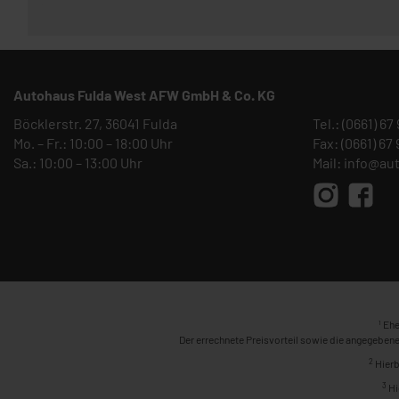
Autohaus Fulda West AFW GmbH & Co. KG
Böcklerstr. 27, 36041 Fulda
Tel.:
(0661) 67
Mo. – Fr.: 10:00 – 18:00 Uhr
Fax: (0661) 67
Sa.: 10:00 – 13:00 Uhr
Mail:
info@au
1
Ehe
Der errechnete Preisvorteil sowie die angegebene
2
Hierb
3
Hi