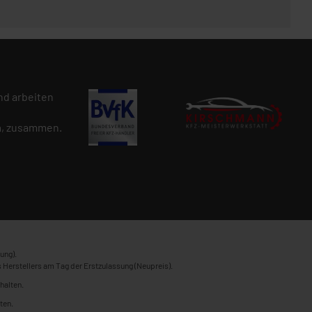
d arbeiten
n
, zusammen.
ung).
 Herstellers am Tag der Erstzulassung (Neupreis).
halten.
ten.