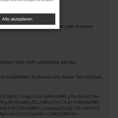
rfolgen und um Anzeigen zu schalten,
Alle akzeptieren
 Seite in einem anderen Browser oder in einem
ktionen nicht mehr unterstützt werden.
lem zu beheben. Du kannst uns diesen Text schicken,
KICAgICJ1cmwiOiAiaHR0cHM6Ly9hcGkueC5ha
MTg3Mj9maWVsZD12ZWhpY2xlJndlYnNpdGU9Nj
iAgICAiZXhwZWN0IjogewogICAgICAicmVzcG9
AgInJpc2t5IjogZmFsc2UKICB9Cn0=