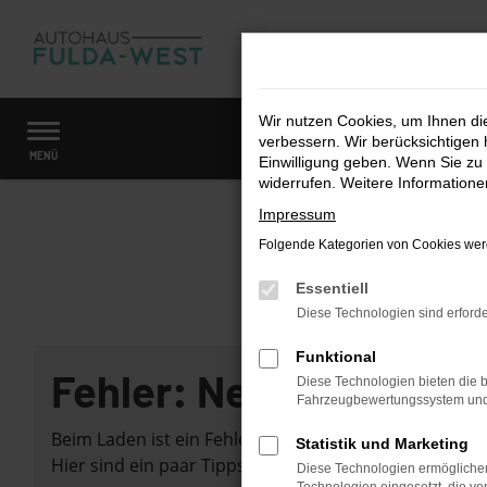
Zum
Hauptinhalt
springen
Wir nutzen Cookies, um Ihnen d
verbessern. Wir berücksichtigen 
Startseite
Fahrzeugangebote
Fahrzeugmarkt
MENÜ
Einwilligung geben. Wenn Sie zu 
widerrufen. Weitere Information
Impressum
Folgende Kategorien von Cookies werd
Essentiell
Diese Technologien sind erforde
Funktional
Fehler: Network Error
Diese Technologien bieten die b
Fahrzeugbewertungssystem und w
Beim Laden ist ein Fehler aufgetreten.
Statistik und Marketing
Hier sind ein paar Tipps, die dir helfen können:
Diese Technologien ermöglichen