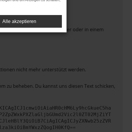
rfolgen und um Anzeigen zu schalten,
Alle akzeptieren
 Seite in einem anderen Browser oder in einem
ktionen nicht mehr unterstützt werden.
lem zu beheben. Du kannst uns diesen Text schicken,
KICAgICJ1cmwiOiAiaHR0cHM6Ly9hcGkueC5ha
P2ZpZWxkPXZlaGljbGUmd2Vic2l0ZT02MjZiYT
CJleHBlY3QiOiB7CiAgICAgICJyZXNwb25zZVR
lza3kiOiBmYWxzZQogIH0KfQ==