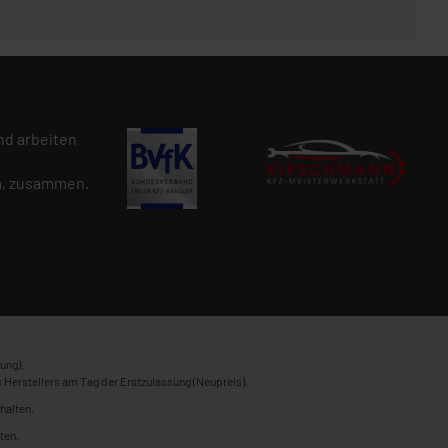
d arbeiten
n
, zusammen.
ung).
 Herstellers am Tag der Erstzulassung (Neupreis).
halten.
ten.