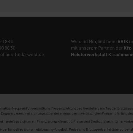
 90 88 0
Wir sind Mitglied beim
BVfK
un
 90 88 30
mit unserem Partner, der
Kfz-
tohaus-fulda-west.de
Meisterwerkstatt
Kirschman
maliger Neupreis (Unverbindliche Preisempfehlung des Herstellers am Tag der Erstzulass
 Ersparnis errechnet sich gegenüber der ehemaligen unverbindlichen Preisempfehlung des
ei handelt es sich um ein Finanzierungs-Angebot. Preise sind Bruttopreise. Irrtümer vorbe
erbei handelt es sich um ein Leasing-Angebot. Preise sind Bruttopreise. Irrtümer vorbehal