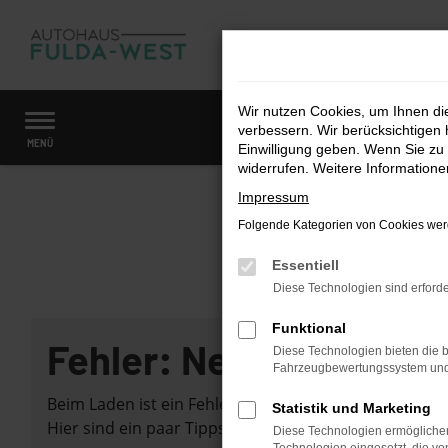
Zum
Hauptinhalt
springen
Wir nutzen Cookies, um Ihnen d
verbessern. Wir berücksichtigen 
Startseite
Fahrzeugangebote
Fahrzeugmarkt
MENÜ
Einwilligung geben. Wenn Sie zu 
widerrufen. Weitere Information
Impressum
Folgende Kategorien von Cookies werd
Essentiell
Diese Technologien sind erforde
Funktional
Fehler: Network Error
Diese Technologien bieten die b
Fahrzeugbewertungssystem und w
Beim Laden ist ein Fehler aufgetreten.
Statistik und Marketing
Hier sind ein paar Tipps, die dir helfen können:
Diese Technologien ermöglichen