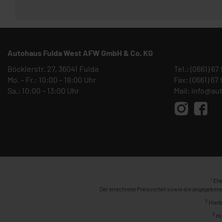
Autohaus Fulda West AFW GmbH & Co. KG
Böcklerstr. 27, 36041 Fulda
Tel.:
(0661) 67
Mo. – Fr.: 10:00 – 18:00 Uhr
Fax: (0661) 67
Sa.: 10:00 – 13:00 Uhr
Mail:
info@au
1
Ehe
Der errechnete Preisvorteil sowie die angegebene
2
Hierb
3
Hi