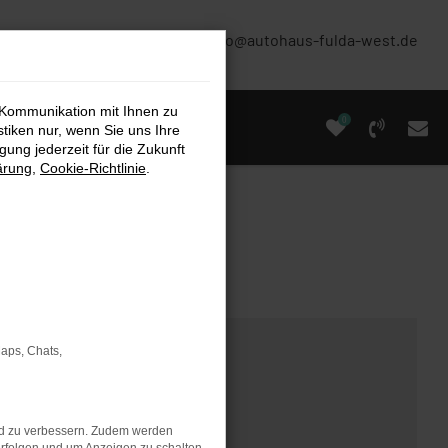
(0661) 67 90 88 0
info@autohaus-fulda-west.de
 Kommunikation mit Ihnen zu
0
stiken nur, wenn Sie uns Ihre
ung jederzeit für die Zukunft
ärung
,
Cookie-Richtlinie
.
Maps, Chats,
nd zu verbessern. Zudem werden