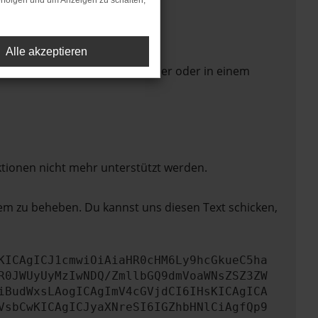
rfolgen und um Anzeigen zu schalten,
Alle akzeptieren
 Seite in einem anderen Browser oder in einem
ktionen nicht mehr unterstützt werden.
lem zu beheben. Du kannst uns diesen Text schicken,
KICAgICJ1cmwiOiAiaHR0cHM6Ly9hcGkueC5ha
R0JWUyUyMzIwNDQ/ZmllbGQ9dmVoaWNsZSZ3ZW
iBudWxsLAogICAgImV4cGVjdCI6IHsKICAgICA
VsbCwKICAgICJyaXNreSI6IGZhbHNlCiAgfQp9