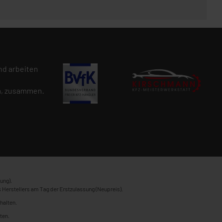
d arbeiten
n
, zusammen.
ung).
 Herstellers am Tag der Erstzulassung (Neupreis).
halten.
ten.