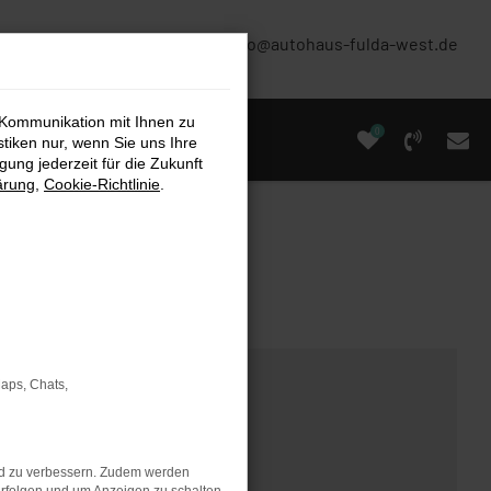
(0661) 67 90 88 0
info@autohaus-fulda-west.de
 Kommunikation mit Ihnen zu
0
stiken nur, wenn Sie uns Ihre
ung jederzeit für die Zukunft
ärung
,
Cookie-Richtlinie
.
Maps, Chats,
nd zu verbessern. Zudem werden