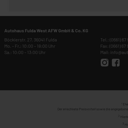
Autohaus Fulda West AFW GmbH & Co. KG
Böcklerstr. 27, 36041 Fulda
Tel.:
(0661) 67
Mo. – Fr.: 10:00 – 18:00 Uhr
Fax: (0661) 67
Sa.: 10:00 – 13:00 Uhr
Mail:
info@au
1
Ehe
Der errechnete Preisvorteil sowie die angegebene
2
Hierb
3
Hi