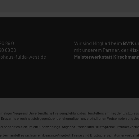
 90 88 0
Wir sind Mitglied beim
BVfK
un
 90 88 30
mit unserem Partner, der
Kfz-
tohaus-fulda-west.de
Meisterwerkstatt
Kirschman
maliger Neupreis (Unverbindliche Preisempfehlung des Herstellers am Tag der Erstzulass
 Ersparnis errechnet sich gegenüber der ehemaligen unverbindlichen Preisempfehlung des
ei handelt es sich um ein Finanzierungs-Angebot. Preise sind Bruttopreise. Irrtümer vorbe
erbei handelt es sich um ein Leasing-Angebot. Preise sind Bruttopreise. Irrtümer vorbehal