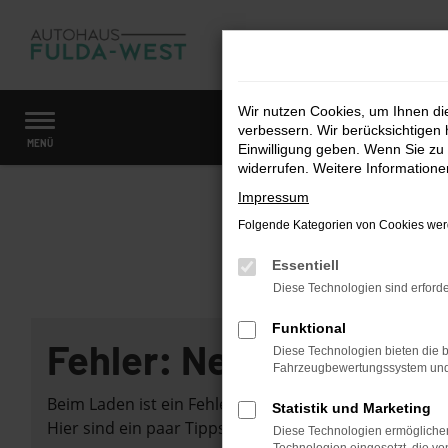
Zum
Hauptinhalt
springen
Wir nutzen Cookies, um Ihnen d
verbessern. Wir berücksichtigen 
Startseite
Fahrzeugangebote
Fahrzeugmarkt
MENÜ
Einwilligung geben. Wenn Sie zu 
widerrufen. Weitere Information
Impressum
Folgende Kategorien von Cookies werd
Essentiell
Diese Technologien sind erforde
Funktional
Fehler: Network Error
Diese Technologien bieten die b
Fahrzeugbewertungssystem und w
Beim Laden ist ein Fehler aufgetreten.
Statistik und Marketing
Hier sind ein paar Tipps, die dir helfen können:
Diese Technologien ermöglichen