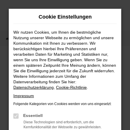
Zum
Hauptinhalt
Cookie Einstellungen
springen
Wir nutzen Cookies, um Ihnen die bestmögliche
Nutzung unserer Webseite zu ermöglichen und unsere
Startseite
Fahrzeugangebote
Fahrzeugmarkt
Kommunikation mit Ihnen zu verbessern. Wir
berücksichtigen hierbei Ihre Präferenzen und
Fahrzeugmarkt
verarbeiten Daten für Marketing und Statistiken nur,
wenn Sie uns Ihre Einwilligung geben. Wenn Sie zu
einem späteren Zeitpunkt Ihre Meinung ändern, können
Sie die Einwilligung jederzeit für die Zukunft widerrufen.
Weitere Informationen zum Umfang der
Datenverarbeitung finden Sie hier:
Fehler: Network Error
Datenschutzerklärung
,
Cookie-Richtlinie
.
Impressum
Beim Laden ist ein Fehler aufgetreten.
Folgende Kategorien von Cookies werden von uns eingesetzt:
Hier sind ein paar Tipps, die dir helfen können:
Essentiell
Überprüfe deine Firewall und deine
Diese Technologien sind erforderlich, um die
Internetverbindung.
Kernfunktionalität der Webseite zu gewährleisten.