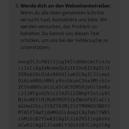
Wende dich an den Webseitenbetreiber.
Wenn du alle oben genannten Schritte
versucht hast, kontaktiere uns bitte. Wir
werden versuchen, das Problem zu
beheben. Du kannst uns diesen Text
schicken, um uns bei der Fehlersuche zu
unterstützen:
ewogICJuYW1lIjogIk5ldHdvcmtFcnJv
ciIsCiAgImNvbmZpZyI6IHsKICAgICJt
ZXRob2QiOiAiR0VUIiwKICAgICJ1cmwi
OiAiaHR0cHM6Ly9hcGkueC5ha3MtcHJv
ZC5hdWRhcmlzLm5ldC92MS9jbGllbnRz
LzIzNTgvd2Vic2l0ZS12ZWhpY2xlcy81
NjkxNDYlMjMyNTM2P2ZpZWxkPXZlaGlj
bGUmd2Vic2l0ZT02MjZiYTM0NGU3NDY2
MTA5YTAwYjdmMGUiLAogICAgImhlYWRl
cnMiOiB7fSwKICAgICJib2R5IjogbnVs
bCwKICAgICJleHBlY3QiOiB7CiAgICAg