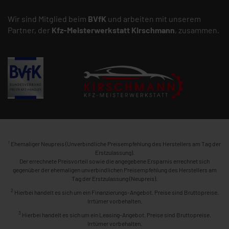
Wir sind Mitglied beim
BVfK
und arbeiten mit unserem
Partner, der
Kfz-Meisterwerkstatt
Kirschmann
, zusammen.
1
Ehemaliger Neupreis (Unverbindliche Preisempfehlung des Herstellers am Tag der
Erstzulassung).
Der errechnete Preisvorteil sowie die angegebene Ersparnis errechnet sich
gegenüber der ehemaligen unverbindlichen Preisempfehlung des Herstellers am
Tag der Erstzulassung (Neupreis).
2
Hierbei handelt es sich um ein Finanzierungs-Angebot. Preise sind Bruttopreise.
Irrtümer vorbehalten.
3
Hierbei handelt es sich um ein Leasing-Angebot. Preise sind Bruttopreise.
Irrtümer vorbehalten.