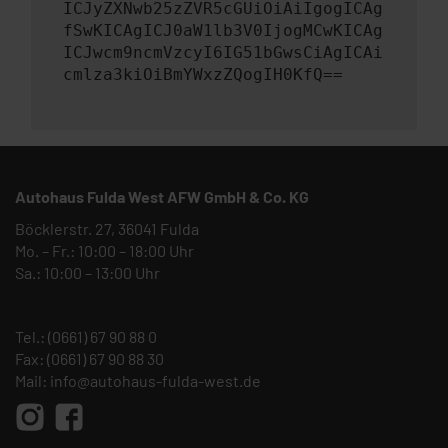
ICJyZXNwb25zZVR5cGUiOiAiIgogICAg
fSwKICAgICJ0aW1lb3V0IjogMCwKICAg
ICJwcm9ncmVzcyI6IG51bGwsCiAgICAi
cmlza3kiOiBmYWxzZQogIH0KfQ==
Autohaus Fulda West AFW GmbH & Co. KG
Böcklerstr. 27, 36041 Fulda
Mo. – Fr.: 10:00 – 18:00 Uhr
Sa.: 10:00 – 13:00 Uhr
Tel.:
(0661) 67 90 88 0
Fax: (0661) 67 90 88 30
Mail:
info@autohaus-fulda-west.de