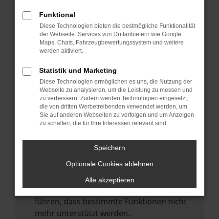
Laden andere Webseiten, zum Beispiel
deine Suchmaschine?
Funktional
Diese Technologien bieten die bestmögliche Funktionalität
Prüfe deine Browsererweiterungen.
der Webseite. Services von Drittanbietern wie Google
Manche Erweiterungen, wie Werbeblocker,
Maps, Chats, Fahrzeugbewertungssystem und weitere
können das Laden bestimmter Seiten
werden aktiviert.
verhindern. Funktioniert die Seite in einem
Statistik und Marketing
anderen Browser oder in einem privaten
Diese Technologien ermöglichen es uns, die Nutzung der
Fenster?
Webseite zu analysieren, um die Leistung zu messen und
zu verbessern. Zudem werden Technologien eingesetzt,
Starte dein Gerät neu.
die von dritten Werbetreibenden verwendet werden, um
Das kann manchmal helfen,
Sie auf anderen Webseiten zu verfolgen und um Anzeigen
zu schalten, die für Ihre Interessen relevant sind.
vorübergehende Probleme zu beheben.
Stelle sicher, dass dein Browser und dein
Speichern
Betriebssystem auf dem neuesten Stand
Optionale Cookies ablehnen
sind.
Veraltete Software birgt nicht nur ein
Alle akzeptieren
Sicherheitsrisiko, sondern kann auch dazu
führen, dass bestimmte Funktionen nicht
mehr unterstützt werden.