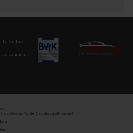
d arbeiten
n
, zusammen.
ung).
 Herstellers am Tag der Erstzulassung (Neupreis).
halten.
ten.