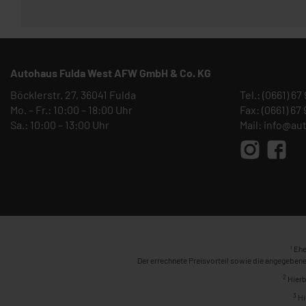
Autohaus Fulda West AFW GmbH & Co. KG
Böcklerstr. 27, 36041 Fulda
Tel.:
(0661) 67
Mo. – Fr.: 10:00 – 18:00 Uhr
Fax: (0661) 67
Sa.: 10:00 – 13:00 Uhr
Mail:
info@au
1
Ehe
Der errechnete Preisvorteil sowie die angegebene
2
Hierb
3
Hi