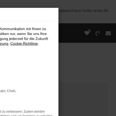
(0661) 67 90 88 0
info@autohaus-fulda-west.de
 Kommunikation mit Ihnen zu
0
stiken nur, wenn Sie uns Ihre
ung jederzeit für die Zukunft
ärung
,
Cookie-Richtlinie
.
Maps, Chats,
nd zu verbessern. Zudem werden