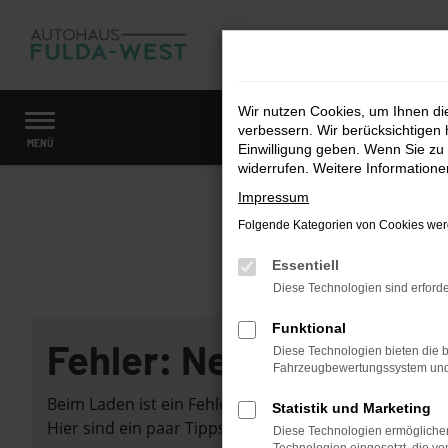
Zum
Hauptinhalt
springen
Wir nutzen Cookies, um Ihnen d
verbessern. Wir berücksichtigen 
Startseite
Fahrzeugangebote
Fahrzeugmarkt
MENÜ
Einwilligung geben. Wenn Sie zu 
widerrufen. Weitere Information
Impressum
Folgende Kategorien von Cookies werd
Essentiell
Diese Technologien sind erforde
Funktional
Fehler: Network Error
Diese Technologien bieten die b
Fahrzeugbewertungssystem und w
Beim Laden ist ein Fehler aufgetreten.
Statistik und Marketing
Hier sind ein paar Tipps, die dir helfen können:
Diese Technologien ermöglichen