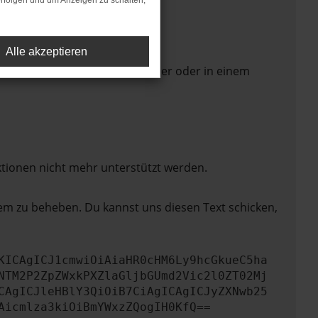
rfolgen und um Anzeigen zu schalten,
Alle akzeptieren
 Seite in einem anderen Browser oder in einem
ktionen nicht mehr unterstützt werden.
lem zu beheben. Du kannst uns diesen Text schicken,
KICAgICJ1cmwiOiAiaHR0cHM6Ly9hcGkueC5ha
NTM2P2ZpZWxkPXZlaGljbGUmd2Vic2l0ZT02Mj
CAgICJleHBlY3QiOiB7CiAgICAgICJyZXNwb25
Aicmlza3kiOiBmYWxzZQogIH0KfQ==