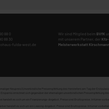
 90 88 0
Wir sind Mitglied beim
BVfK
un
 90 88 30
mit unserem Partner, der
Kfz-
tohaus-fulda-west.de
Meisterwerkstatt
Kirschman
maliger Neupreis (Unverbindliche Preisempfehlung des Herstellers am Tag der Erstzulass
 Ersparnis errechnet sich gegenüber der ehemaligen unverbindlichen Preisempfehlung des
ei handelt es sich um ein Finanzierungs-Angebot. Preise sind Bruttopreise. Irrtümer vorbe
erbei handelt es sich um ein Leasing-Angebot. Preise sind Bruttopreise. Irrtümer vorbehal