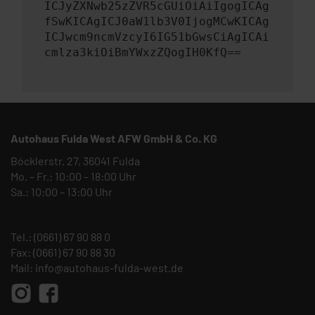
ICJyZXNwb25zZVR5cGUiOiAiIgogICAg
fSwKICAgICJ0aW1lb3V0IjogMCwKICAg
ICJwcm9ncmVzcyI6IG51bGwsCiAgICAi
cmlza3kiOiBmYWxzZQogIH0KfQ==
Autohaus Fulda West AFW GmbH & Co. KG
Böcklerstr. 27, 36041 Fulda
Mo. – Fr.: 10:00 – 18:00 Uhr
Sa.: 10:00 – 13:00 Uhr
Tel.:
(0661) 67 90 88 0
Fax: (0661) 67 90 88 30
Mail:
info@autohaus-fulda-west.de