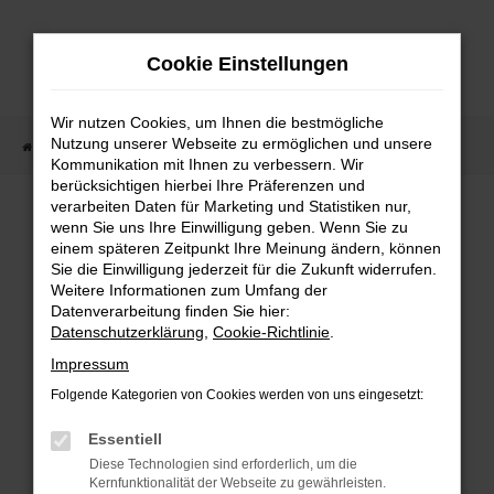
Zum
Hauptinhalt
Cookie Einstellungen
springen
Wir nutzen Cookies, um Ihnen die bestmögliche
Nutzung unserer Webseite zu ermöglichen und unsere
Startseite
Fahrzeugangebote
Fahrzeugmarkt
Kommunikation mit Ihnen zu verbessern. Wir
berücksichtigen hierbei Ihre Präferenzen und
Fahrzeugmarkt
verarbeiten Daten für Marketing und Statistiken nur,
wenn Sie uns Ihre Einwilligung geben. Wenn Sie zu
einem späteren Zeitpunkt Ihre Meinung ändern, können
Sie die Einwilligung jederzeit für die Zukunft widerrufen.
Weitere Informationen zum Umfang der
Datenverarbeitung finden Sie hier:
Fehler: Network Error
Datenschutzerklärung
,
Cookie-Richtlinie
.
Impressum
Beim Laden ist ein Fehler aufgetreten.
Folgende Kategorien von Cookies werden von uns eingesetzt:
Hier sind ein paar Tipps, die dir helfen können:
Essentiell
Überprüfe deine Firewall und deine
Diese Technologien sind erforderlich, um die
Internetverbindung.
Kernfunktionalität der Webseite zu gewährleisten.