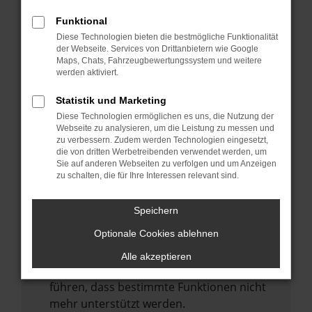
Laden andere Webseiten, zum Beispiel
deine Suchmaschine?
Funktional
Diese Technologien bieten die bestmögliche Funktionalität
Prüfe deine Browsererweiterungen.
der Webseite. Services von Drittanbietern wie Google
Manche Erweiterungen, wie Werbeblocker,
Maps, Chats, Fahrzeugbewertungssystem und weitere
können das Laden bestimmter Seiten
werden aktiviert.
verhindern. Funktioniert die Seite in einem
Statistik und Marketing
anderen Browser oder in einem privaten
Diese Technologien ermöglichen es uns, die Nutzung der
Fenster?
Webseite zu analysieren, um die Leistung zu messen und
zu verbessern. Zudem werden Technologien eingesetzt,
Starte dein Gerät neu.
die von dritten Werbetreibenden verwendet werden, um
Das kann manchmal helfen,
Sie auf anderen Webseiten zu verfolgen und um Anzeigen
zu schalten, die für Ihre Interessen relevant sind.
vorübergehende Probleme zu beheben.
Stelle sicher, dass dein Browser und dein
Speichern
Betriebssystem auf dem neuesten Stand
Optionale Cookies ablehnen
sind.
Veraltete Software birgt nicht nur ein
Alle akzeptieren
Sicherheitsrisiko, sondern kann auch dazu
führen, dass bestimmte Funktionen nicht
mehr unterstützt werden.