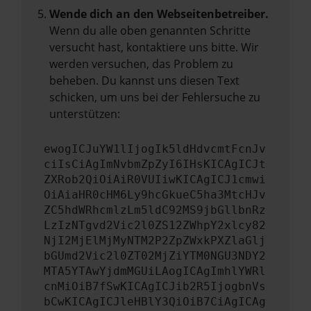
Wende dich an den Webseitenbetreiber.
Wenn du alle oben genannten Schritte
versucht hast, kontaktiere uns bitte. Wir
werden versuchen, das Problem zu
beheben. Du kannst uns diesen Text
schicken, um uns bei der Fehlersuche zu
unterstützen:
ewogICJuYW1lIjogIk5ldHdvcmtFcnJv
ciIsCiAgImNvbmZpZyI6IHsKICAgICJt
ZXRob2QiOiAiR0VUIiwKICAgICJ1cmwi
OiAiaHR0cHM6Ly9hcGkueC5ha3MtcHJv
ZC5hdWRhcmlzLm5ldC92MS9jbGllbnRz
LzIzNTgvd2Vic2l0ZS12ZWhpY2xlcy82
NjI2MjElMjMyNTM2P2ZpZWxkPXZlaGlj
bGUmd2Vic2l0ZT02MjZiYTM0NGU3NDY2
MTA5YTAwYjdmMGUiLAogICAgImhlYWRl
cnMiOiB7fSwKICAgICJib2R5IjogbnVs
bCwKICAgICJleHBlY3QiOiB7CiAgICAg