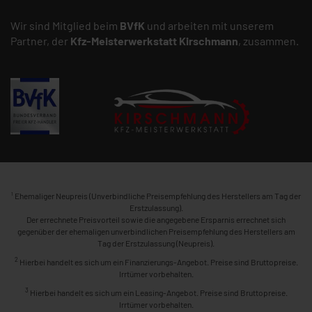
Wir sind Mitglied beim
BVfK
und arbeiten mit unserem
Partner, der
Kfz-Meisterwerkstatt
Kirschmann
, zusammen.
1
Ehemaliger Neupreis (Unverbindliche Preisempfehlung des Herstellers am Tag der
Erstzulassung).
Der errechnete Preisvorteil sowie die angegebene Ersparnis errechnet sich
gegenüber der ehemaligen unverbindlichen Preisempfehlung des Herstellers am
Tag der Erstzulassung (Neupreis).
2
Hierbei handelt es sich um ein Finanzierungs-Angebot. Preise sind Bruttopreise.
Irrtümer vorbehalten.
3
Hierbei handelt es sich um ein Leasing-Angebot. Preise sind Bruttopreise.
Irrtümer vorbehalten.