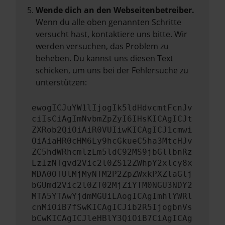
Wende dich an den Webseitenbetreiber.
Wenn du alle oben genannten Schritte
versucht hast, kontaktiere uns bitte. Wir
werden versuchen, das Problem zu
beheben. Du kannst uns diesen Text
schicken, um uns bei der Fehlersuche zu
unterstützen:
ewogICJuYW1lIjogIk5ldHdvcmtFcnJv
ciIsCiAgImNvbmZpZyI6IHsKICAgICJt
ZXRob2QiOiAiR0VUIiwKICAgICJ1cmwi
OiAiaHR0cHM6Ly9hcGkueC5ha3MtcHJv
ZC5hdWRhcmlzLm5ldC92MS9jbGllbnRz
LzIzNTgvd2Vic2l0ZS12ZWhpY2xlcy8x
MDA0OTUlMjMyNTM2P2ZpZWxkPXZlaGlj
bGUmd2Vic2l0ZT02MjZiYTM0NGU3NDY2
MTA5YTAwYjdmMGUiLAogICAgImhlYWRl
cnMiOiB7fSwKICAgICJib2R5IjogbnVs
bCwKICAgICJleHBlY3QiOiB7CiAgICAg