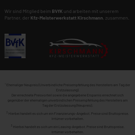
Wir sind Mitglied beim
BVfK
und arbeiten mit unserem
Partner, der
Kfz-Meisterwerkstatt
Kirschmann
, zusammen.
1
Ehemaliger Neupreis (Unverbindliche Preisempfehlung des Herstellers am Tag der
Erstzulassung).
Der errechnete Preisvorteil sowie die angegebene Ersparnis errechnet sich
gegenüber der ehemaligen unverbindlichen Preisempfehlung des Herstellers am
Tag der Erstzulassung (Neupreis).
2
Hierbei handelt es sich um ein Finanzierungs-Angebot. Preise sind Bruttopreise.
Irrtümer vorbehalten.
3
Hierbei handelt es sich um ein Leasing-Angebot. Preise sind Bruttopreise.
Irrtümer vorbehalten.