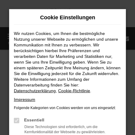
Zum
Hauptinhalt
Cookie Einstellungen
springen
Wir nutzen Cookies, um Ihnen die bestmögliche
0
Nutzung unserer Webseite zu ermöglichen und unsere
Startseite
Fahrzeugangebote
Fahrzeugmarkt
MENÜ
Kommunikation mit Ihnen zu verbessern. Wir
berücksichtigen hierbei Ihre Präferenzen und
Fahrzeugmarkt
verarbeiten Daten für Marketing und Statistiken nur,
wenn Sie uns Ihre Einwilligung geben. Wenn Sie zu
einem späteren Zeitpunkt Ihre Meinung ändern, können
Sie die Einwilligung jederzeit für die Zukunft widerrufen.
Weitere Informationen zum Umfang der
Datenverarbeitung finden Sie hier:
Fehler: Network Error
Datenschutzerklärung
,
Cookie-Richtlinie
.
Impressum
Beim Laden ist ein Fehler aufgetreten.
Folgende Kategorien von Cookies werden von uns eingesetzt:
Hier sind ein paar Tipps, die dir helfen können:
Essentiell
Überprüfe deine Firewall und deine
Diese Technologien sind erforderlich, um die
Internetverbindung.
Kernfunktionalität der Webseite zu gewährleisten.