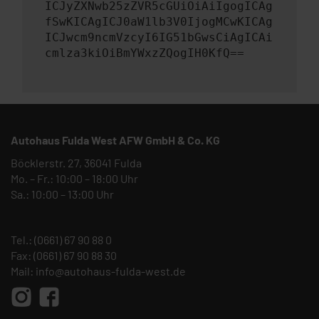
ICJyZXNwb25zZVR5cGUiOiAiIgogICAg
fSwKICAgICJ0aW1lb3V0IjogMCwKICAg
ICJwcm9ncmVzcyI6IG51bGwsCiAgICAi
cmlza3kiOiBmYWxzZQogIH0KfQ==
Autohaus Fulda West AFW GmbH & Co. KG
Böcklerstr. 27, 36041 Fulda
Mo. – Fr.: 10:00 – 18:00 Uhr
Sa.: 10:00 – 13:00 Uhr
Tel.:
(0661) 67 90 88 0
Fax: (0661) 67 90 88 30
Mail:
info@autohaus-fulda-west.de