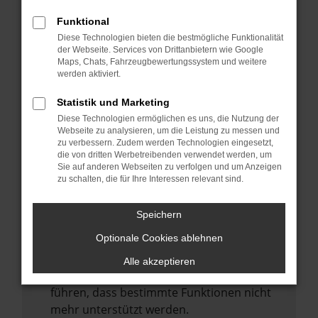
Laden andere Webseiten, zum Beispiel
deine Suchmaschine?
Funktional
Diese Technologien bieten die bestmögliche Funktionalität
Prüfe deine Browsererweiterungen.
der Webseite. Services von Drittanbietern wie Google
Manche Erweiterungen, wie Werbeblocker,
Maps, Chats, Fahrzeugbewertungssystem und weitere
können das Laden bestimmter Seiten
werden aktiviert.
verhindern. Funktioniert die Seite in einem
Statistik und Marketing
anderen Browser oder in einem privaten
Diese Technologien ermöglichen es uns, die Nutzung der
Fenster?
Webseite zu analysieren, um die Leistung zu messen und
zu verbessern. Zudem werden Technologien eingesetzt,
Starte dein Gerät neu.
die von dritten Werbetreibenden verwendet werden, um
Das kann manchmal helfen,
Sie auf anderen Webseiten zu verfolgen und um Anzeigen
zu schalten, die für Ihre Interessen relevant sind.
vorübergehende Probleme zu beheben.
Stelle sicher, dass dein Browser und dein
Speichern
Betriebssystem auf dem neuesten Stand
Optionale Cookies ablehnen
sind.
Veraltete Software birgt nicht nur ein
Alle akzeptieren
Sicherheitsrisiko, sondern kann auch dazu
führen, dass bestimmte Funktionen nicht
mehr unterstützt werden.