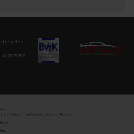
d arbeiten
n
, zusammen.
ung).
 Herstellers am Tag der Erstzulassung (Neupreis).
halten.
ten.