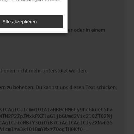
rfolgen und um Anzeigen zu schalten,
Alle akzeptieren
 Seite in einem anderen Browser oder in einem
ktionen nicht mehr unterstützt werden.
lem zu beheben. Du kannst uns diesen Text schicken,
KICAgICJ1cmwiOiAiaHR0cHM6Ly9hcGkueC5ha
NTM2P2ZpZWxkPXZlaGljbGUmd2Vic2l0ZT02Mj
CAgICJleHBlY3QiOiB7CiAgICAgICJyZXNwb25
Aicmlza3kiOiBmYWxzZQogIH0KfQ==