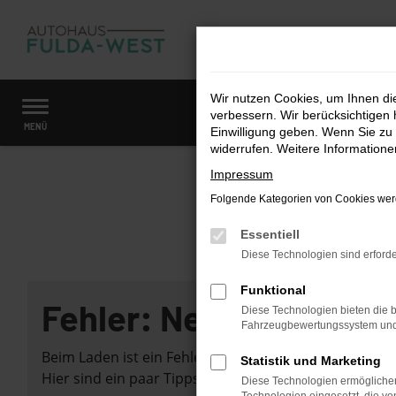
Zum
Hauptinhalt
springen
Wir nutzen Cookies, um Ihnen d
verbessern. Wir berücksichtigen 
Startseite
Fahrzeugangebote
Fahrzeugmarkt
MENÜ
Einwilligung geben. Wenn Sie zu 
widerrufen. Weitere Information
Impressum
Folgende Kategorien von Cookies werd
Essentiell
Diese Technologien sind erforde
Funktional
Fehler: Network Error
Diese Technologien bieten die b
Fahrzeugbewertungssystem und w
Beim Laden ist ein Fehler aufgetreten.
Statistik und Marketing
Hier sind ein paar Tipps, die dir helfen können:
Diese Technologien ermöglichen