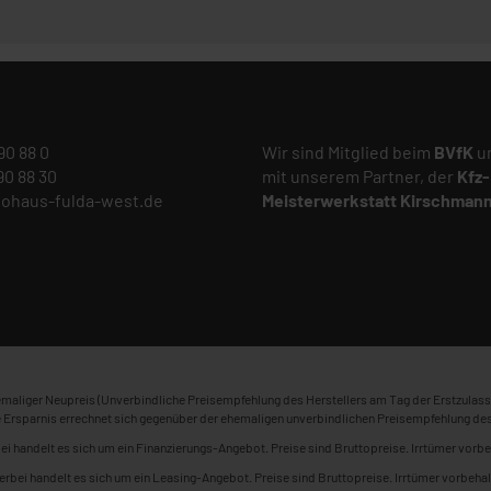
 90 88 0
Wir sind Mitglied beim
BVfK
un
 90 88 30
mit unserem Partner, der
Kfz-
tohaus-fulda-west.de
Meisterwerkstatt
Kirschman
maliger Neupreis (Unverbindliche Preisempfehlung des Herstellers am Tag der Erstzulass
 Ersparnis errechnet sich gegenüber der ehemaligen unverbindlichen Preisempfehlung des
ei handelt es sich um ein Finanzierungs-Angebot. Preise sind Bruttopreise. Irrtümer vorbe
erbei handelt es sich um ein Leasing-Angebot. Preise sind Bruttopreise. Irrtümer vorbehal