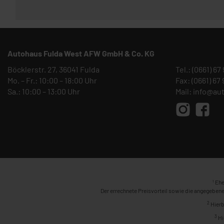
Autohaus Fulda West AFW GmbH & Co. KG
Böcklerstr. 27, 36041 Fulda
Tel.:
(0661) 67
Mo. – Fr.: 10:00 – 18:00 Uhr
Fax: (0661) 67
Sa.: 10:00 – 13:00 Uhr
Mail:
info@au
1
Ehe
Der errechnete Preisvorteil sowie die angegebene
2
Hierb
3
Hi