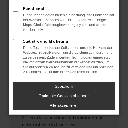
Laden andere Webseiten, zum Beispiel
deine Suchmaschine?
Funktional
Diese Technologien bieten die bestmögliche Funktionalität
Prüfe deine Browsererweiterungen.
der Webseite. Services von Drittanbietern wie Google
Manche Erweiterungen, wie Werbeblocker,
Maps, Chats, Fahrzeugbewertungssystem und weitere
können das Laden bestimmter Seiten
werden aktiviert.
verhindern. Funktioniert die Seite in einem
Statistik und Marketing
anderen Browser oder in einem privaten
Diese Technologien ermöglichen es uns, die Nutzung der
Fenster?
Webseite zu analysieren, um die Leistung zu messen und
zu verbessern. Zudem werden Technologien eingesetzt,
Starte dein Gerät neu.
die von dritten Werbetreibenden verwendet werden, um
Das kann manchmal helfen,
Sie auf anderen Webseiten zu verfolgen und um Anzeigen
zu schalten, die für Ihre Interessen relevant sind.
vorübergehende Probleme zu beheben.
Stelle sicher, dass dein Browser und dein
Speichern
Betriebssystem auf dem neuesten Stand
Optionale Cookies ablehnen
sind.
Veraltete Software birgt nicht nur ein
Alle akzeptieren
Sicherheitsrisiko, sondern kann auch dazu
führen, dass bestimmte Funktionen nicht
mehr unterstützt werden.