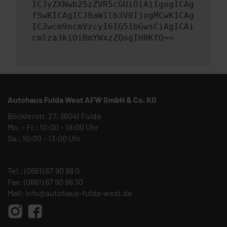
ICJyZXNwb25zZVR5cGUiOiAiIgogICAg
fSwKICAgICJ0aW1lb3V0IjogMCwKICAg
ICJwcm9ncmVzcyI6IG51bGwsCiAgICAi
cmlza3kiOiBmYWxzZQogIH0KfQ==
Autohaus Fulda West AFW GmbH & Co. KG
Böcklerstr. 27, 36041 Fulda
Mo. – Fr.: 10:00 – 18:00 Uhr
Sa.: 10:00 – 13:00 Uhr
Tel.:
(0661) 67 90 88 0
Fax: (0661) 67 90 88 30
Mail:
info@autohaus-fulda-west.de