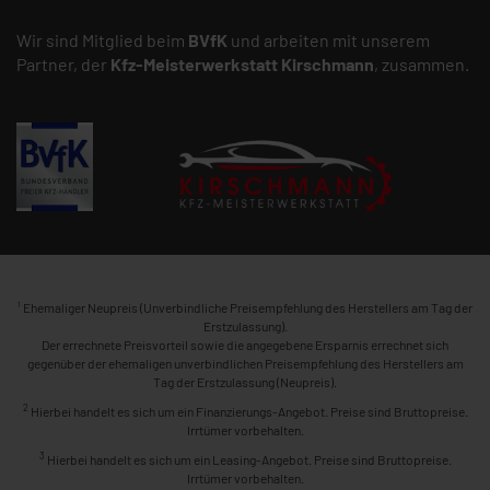
Wir sind Mitglied beim
BVfK
und arbeiten mit unserem
Partner, der
Kfz-Meisterwerkstatt
Kirschmann
, zusammen.
1
Ehemaliger Neupreis (Unverbindliche Preisempfehlung des Herstellers am Tag der
Erstzulassung).
Der errechnete Preisvorteil sowie die angegebene Ersparnis errechnet sich
gegenüber der ehemaligen unverbindlichen Preisempfehlung des Herstellers am
Tag der Erstzulassung (Neupreis).
2
Hierbei handelt es sich um ein Finanzierungs-Angebot. Preise sind Bruttopreise.
Irrtümer vorbehalten.
3
Hierbei handelt es sich um ein Leasing-Angebot. Preise sind Bruttopreise.
Irrtümer vorbehalten.