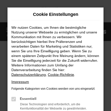
Zum
Hauptinhalt
Cookie Einstellungen
springen
Wir nutzen Cookies, um Ihnen die bestmögliche
0
Nutzung unserer Webseite zu ermöglichen und unsere
Startseite
Fahrzeugangebote
Fahrzeugmarkt
MENÜ
Kommunikation mit Ihnen zu verbessern. Wir
berücksichtigen hierbei Ihre Präferenzen und
Fahrzeugmarkt
verarbeiten Daten für Marketing und Statistiken nur,
wenn Sie uns Ihre Einwilligung geben. Wenn Sie zu
einem späteren Zeitpunkt Ihre Meinung ändern, können
Sie die Einwilligung jederzeit für die Zukunft widerrufen.
Weitere Informationen zum Umfang der
Datenverarbeitung finden Sie hier:
Fehler: Network Error
Datenschutzerklärung
,
Cookie-Richtlinie
.
Impressum
Beim Laden ist ein Fehler aufgetreten.
Folgende Kategorien von Cookies werden von uns eingesetzt:
Hier sind ein paar Tipps, die dir helfen können:
Essentiell
Überprüfe deine Firewall und deine
Diese Technologien sind erforderlich, um die
Internetverbindung.
Kernfunktionalität der Webseite zu gewährleisten.