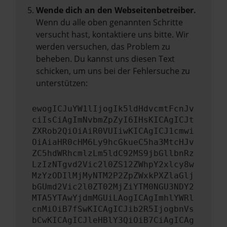
Wende dich an den Webseitenbetreiber.
Wenn du alle oben genannten Schritte
versucht hast, kontaktiere uns bitte. Wir
werden versuchen, das Problem zu
beheben. Du kannst uns diesen Text
schicken, um uns bei der Fehlersuche zu
unterstützen:
ewogICJuYW1lIjogIk5ldHdvcmtFcnJv
ciIsCiAgImNvbmZpZyI6IHsKICAgICJt
ZXRob2QiOiAiR0VUIiwKICAgICJ1cmwi
OiAiaHR0cHM6Ly9hcGkueC5ha3MtcHJv
ZC5hdWRhcmlzLm5ldC92MS9jbGllbnRz
LzIzNTgvd2Vic2l0ZS12ZWhpY2xlcy8w
MzYzODIlMjMyNTM2P2ZpZWxkPXZlaGlj
bGUmd2Vic2l0ZT02MjZiYTM0NGU3NDY2
MTA5YTAwYjdmMGUiLAogICAgImhlYWRl
cnMiOiB7fSwKICAgICJib2R5IjogbnVs
bCwKICAgICJleHBlY3QiOiB7CiAgICAg