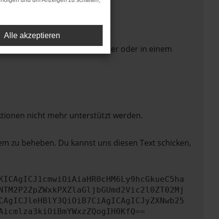
rfolgen und um Anzeigen zu schalten,
Alle akzeptieren
 Seite in einem anderen Browser oder in einem
ktionen nicht mehr unterstützt werden.
lem zu beheben. Du kannst uns diesen Text schicken,
KICAgICJ1cmwiOiAiaHR0cHM6Ly9hcGkueC5ha
NTM2P2ZpZWxkPXZlaGljbGUmd2Vic2l0ZT02Mj
CAgICJleHBlY3QiOiB7CiAgICAgICJyZXNwb25
Aicmlza3kiOiBmYWxzZQogIH0KfQ==