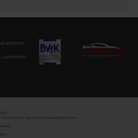
d arbeiten
n
, zusammen.
ung).
 Herstellers am Tag der Erstzulassung (Neupreis).
halten.
ten.