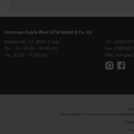
Autohaus Fulda West AFW GmbH & Co. KG
Böcklerstr. 27, 36041 Fulda
Tel.:
(0661) 67
Mo. – Fr.: 10:00 – 18:00 Uhr
Fax: (0661) 67
Sa.: 10:00 – 13:00 Uhr
Mail:
info@au
1
Ehe
Der errechnete Preisvorteil sowie die angegebene
2
Hierb
3
Hi