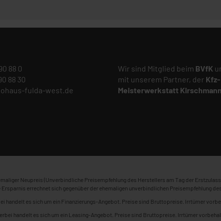
 90 88 0
Wir sind Mitglied beim
BVfK
un
 90 88 30
mit unserem Partner, der
Kfz-
tohaus-fulda-west.de
Meisterwerkstatt
Kirschman
maliger Neupreis (Unverbindliche Preisempfehlung des Herstellers am Tag der Erstzulass
 Ersparnis errechnet sich gegenüber der ehemaligen unverbindlichen Preisempfehlung des
ei handelt es sich um ein Finanzierungs-Angebot. Preise sind Bruttopreise. Irrtümer vorbe
erbei handelt es sich um ein Leasing-Angebot. Preise sind Bruttopreise. Irrtümer vorbehal