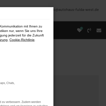
(0661) 67 90 88 0
info@autohaus-fulda-west.de
 Kommunikation mit Ihnen zu
0
stiken nur, wenn Sie uns Ihre
ung jederzeit für die Zukunft
ärung
,
Cookie-Richtlinie
.
Maps, Chats,
nd zu verbessern. Zudem werden