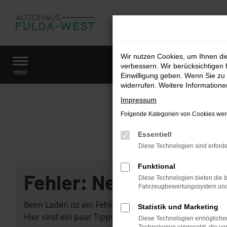
Zum
Hauptinhalt
springen
Wir nutzen Cookies, um Ihnen d
verbessern. Wir berücksichtigen 
Startseite
Fahrzeugangebote
Fahrzeugmarkt
MENÜ
Einwilligung geben. Wenn Sie zu 
widerrufen. Weitere Information
Impressum
Folgende Kategorien von Cookies werd
Essentiell
Diese Technologien sind erforde
Funktional
Fehler: Network Error
Diese Technologien bieten die b
Fahrzeugbewertungssystem und w
Beim Laden ist ein Fehler aufgetreten.
Statistik und Marketing
Hier sind ein paar Tipps, die dir helfen können:
Diese Technologien ermöglichen