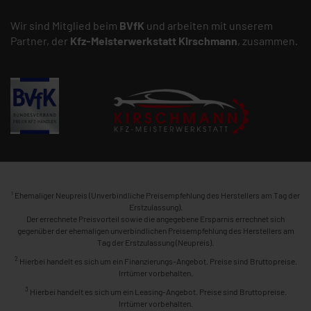
Wir sind Mitglied beim
BVfK
und arbeiten mit unserem
Partner, der
Kfz-Meisterwerkstatt
Kirschmann
, zusammen.
1
Ehemaliger Neupreis (Unverbindliche Preisempfehlung des Herstellers am Tag der
Erstzulassung).
Der errechnete Preisvorteil sowie die angegebene Ersparnis errechnet sich
gegenüber der ehemaligen unverbindlichen Preisempfehlung des Herstellers am
Tag der Erstzulassung (Neupreis).
2
Hierbei handelt es sich um ein Finanzierungs-Angebot. Preise sind Bruttopreise.
Irrtümer vorbehalten.
3
Hierbei handelt es sich um ein Leasing-Angebot. Preise sind Bruttopreise.
Irrtümer vorbehalten.