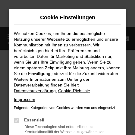
Zum
Hauptinhalt
Cookie Einstellungen
springen
Wir nutzen Cookies, um Ihnen die bestmögliche
0
Nutzung unserer Webseite zu ermöglichen und unsere
Startseite
Fahrzeugangebote
Fahrzeugmarkt
MENÜ
Kommunikation mit Ihnen zu verbessern. Wir
berücksichtigen hierbei Ihre Präferenzen und
Fahrzeugmarkt
verarbeiten Daten für Marketing und Statistiken nur,
wenn Sie uns Ihre Einwilligung geben. Wenn Sie zu
einem späteren Zeitpunkt Ihre Meinung ändern, können
Sie die Einwilligung jederzeit für die Zukunft widerrufen.
Weitere Informationen zum Umfang der
Datenverarbeitung finden Sie hier:
Fehler: Network Error
Datenschutzerklärung
,
Cookie-Richtlinie
.
Impressum
Beim Laden ist ein Fehler aufgetreten.
Folgende Kategorien von Cookies werden von uns eingesetzt:
Hier sind ein paar Tipps, die dir helfen können:
Essentiell
Überprüfe deine Firewall und deine
Diese Technologien sind erforderlich, um die
Internetverbindung.
Kernfunktionalität der Webseite zu gewährleisten.