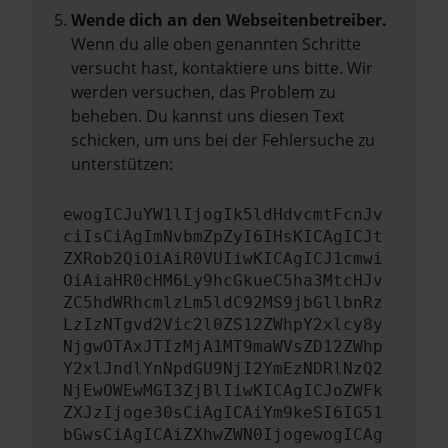
Wende dich an den Webseitenbetreiber.
Wenn du alle oben genannten Schritte
versucht hast, kontaktiere uns bitte. Wir
werden versuchen, das Problem zu
beheben. Du kannst uns diesen Text
schicken, um uns bei der Fehlersuche zu
unterstützen:
ewogICJuYW1lIjogIk5ldHdvcmtFcnJv
ciIsCiAgImNvbmZpZyI6IHsKICAgICJt
ZXRob2QiOiAiR0VUIiwKICAgICJ1cmwi
OiAiaHR0cHM6Ly9hcGkueC5ha3MtcHJv
ZC5hdWRhcmlzLm5ldC92MS9jbGllbnRz
LzIzNTgvd2Vic2l0ZS12ZWhpY2xlcy8y
NjgwOTAxJTIzMjA1MT9maWVsZD12ZWhp
Y2xlJndlYnNpdGU9NjI2YmEzNDRlNzQ2
NjEwOWEwMGI3ZjBlIiwKICAgICJoZWFk
ZXJzIjoge30sCiAgICAiYm9keSI6IG51
bGwsCiAgICAiZXhwZWN0IjogewogICAg