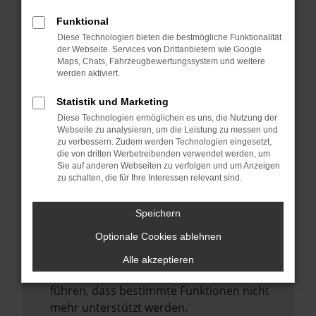
Laden andere Webseiten, zum Beispiel
deine Suchmaschine?
Funktional
Diese Technologien bieten die bestmögliche Funktionalität
Prüfe deine Browsererweiterungen.
der Webseite. Services von Drittanbietern wie Google
Manche Erweiterungen, wie Werbeblocker,
Maps, Chats, Fahrzeugbewertungssystem und weitere
können das Laden bestimmter Seiten
werden aktiviert.
verhindern. Funktioniert die Seite in einem
Statistik und Marketing
anderen Browser oder in einem privaten
Diese Technologien ermöglichen es uns, die Nutzung der
Fenster?
Webseite zu analysieren, um die Leistung zu messen und
zu verbessern. Zudem werden Technologien eingesetzt,
Starte dein Gerät neu.
die von dritten Werbetreibenden verwendet werden, um
Das kann manchmal helfen,
Sie auf anderen Webseiten zu verfolgen und um Anzeigen
zu schalten, die für Ihre Interessen relevant sind.
vorübergehende Probleme zu beheben.
Stelle sicher, dass dein Browser und dein
Speichern
Betriebssystem auf dem neuesten Stand
Optionale Cookies ablehnen
sind.
Veraltete Software birgt nicht nur ein
Alle akzeptieren
Sicherheitsrisiko, sondern kann auch dazu
führen, dass bestimmte Funktionen nicht
mehr unterstützt werden.