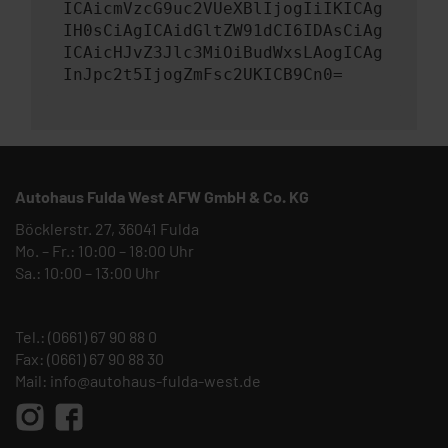
ICAicmVzcG9uc2VUeXBlIjogIiIKICAg
IH0sCiAgICAidGltZW91dCI6IDAsCiAg
ICAicHJvZ3Jlc3MiOiBudWxsLAogICAg
InJpc2t5IjogZmFsc2UKICB9Cn0=
Autohaus Fulda West AFW GmbH & Co. KG
Böcklerstr. 27, 36041 Fulda
Mo. – Fr.: 10:00 – 18:00 Uhr
Sa.: 10:00 – 13:00 Uhr
Tel.:
(0661) 67 90 88 0
Fax: (0661) 67 90 88 30
Mail:
info@autohaus-fulda-west.de